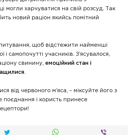
і могли харчуватися на свій розсуд. Так
бить новий раціон якийсь помітний
опитування, щоб відстежити найменші
ї і самопочутті учасників. З’ясувалося,
раціону свинину,
емоційний стан і
ращилися
.
ся від червоного м’яса, – міксуйте його з
е поєднання і користь принесе
рецептори!