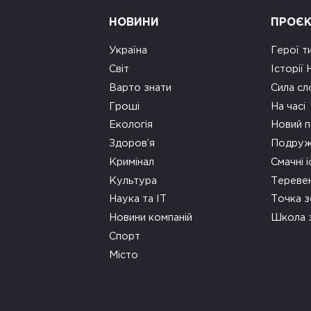
НОВИНИ
ПРОЄ
Україна
Герої т
Світ
Історії
Варто знати
Сила сл
Гроші
На часі
Екологія
Новий п
Здоров’я
Подруж
Кримінал
Смачні і
Культура
Тереве
Наука та ІТ
Точка 
Новини компаній
Школа 
Спорт
Місто