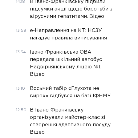
В Івано-Франківську підбили
14:18
підсумки акції щодо боротьби з
вірусними гепатитами. Відео
е-Направлення на КТ: НСЗУ
13:58
нагадує правила виписування
Івано-Франківська ОВА
13:34
передала шкільний автобус
Надвірнянському ліцею №1.
Відео
Восьмий табір «Глухота не
13:10
вирок» відбувся на базі ІФНМУ
В Івано-Франківську
12:50
організували майстер-клас зі
створення адаптивного посуду.
Відео