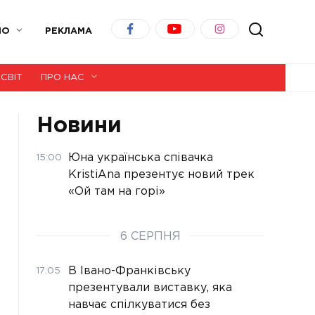
ІО
РЕКЛАМА
СВІТ
ПРО НАС
Новини
Юна українська співачка
15:00
KristiAna презентує новий трек
«Ой там на горі»
6 СЕРПНЯ
В Івано-Франківську
17:05
презентували виставку, яка
навчає спілкуватися без