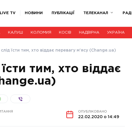
LIVE TV
НОВИНИ
ПУБЛІКАЦІЇ
ТЕЛЕКАНАЛ
РАД
А
КАЛУШ
КОЛОМИЯ
КОСІВ
НАДВІРНА
УКРАЇНА
 слід їсти тим, хто віддає перевагу м’ясу (Change.ua)
їсти тим, хто віддає
hange.ua)
ИТАННЯ
ОПУБЛІКОВАНО
22.02.2020 о 14:49