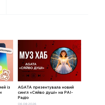
ей із
AGATA презентувала новий
и
сингл «Сяйво душі» на РАІ-
Радіо
06.08.2026