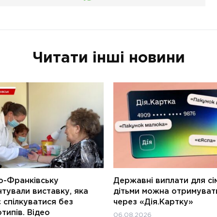
Читати інші новини
о-Франківську
Державні виплати для сім
тували виставку, яка
дітьми можна отримуват
 спілкуватися без
через «Дія.Картку»
типів. Відео
06.08.2026