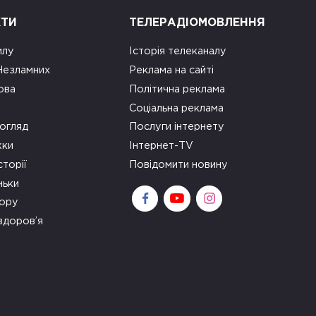
КТИ
ТЕЛЕРАДІОМОВЛЕННЯ
илу
Історія телеканалу
 Незламних
Реклама на сайті
ова
Політична реклама
Соціальна реклама
огляд
Послуги інтернету
ки
Інтернет-TV
сторії
Повідомити новину
ньки
зору
здоров’я