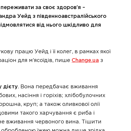
 переживати за своє здоров’я –
андра Уейд з південноавстралійського
 відмовлятися від нього шкідливо для
ову працю Уейд і її колег, в рамках якої
аціон для м’ясоїдів, пише
Change.ua
з
 дієту
. Вона передбачає вживання
обових, насіння і горіхів; хлібобулочних
орошна, круп; а також оливкової олії
овими такого харчування є риба і
не вживання червоного вина. Тішити
, обробленою їжею можна лише зрідка.