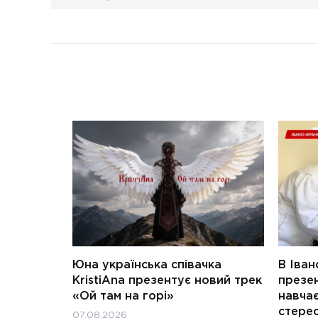
Юна українська співачка
В Іван
KristiAna презентує новий трек
презен
«Ой там на горі»
навчає
стерео
07.08.2026