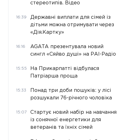
стереотипів. Відео
Державні виплати для сімей із
16:39
дітьми можна отримувати через
«Дія.Картку»
AGATA презентувала новий
16:16
сингл «Сяйво душі» на РАІ-Радіо
На Прикарпатті відбулася
15:55
Патріарша проща
Понад три доби пошуків: у лісі
15:33
розшукали 76-річного чоловіка
Стартує новий набір на навчання
15:07
із сонячної енергетики для
ветеранів та їхніх сімей