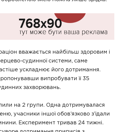
раціон вважається найбільш здоровим і
серцево-судинної системи, саме
астіше ускладнює його дотримання.
пропонувавши випробувати її 35
удинних захворювань.
ділили на 2 групи. Одна дотримувалася
ню, учасники іншої обов’язково з’їдали
инини. Експеримент тривав 24 тижні.
 суворе дотримання приписів з