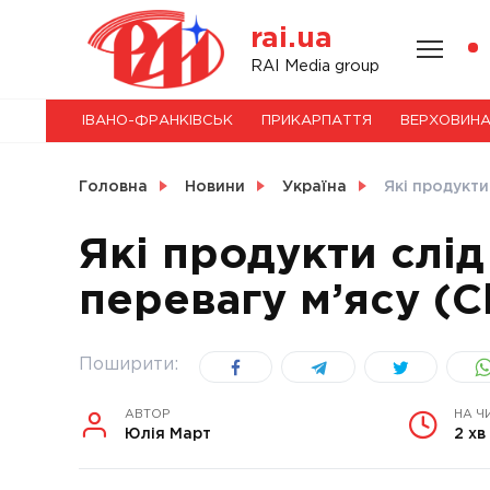
Skip
rai.ua
to
content
НОВИНИ
RAI Media group
ІВАНО-ФРАНКІВСЬК
ПРИКАРПАТТЯ
ВЕРХОВИН
СВІТ
Головна
Новини
Україна
Які продукти
Які продукти слід 
перевагу м’ясу (C
УКРАЇНА
Поширити:
АВТОР
НА Ч
Юлія Март
2 хв