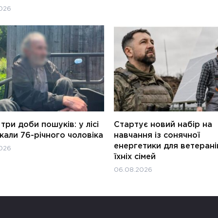
026
три доби пошуків: у лісі
Стартує новий набір на
али 76-річного чоловіка
навчання із сонячної
енергетики для ветерані
026
їхніх сімей
06.08.2026