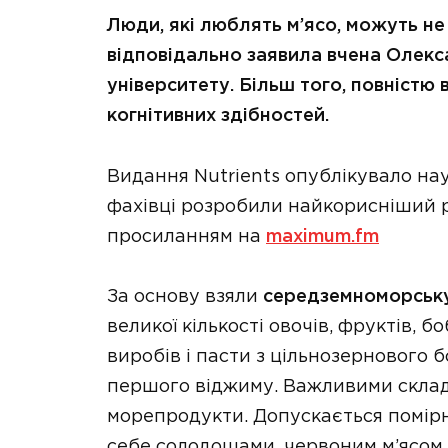
Люди, які люблять м’ясо, можуть не
відповідально заявила вчена Олекс
університету. Більш того, повністю
когнітивних здібностей.
Видання Nutrients опублікувало наук
фахівці розробили найкорисніший р
просиланням на
maximum.fm
За основу взяли
середземноморську
великої кількості овочів, фруктів, б
виробів і пасти з цільнозернового б
першого віджиму. Важливими склад
морепродукти. Допускається помір
себе солодощами, червоним м’ясом