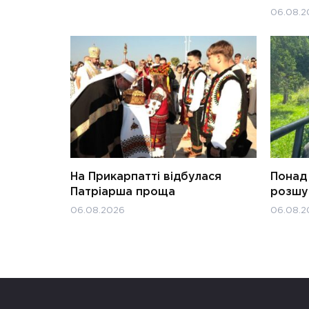
06.08.2
На Прикарпатті відбулася
Понад 
Патріарша проща
розшук
06.08.2026
06.08.2