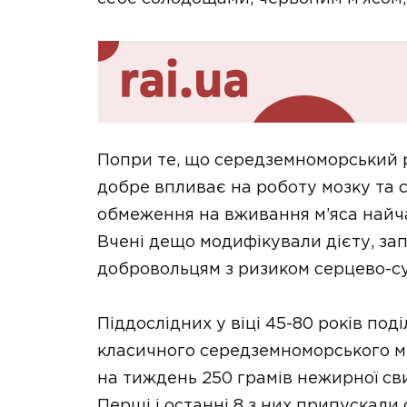
Попри те, що середземноморський 
добре впливає на роботу мозку та 
обмеження на вживання м’яса найч
Вчені дещо модифікували дієту, за
добровольцям з ризиком серцево-с
Піддослідних у віці 45-80 років по
класичного середземноморського ме
на тиждень 250 грамів нежирної св
Перші і останні 8 з них припускали