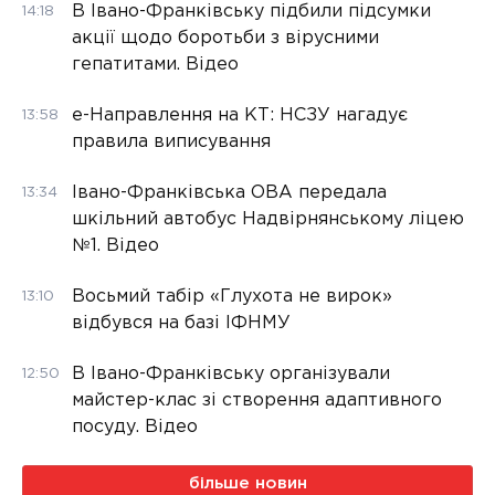
В Івано-Франківську підбили підсумки
14:18
акції щодо боротьби з вірусними
гепатитами. Відео
е-Направлення на КТ: НСЗУ нагадує
13:58
правила виписування
Івано-Франківська ОВА передала
13:34
шкільний автобус Надвірнянському ліцею
№1. Відео
Восьмий табір «Глухота не вирок»
13:10
відбувся на базі ІФНМУ
В Івано-Франківську організували
12:50
майстер-клас зі створення адаптивного
посуду. Відео
більше новин