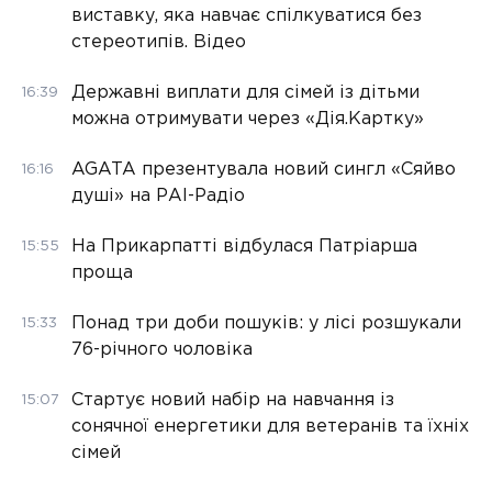
виставку, яка навчає спілкуватися без
стереотипів. Відео
Державні виплати для сімей із дітьми
16:39
можна отримувати через «Дія.Картку»
AGATA презентувала новий сингл «Сяйво
16:16
душі» на РАІ-Радіо
На Прикарпатті відбулася Патріарша
15:55
проща
Понад три доби пошуків: у лісі розшукали
15:33
76-річного чоловіка
Стартує новий набір на навчання із
15:07
сонячної енергетики для ветеранів та їхніх
сімей