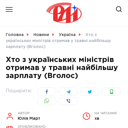
Skip
to
content
НОВИНИ
Головна
Новини
Україна
Хто з
українських міністрів отримав у травні найбільшу
СВІТ
зарплату (Вголос)
Хто з українських міністрів
отримав у травні найбільшу
зарплату (Вголос)
УКРАЇНА
Поширити:
АВТОР
НА ЧИТАННЯ
Юлія Март
хв
ОПУБЛІКОВАНО