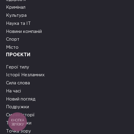
Кримінал
Культура
Наука та ІТ
Новини компаній
Спорт
Місто
ПРОЄКТИ
Герої тилу
Історії Незламних
Сила слова
На часі
Новий погляд
Подружки
Смачні історії
КНОПКА
Теревеньки
ЗВ'ЯЗКУ
Точка зору