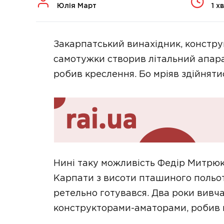
Юлія Март
1 хв
Закарпатський винахідник, констр
самотужки створив літальний апара
робив креслення. Бо мріяв здійняти
Нині таку можливість Федір Митрюк
Карпати з висоти пташиного польот
ретельно готувався. Два роки вивча
конструкторами-аматорами, робив к