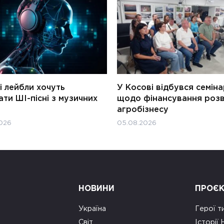
і лейбли хочуть
У Косові відбувся семін
ти ШІ-пісні з музичних
щодо фінансування роз
агробізнесу
026
05.08.2026
НОВИНИ
ПРОЄ
Україна
Герої т
Світ
Історії