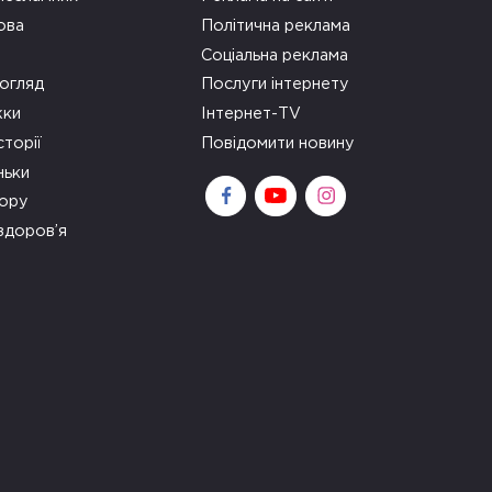
ова
Політична реклама
Соціальна реклама
огляд
Послуги інтернету
ки
Інтернет-TV
сторії
Повідомити новину
ньки
зору
здоров’я