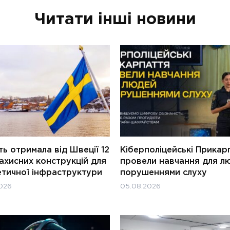
Читати інші новини
ь отримала від Швеції 12
Кіберполіцейські Прикар
ахисних конструкцій для
провели навчання для л
етичної інфраструктури
порушеннями слуху
026
05.08.2026