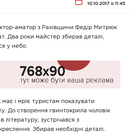
10.10.2017 о 11:45
уктор-аматор з Рахівщини Федір Митрюк
т. Два роки майстер збирав деталі,
ся у небо.
 має і мріє туристам показувати
у. До створення гвинтокрила чоловік
в літературу, зустрічався з
реслення. Збирав необхідні деталі.