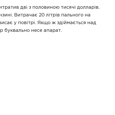
итратив дві з половиною тисячі долларів.
нзині. Витрачає 20 літрів пального на
исає у повітрі. Якщо ж здіймається над
тер буквально несе апарат.