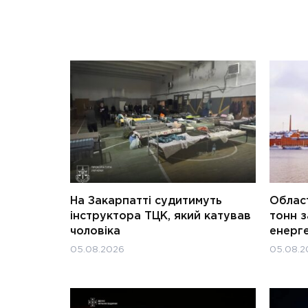
На Закарпатті судитимуть
Област
інструктора ТЦК, який катував
тонн з
чоловіка
енерг
05.08.2026
05.08.2