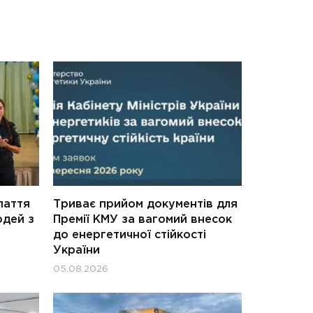
паття
Триває прийом документів для
юдей з
Премії КМУ за вагомий внесок
до енергетичної стійкості
України
05.08.2026