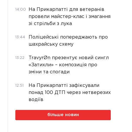
На Прикарпатті для ветеранів
14:00
провели майстер-клас і змагання
зі стрільби з лука
Поліцейські попереджають про
13:44
шахрайську схему
TravyrØn презентує новий сингл
13:22
«Затихли» – композиція про
зміни та спогади
На Прикарпатті зафіксували
12:51
понад 100 ДТП через нетверезих
водіїв
більше новин