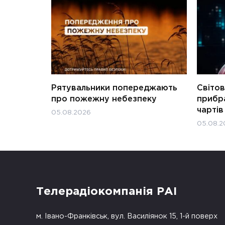
Рятувальники попереджають
Світов
про пожежну небезпеку
прибра
чартів
05.08.2026
05.08.2
Телерадіокомпанія РАІ
м. Івано-Франківськ, вул. Василіянок 15, 1-й поверх