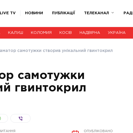
LIVE TV
НОВИНИ
ПУБЛІКАЦІЇ
ТЕЛЕКАНАЛ
РАД
А
КАЛУШ
КОЛОМИЯ
КОСІВ
НАДВІРНА
УКРАЇНА
 аматор самотужки створив унікальний гвинтокрил
тор самотужки
ий гвинтокрил
ЧИТАННЯ
ОПУБЛІКОВАНО