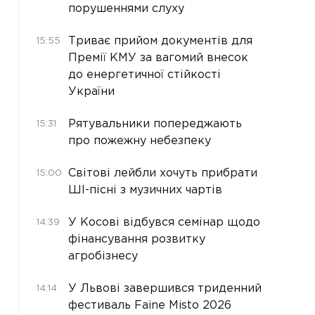
порушеннями слуху
Триває прийом документів для
15:55
Премії КМУ за вагомий внесок
до енергетичної стійкості
України
Рятувальники попереджають
15:31
про пожежну небезпеку
Світові лейбли хочуть прибрати
15:00
ШІ-пісні з музичних чартів
У Косові відбувся семінар щодо
14:39
фінансування розвитку
агробізнесу
У Львові завершився триденний
14:14
фестиваль Faine Misto 2026