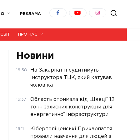
ІО
РЕКЛАМА
СВІТ
ПРО НАС
Новини
На Закарпатті судитимуть
16:58
інструктора ТЦК, який катував
чоловіка
Область отримала від Швеції 12
16:37
тонн захисних конструкцій для
енергетичної інфраструктури
Кіберполіцейські Прикарпаття
16:11
провели навчання для людей з