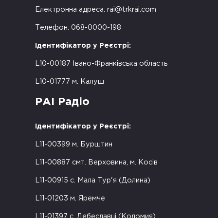
Електронна адреса:
rai@trkrai.com
Телефон: 068-0000-198
Ідентифікатор у Реєстрі:
L10-00187 Івано-Франківська область
L10-01777 м. Калуш
РАІ Радіо
Ідентифікатор у Реєстрі:
L11-00399 м. Бурштин
L11-00887 смт. Верховина, м. Косів
L11-00915 с. Мала Тур'я (Долина)
L11-01203 м. Яремче
L11-01397 с. Дебеславці (Коломия)