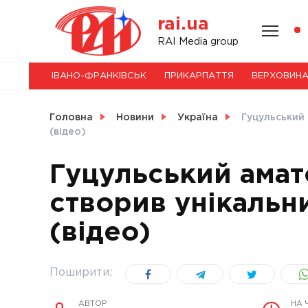
Skip
rai.ua
to
content
НОВИНИ
RAI Media group
ІВАНО-ФРАНКІВСЬК
ПРИКАРПАТТЯ
ВЕРХОВИН
СВІТ
Головна
Новини
Україна
Гуцульський
(відео)
Гуцульський ама
УКРАЇНА
створив унікальн
(відео)
Поширити:
АВТОР
НА 