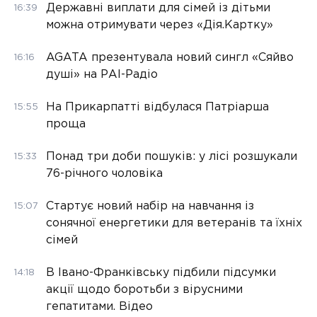
Державні виплати для сімей із дітьми
16:39
можна отримувати через «Дія.Картку»
AGATA презентувала новий сингл «Сяйво
16:16
душі» на РАІ-Радіо
На Прикарпатті відбулася Патріарша
15:55
проща
Понад три доби пошуків: у лісі розшукали
15:33
76-річного чоловіка
Стартує новий набір на навчання із
15:07
сонячної енергетики для ветеранів та їхніх
сімей
В Івано-Франківську підбили підсумки
14:18
акції щодо боротьби з вірусними
гепатитами. Відео