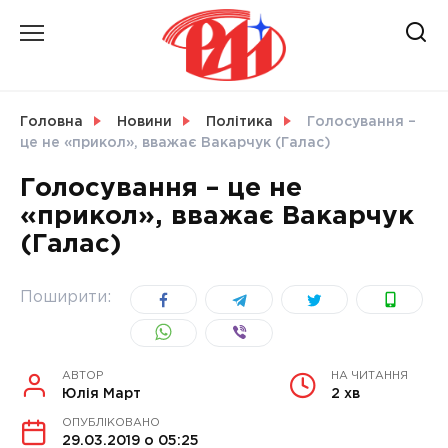
Skip
to
content
НОВИНИ
Головна
Новини
Політика
Голосування –
це не «прикол», вважає Вакарчук (Галас)
СВІТ
Голосування – це не
«прикол», вважає Вакарчук
(Галас)
УКРАЇНА
Поширити:
АВТОР
НА ЧИТАННЯ
Юлія Март
2 хв
ОПУБЛІКОВАНО
29.03.2019 о 05:25