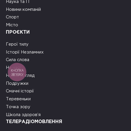
Наука та ІТ
Новини компаній
Спорт
Місто
ПРОЄКТИ
Герої тилу
Історії Незламних
Сила слова
На часі
КНОПКА
ЗВ'ЯЗКУ
Новий погляд
Подружки
Смачні історії
Теревеньки
Точка зору
Школа здоров’я
ТЕЛЕРАДІОМОВЛЕННЯ