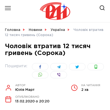
Skip
to
content
НОВИНИ
Головна
Новини
Україна
Чоловік втратив
12 тисяч гривень (Сорока)
СВІТ
Чоловік втратив 12 тисяч
гривень (Сорока)
УКРАЇНА
Поширити:
АВТОР
НА ЧИТАННЯ
Юлія Март
2 хв
ОПУБЛІКОВАНО
13.02.2020 о 20:20