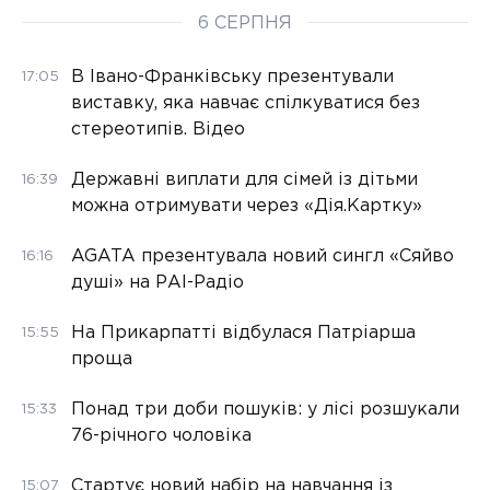
6 СЕРПНЯ
В Івано-Франківську презентували
17:05
виставку, яка навчає спілкуватися без
стереотипів. Відео
Державні виплати для сімей із дітьми
16:39
можна отримувати через «Дія.Картку»
AGATA презентувала новий сингл «Сяйво
16:16
душі» на РАІ-Радіо
На Прикарпатті відбулася Патріарша
15:55
проща
Понад три доби пошуків: у лісі розшукали
15:33
76-річного чоловіка
Стартує новий набір на навчання із
15:07