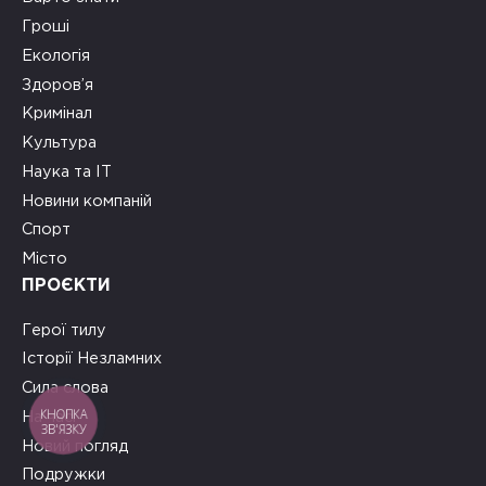
Гроші
Екологія
Здоров’я
Кримінал
Культура
Наука та ІТ
Новини компаній
Спорт
Місто
ПРОЄКТИ
Герої тилу
Історії Незламних
Сила слова
КНОПКА
На часі
ЗВ'ЯЗКУ
Новий погляд
Подружки