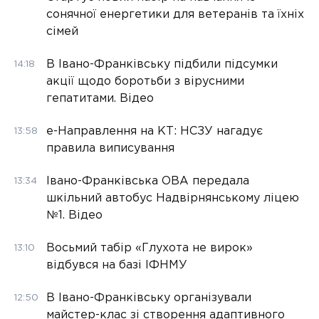
сонячної енергетики для ветеранів та їхніх
сімей
В Івано-Франківську підбили підсумки
14:18
акції щодо боротьби з вірусними
гепатитами. Відео
е-Направлення на КТ: НСЗУ нагадує
13:58
правила виписування
Івано-Франківська ОВА передала
13:34
шкільний автобус Надвірнянському ліцею
№1. Відео
Восьмий табір «Глухота не вирок»
13:10
відбувся на базі ІФНМУ
В Івано-Франківську організували
12:50
майстер-клас зі створення адаптивного