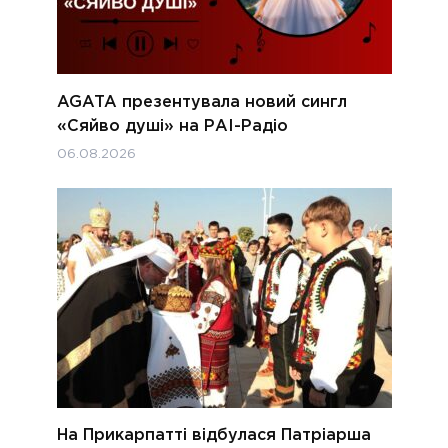
AGATA презентувала новий сингл
«Сяйво душі» на РАІ-Радіо
06.08.2026
На Прикарпатті відбулася Патріарша