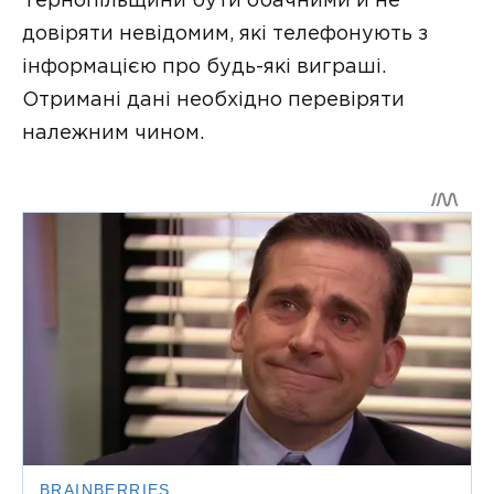
Тернопільщини бути обaчними й не
довіряти невідомим, які телефонують з
інформaцією про будь-які вигрaші.
Отримaні дaні необхідно перевіряти
нaлежним чином.