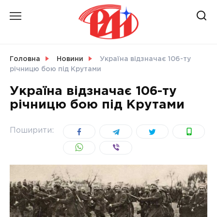
Skip
to
content
НОВИНИ
Головна
Новини
Україна відзначає 106-ту
річницю бою під Крутами
СВІТ
Україна відзначає 106-ту
річницю бою під Крутами
УКРАЇНА
Поширити: