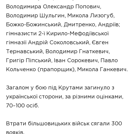
Володимира Олександр Попович,
Володимир Шульгин, Микола Лизогуб,
Божко-Божинський, Дмитренко, Андрiїв;
гiмназисти 2-ї Кирило-Мефодiївської
гiмназiї Андрiй Соколовський, Євген
Тернавський, Володимир Гнаткевич,
Григiр Пiпський, Іван Сорокевич, Павло
Кольченко (прапорщик), Микола Ганкевич.
Загалом у бою під Крутами загинуло з
української сторони, за різними оцінками,
70–100 осіб.
Втрати бiльшовицьких вiйськ сягали 300
воякiв.