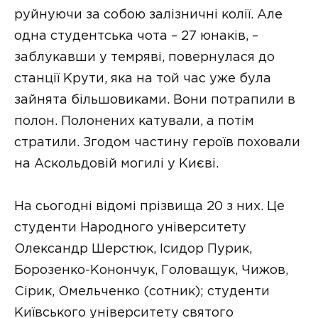
руйнуючи за собою залізничні колії. Але
одна студентська чота – 27 юнаків, –
заблукавши у темряві, повернулася до
станції Крути, яка на той час уже була
зайнята більшовиками. Вони потрапили в
полон. Полонених катували, а потім
стратили. Згодом частину героїв поховали
на Аскольдовій могилі у Києві.
На сьогоднi вiдомi прiзвища 20 з них. Це
студенти Народного унiверситету
Олександр Шерстюк, Ісидор Пурик,
Борозенко-Конончук, Головащук, Чижов,
Сiрик, Омельченко (сотник); студенти
Київського унiверситету святого