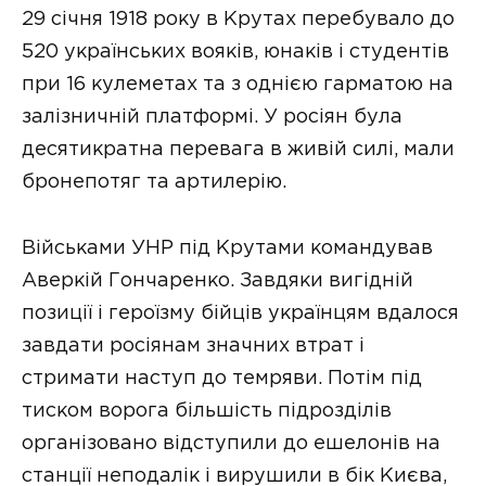
29 січня 1918 року в Крутах перебувало до
520 українських воякiв, юнакiв і студентiв
при 16 кулеметах та з однією гарматою на
залiзничнiй платформi. У росіян була
десятикратна перевага в живій силі, мали
бронепотяг та артилерію.
Військами УНР під Крутами командував
Аверкій Гончаренко. Завдяки вигідній
позиції і героїзму бійців українцям вдалося
завдати росіянам значних втрат і
стримати наступ до темряви. Потім під
тиском ворога більшість підрозділів
організовано відступили до ешелонів на
станції неподалік і вирушили в бік Києва,