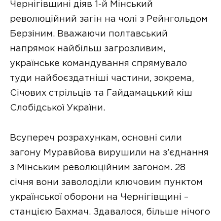
Чернігівщині діяв 1-й Мінський
революційний загін на чолі з Рейнгольдом
Берзіним. Вважаючи полтавський
напрямок найбільш загрозливим,
українське командування спрямувало
туди найбоєздатніші частини, зокрема,
Січових стрільців та Гайдамацький кіш
Слобідської України.
Всупереч розрахункам, основні сили
загону Муравйова вирушили на з’єднання
з Мінським революційним загоном. 28
січня вони заволоділи ключовим пунктом
української оборони на Чернігівщині –
станцією Бахмач. Здавалося, більше нічого