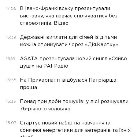
В Івано-Франківську презентували
17:05
виставку, яка навчає спілкуватися без
стереотипів. Відео
Державні виплати для сімей із дітьми
16:39
можна отримувати через «Дія.Картку»
AGATA презентувала новий сингл «Сяйво
16:16
душі» на РАІ-Радіо
На Прикарпатті відбулася Патріарша
15:55
проща
Понад три доби пошуків: у лісі розшукали
15:33
76-річного чоловіка
Стартує новий набір на навчання із
15:07
сонячної енергетики для ветеранів та їхніх