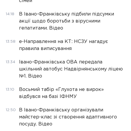
сімей
В Івано-Франківську підбили підсумки
14:18
акції щодо боротьби з вірусними
гепатитами. Відео
е-Направлення на КТ: НСЗУ нагадує
13:58
правила виписування
Івано-Франківська ОВА передала
13:34
шкільний автобус Надвірнянському ліцею
№1. Відео
Восьмий табір «Глухота не вирок»
13:10
відбувся на базі ІФНМУ
В Івано-Франківську організували
12:50
майстер-клас зі створення адаптивного
посуду. Відео