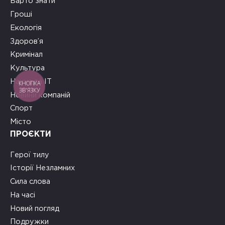
Варто знати
Гроші
Екологія
Здоров’я
Кримінал
Культура
Наука та ІТ
КНОПКА
ЗВ'ЯЗКУ
Новини компаній
Спорт
Місто
ПРОЄКТИ
Герої тилу
Історії Незламних
Сила слова
На часі
Новий погляд
Подружки