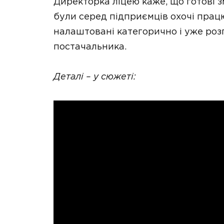
Директорка ліцею каже, що готові 
були серед підприємців охочі працю
налаштовані категорично і уже розп
постачальника.
Деталі – у сюжеті: