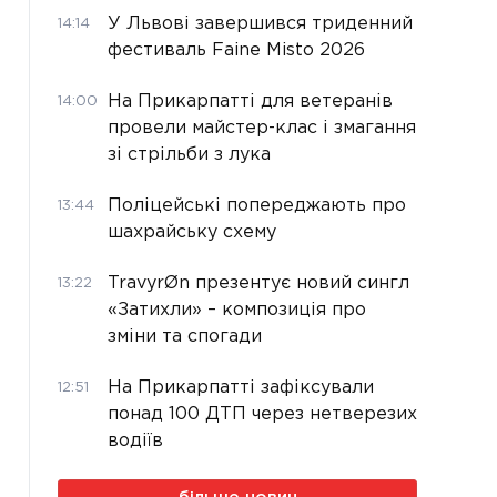
У Львові завершився триденний
14:14
фестиваль Faine Misto 2026
На Прикарпатті для ветеранів
14:00
провели майстер-клас і змагання
зі стрільби з лука
Поліцейські попереджають про
13:44
шахрайську схему
TravyrØn презентує новий сингл
13:22
«Затихли» – композиція про
зміни та спогади
На Прикарпатті зафіксували
12:51
понад 100 ДТП через нетверезих
водіїв