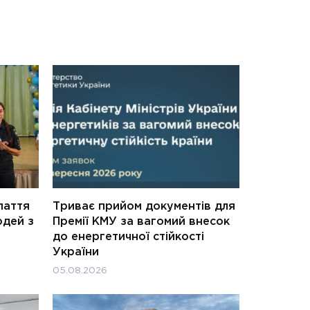
паття
Триває прийом документів для
юдей з
Премії КМУ за вагомий внесок
до енергетичної стійкості
України
05.08.2026