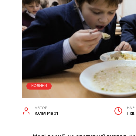
НОВИНИ
АВТОР
НА 
Юлія Март
1 хв