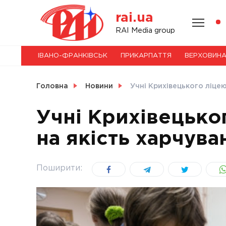
Skip
rai.ua
to
content
НОВИНИ
RAI Media group
ІВАНО-ФРАНКІВСЬК
ПРИКАРПАТТЯ
ВЕРХОВИН
СВІТ
Головна
Новини
Учні Крихівецького ліцею
Учні Крихівецько
на якість харчува
УКРАЇНА
Поширити: