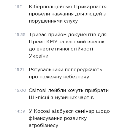
Кіберполіцейські Прикарпаття
16:11
провели навчання для людей з
порушеннями слуху
Триває прийом документів для
15:55
Премії КМУ за вагомий внесок
до енергетичної стійкості
України
Рятувальники попереджають
15:31
про пожежну небезпеку
Світові лейбли хочуть прибрати
15:00
ШІ-пісні з музичних чартів
У Косові відбувся семінар щодо
14:39
фінансування розвитку
агробізнесу