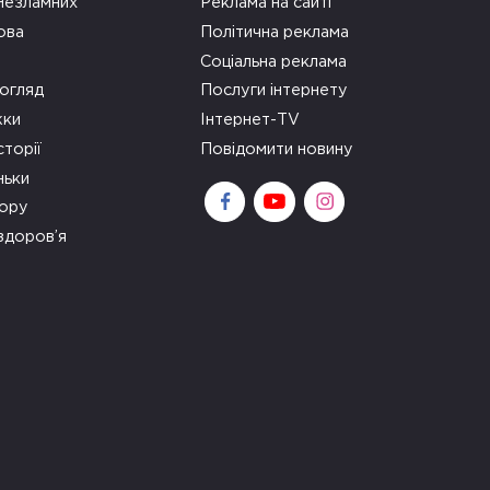
 Незламних
Реклама на сайті
ова
Політична реклама
Соціальна реклама
огляд
Послуги інтернету
ки
Інтернет-TV
сторії
Повідомити новину
ньки
зору
здоров’я