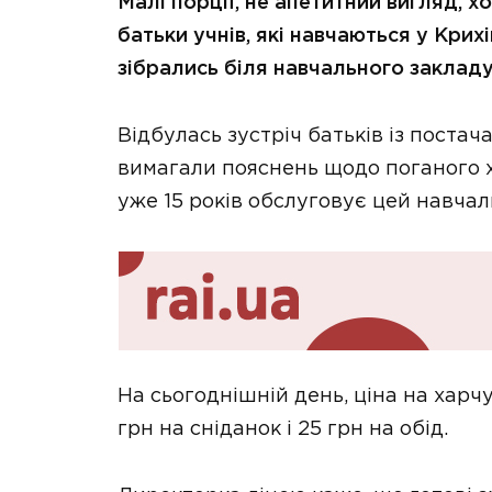
Малі порції, не апетитний вигляд, х
батьки учнів, які навчаються у Крихі
зібрались біля навчального закладу
Відбулась зустріч батьків із постач
вимагали пояснень щодо поганого х
уже 15 років обслуговує цей навчал
На сьогоднішній день, ціна на харч
грн на сніданок і 25 грн на обід.