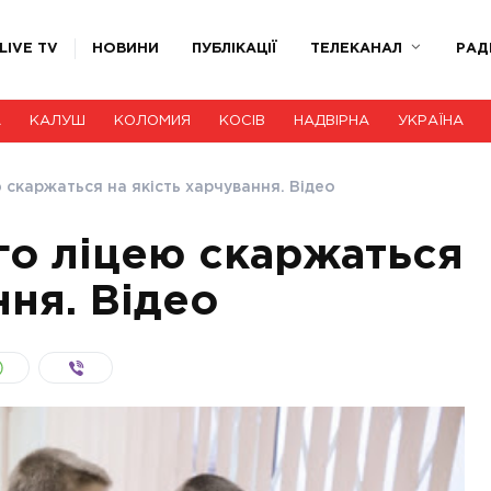
LIVE TV
НОВИНИ
ПУБЛІКАЦІЇ
ТЕЛЕКАНАЛ
РАД
А
КАЛУШ
КОЛОМИЯ
КОСІВ
НАДВІРНА
УКРАЇНА
 скаржаться на якість харчування. Відео
го ліцею скаржаться
ння. Відео