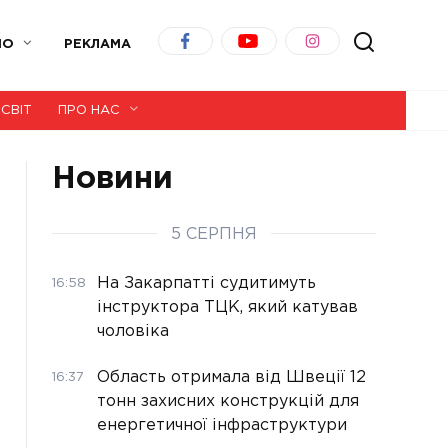
ІО
РЕКЛАМА
СВІТ
ПРО НАС
Новини
5 СЕРПНЯ
На Закарпатті судитимуть
16:58
інструктора ТЦК, який катував
чоловіка
Область отримала від Швеції 12
16:37
тонн захисних конструкцій для
енергетичної інфраструктури