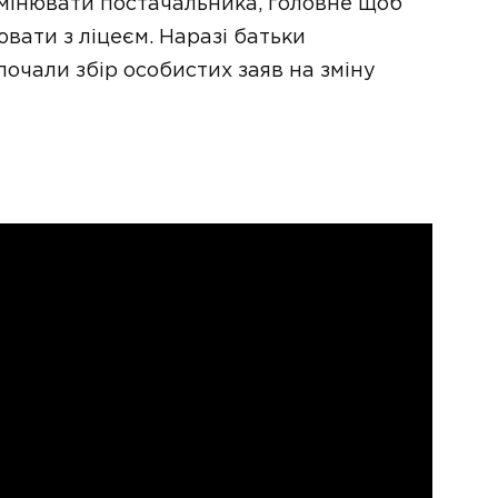
змінювати постачальника, головне щоб
вати з ліцеєм. Наразі батьки
очали збір особистих заяв на зміну