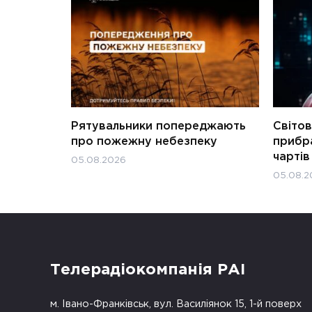
Рятувальники попереджають
Світов
про пожежну небезпеку
прибра
чартів
05.08.2026
05.08.2
Телерадіокомпанія РАІ
м. Івано-Франківськ, вул. Василіянок 15, 1-й поверх