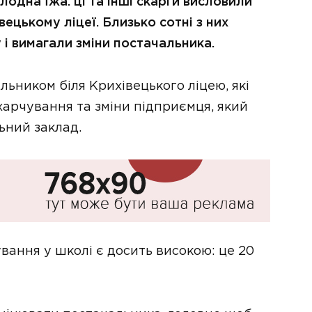
олодна їжа: ці та інші скарги висловили
вецькому ліцеї. Близько сотні з них
 і вимагали зміни постачальника.
альником біля Крихівецького ліцею, які
арчування та зміни підприємця, який
ьний заклад.
ування у школі є досить високою: це 20