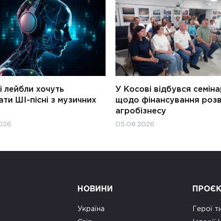
і лейбли хочуть
У Косові відбувся семін
ти ШІ-пісні з музичних
щодо фінансування роз
агробізнесу
026
05.08.2026
НОВИНИ
ПРОЄ
Україна
Герої т