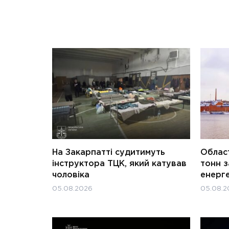
На Закарпатті судитимуть
Област
інструктора ТЦК, який катував
тонн з
чоловіка
енерг
05.08.2026
05.08.2