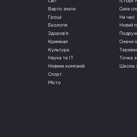
Світ
Історії
Варто знати
Сила сл
Гроші
На часі
Екологія
Новий п
Здоров’я
Подруж
Кримінал
Смачні і
Культура
Тереве
Наука та ІТ
Точка 
Новини компаній
Школа 
Спорт
Місто