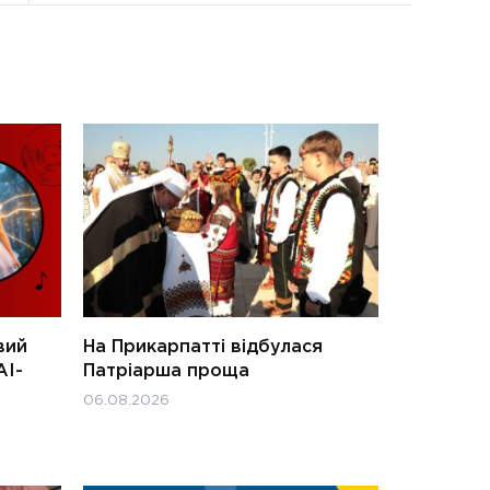
вий
На Прикарпатті відбулася
АІ-
Патріарша проща
06.08.2026