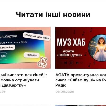
Читати інші новини
ні виплати для сімей із
AGATA презентувала но
и можна отримувати
сингл «Сяйво душі» на Р
«Дія.Картку»
Радіо
026
06.08.2026