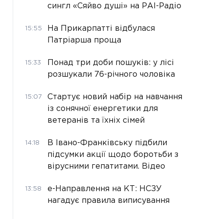
сингл «Сяйво душі» на РАІ-Радіо
На Прикарпатті відбулася
15:55
Патріарша проща
Понад три доби пошуків: у лісі
15:33
розшукали 76-річного чоловіка
Стартує новий набір на навчання
15:07
із сонячної енергетики для
ветеранів та їхніх сімей
В Івано-Франківську підбили
14:18
підсумки акції щодо боротьби з
вірусними гепатитами. Відео
е-Направлення на КТ: НСЗУ
13:58
нагадує правила виписування