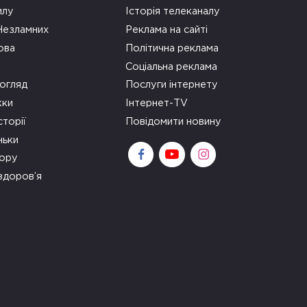
илу
Історія телеканалу
 Незламних
Реклама на сайті
ова
Політична реклама
Соціальна реклама
огляд
Послуги інтернету
ки
Інтернет-TV
сторії
Повідомити новину
ньки
зору
здоров’я