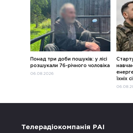
Понад три доби пошуків: у лісі
Старту
розшукали 76-річного чоловіка
навчан
енерге
06.08.2026
їхніх с
06.08.2
Телерадіокомпанія РАІ