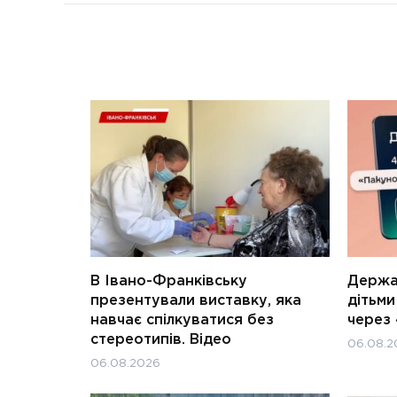
В Івано-Франківську
Держав
презентували виставку, яка
дітьм
навчає спілкуватися без
через 
стереотипів. Відео
06.08.2
06.08.2026