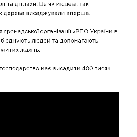
та дітлахи. Це як місцеві, так і
их дерева висаджували вперше.
ця громадської організації «ВПО України в
 об’єднують людей та допомагають
ежитих жахіть.
е господарство має висадити 400 тисяч