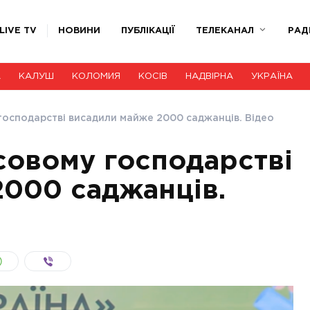
LIVE TV
НОВИНИ
ПУБЛІКАЦІЇ
ТЕЛЕКАНАЛ
РАД
А
КАЛУШ
КОЛОМИЯ
КОСІВ
НАДВІРНА
УКРАЇНА
господарстві висадили майже 2000 саджанців. Відео
совому господарстві
000 саджанців.