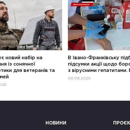
є новий набір на
В Івано-Франківську під
ня із сонячної
підсумки акції щодо бор
тики для ветеранів та
з вірусними гепатитами. 
імей
06.08.2026
026
НОВИНИ
ПРОЄ