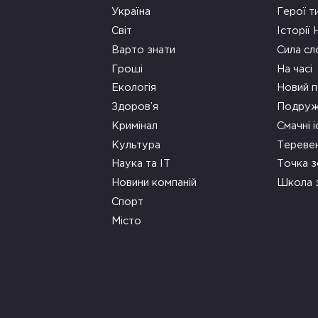
Україна
Герої т
Світ
Історії
Варто знати
Сила сл
Гроші
На часі
Екологія
Новий п
Здоров’я
Подруж
Кримінал
Смачні і
Культура
Тереве
Наука та ІТ
Точка 
Новини компаній
Школа 
Спорт
Місто