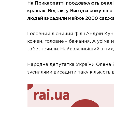
На Прикарпатті продовжують реалі
країна». Відтак, у Вигодському лісо
людей висадили майже 2000 саджанц
Головний лісничий філії Андрій Ку
кожен, головне – бажання. А усіма
забезпечили. Найважливіший з них,
Народна депутатка України Олена 
зусиллями висадити таку кількість 