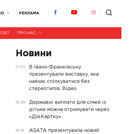
ІО
РЕКЛАМА
СВІТ
ПРО НАС
Новини
В Івано-Франківську
17:05
презентували виставку, яка
навчає спілкуватися без
стереотипів. Відео
Державні виплати для сімей із
16:39
дітьми можна отримувати через
«Дія.Картку»
AGATA презентувала новий
16:16