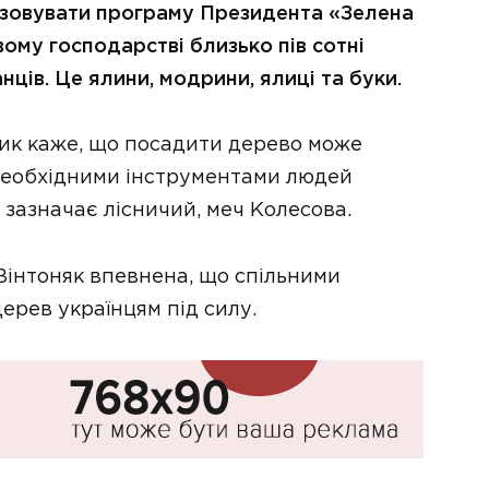
зовувати програму Президента «Зелена
вому господарстві близько пів сотні
ів. Це ялини, модрини, ялиці та буки.
ник каже, що посадити дерево може
 необхідними інструментами людей
 зазначає лісничий, меч Колесова.
Вінтоняк впевнена, що спільними
дерев українцям під силу.