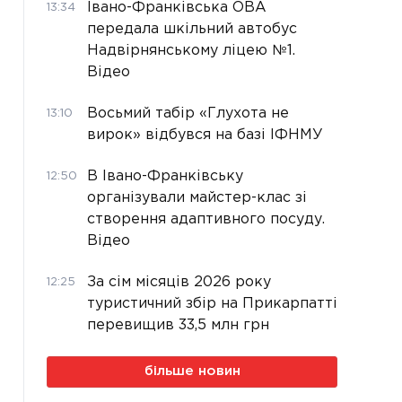
Івано-Франківська ОВА
13:34
передала шкільний автобус
Надвірнянському ліцею №1.
Відео
Восьмий табір «Глухота не
13:10
вирок» відбувся на базі ІФНМУ
В Івано-Франківську
12:50
організували майстер-клас зі
створення адаптивного посуду.
Відео
За сім місяців 2026 року
12:25
туристичний збір на Прикарпатті
перевищив 33,5 млн грн
більше новин