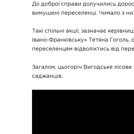
До доброї справи долучились дорослі 
вимушені переселенці. Чимало з н
Такі спільні акції, зазначає керівни
Івано-Франківську» Тетяна Гоголь,
переселенцям відволіктись від пер
Загалом, цьогоріч Вигодське лісов
саджанців.