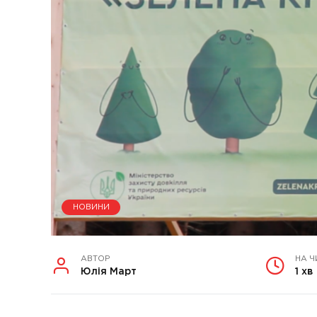
НОВИНИ
АВТОР
НА Ч
Юлія Март
1 хв