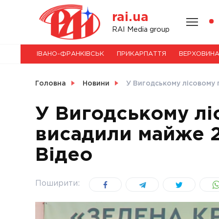
Skip
rai.ua
to
content
НОВИНИ
RAI Media group
ІВАНО-ФРАНКІВСЬК
ПРИКАРПАТТЯ
ВЕРХОВИН
СВІТ
Головна
Новини
У Вигодському лісовому 
У Вигодському лі
висадили майже 2
УКРАЇНА
Відео
Поширити: