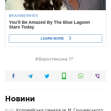
Ворохтянська ТГ
Новини
Коломийська гімназія ім. М. Грушевського
10:03