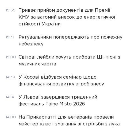
Триває прийом документів для Премії
15:55
КМУ за вагомий внесок до енергетичної
стійкості України
Рятувальники попереджають про пожежну
15:31
небезпеку
Світові лейбли хочуть прибрати ШІ-пісні з
15:00
музичних чартів
У Косові відбувся семінар щодо
14:39
фінансування розвитку агробізнесу
У Львові завершився триденний
14:14
фестиваль Faine Misto 2026
На Прикарпатті для ветеранів провели
14:00
майстер-клас і змагання зі стрільби з лука