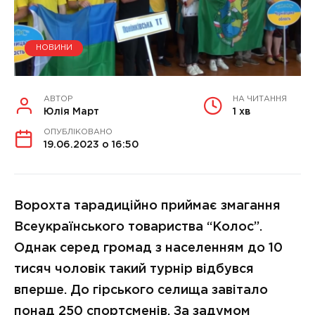
НОВИНИ
АВТОР
НА ЧИТАННЯ
Юлія Март
1 хв
ОПУБЛІКОВАНО
19.06.2023 о 16:50
Ворохта тарадиційно приймає змагання
Всеукраїнського товариства “Колос”.
Однак серед громад з населенням до 10
тисяч чоловік такий турнір відбувся
вперше. До гірського селища завітало
понад 250 спортсменів. За задумом