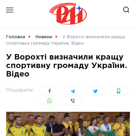
Skip
to
content
НОВИНИ
Головна
Новини
У Ворохті визначили кращу
спортивну громаду України. Відео
СВІТ
У Ворохті визначили кращу
спортивну громаду України.
Відео
УКРАЇНА
Поширити: