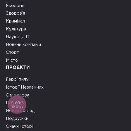
Екологія
Здоров’я
Кримінал
Культура
Наука та ІТ
Новини компаній
Спорт
Місто
ПРОЄКТИ
Герої тилу
Історії Незламних
Сила слова
КНОПКА
На часі
ЗВ'ЯЗКУ
Новий погляд
Подружки
Смачні історії