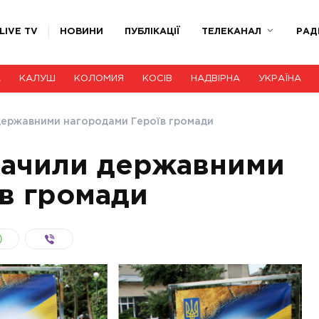
LIVE TV
НОВИНИ
ПУБЛІКАЦІЇ
ТЕЛЕКАНАЛ
РАД
А
КАЛУШ
КОЛОМИЯ
КОСІВ
НАДВІРНА
УКРАЇНА
 державними нагородами Героїв громади
значили державними
в громади