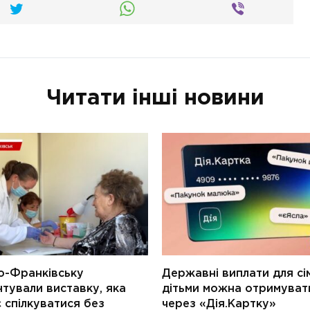
Читати інші новини
о-Франківську
Державні виплати для сім
тували виставку, яка
дітьми можна отримуват
 спілкуватися без
через «Дія.Картку»