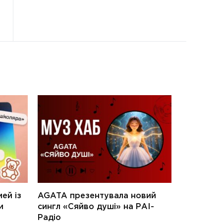
ей із
AGATA презентувала новий
и
сингл «Сяйво душі» на РАІ-
Радіо