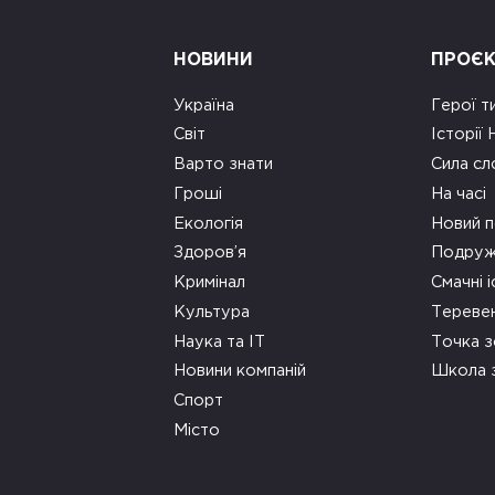
НОВИНИ
ПРОЄ
Україна
Герої т
Світ
Історії
Варто знати
Сила сл
Гроші
На часі
Екологія
Новий п
Здоров’я
Подруж
Кримінал
Смачні і
Культура
Тереве
Наука та ІТ
Точка 
Новини компаній
Школа 
Спорт
Місто