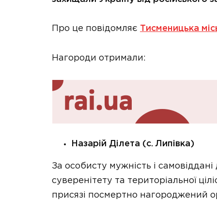
Про це повідомляє
Тисменицька міс
Нагороди отримали:
Назарій Ділета (с. Липівка)
За особисту мужність і самовіддані 
суверенітету та територіальної ціліс
присязі посмертно нагороджений ор