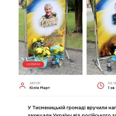
НОВИНИ
АВТОР
НА Ч
Юлія Март
1 хв
У Тисменицькій громаді вручили наг
захищали Україну від російського з