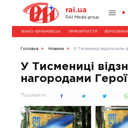
Skip
rai.ua
to
content
НОВИНИ
RAI Media group
ІВАНО-ФРАНКІВСЬК
ПРИКАРПАТТЯ
ВЕРХОВИН
СВІТ
Головна
Новини
У Тисмениці відзначили
У Тисмениці від
нагородами Герої
УКРАЇНА
Поширити: