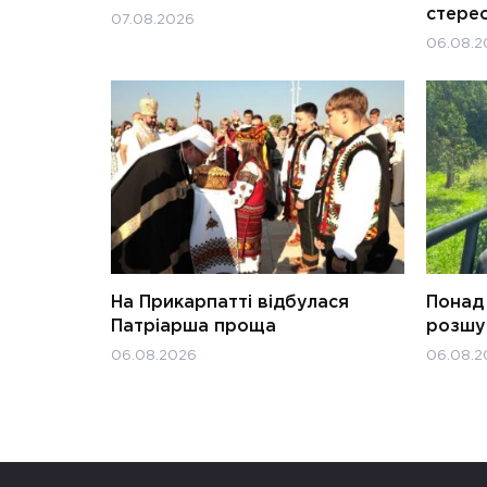
стерео
07.08.2026
06.08.2
На Прикарпатті відбулася
Понад 
Патріарша проща
розшук
06.08.2026
06.08.2