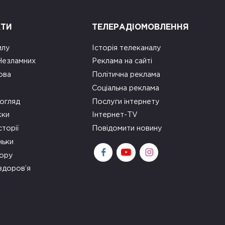
КТИ
ТЕЛЕРАДІОМОВЛЕННЯ
илу
Історія телеканалу
 Незламних
Реклама на сайті
ова
Політична реклама
Соціальна реклама
огляд
Послуги інтернету
ки
Інтернет-TV
сторії
Повідомити новину
ньки
зору
здоров’я