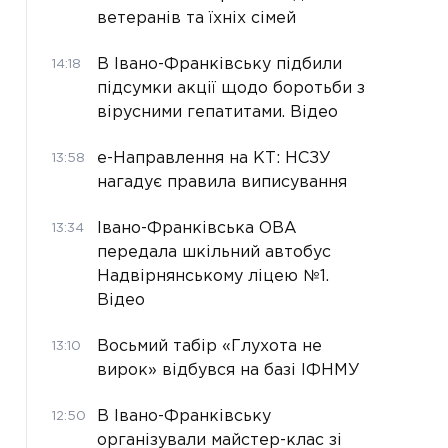
ветеранів та їхніх сімей
В Івано-Франківську підбили
14:18
підсумки акції щодо боротьби з
вірусними гепатитами. Відео
е-Направлення на КТ: НСЗУ
13:58
нагадує правила виписування
Івано-Франківська ОВА
13:34
передала шкільний автобус
Надвірнянському ліцею №1.
Відео
Восьмий табір «Глухота не
13:10
вирок» відбувся на базі ІФНМУ
В Івано-Франківську
12:50
організували майстер-клас зі