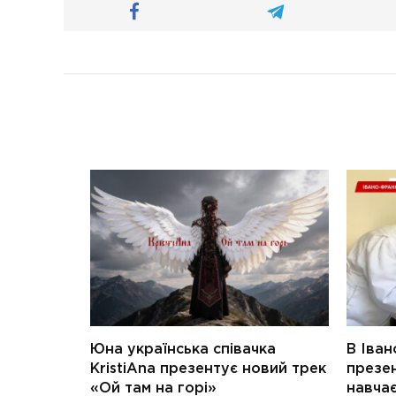
Юна українська співачка
В Іван
KristiAna презентує новий трек
презен
«Ой там на горі»
навчає