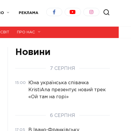
ІО
РЕКЛАМА
СВІТ
ПРО НАС
Новини
7 СЕРПНЯ
Юна українська співачка
15:00
KristiAna презентує новий трек
«Ой там на горі»
6 СЕРПНЯ
В Івано-Франківську
17:05