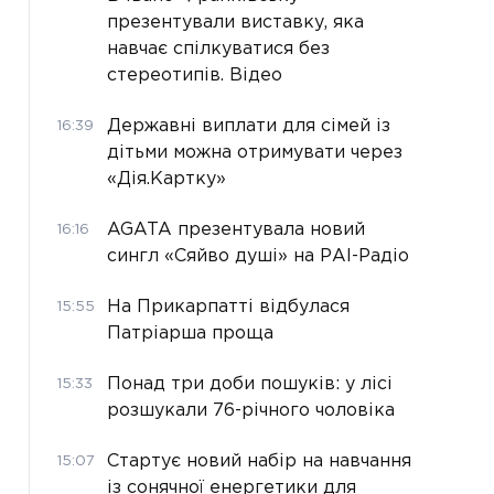
презентували виставку, яка
навчає спілкуватися без
стереотипів. Відео
Державні виплати для сімей із
16:39
дітьми можна отримувати через
«Дія.Картку»
AGATA презентувала новий
16:16
сингл «Сяйво душі» на РАІ-Радіо
На Прикарпатті відбулася
15:55
Патріарша проща
Понад три доби пошуків: у лісі
15:33
розшукали 76-річного чоловіка
Стартує новий набір на навчання
15:07
із сонячної енергетики для