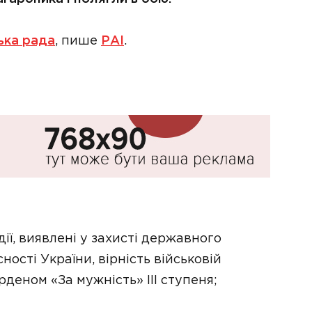
ька рада
, пише
РАІ
.
дії, виявлені у захисті державного
ності України, вірність військовій
деном «За мужність» ІІІ ступеня;