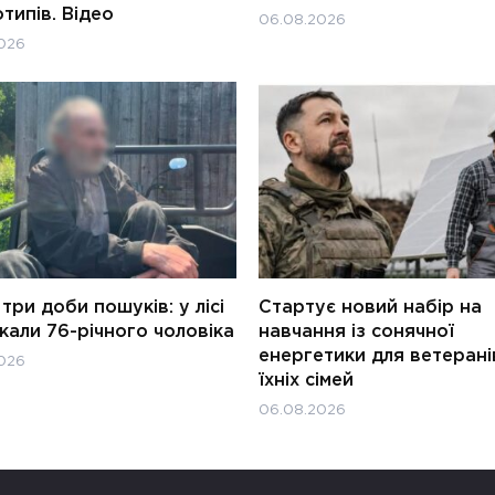
типів. Відео
06.08.2026
026
три доби пошуків: у лісі
Стартує новий набір на
али 76-річного чоловіка
навчання із сонячної
енергетики для ветерані
026
їхніх сімей
06.08.2026