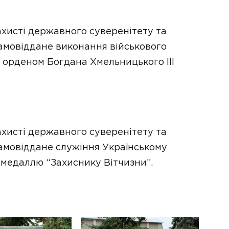
ахисті державного суверенітету та
 самовіддане виконання військового
орденом Богдана Хмельницького ІІІ
ахисті державного суверенітету та
 самовіддане служіння Українському
медаллю “Захиснику Вітчизни”.