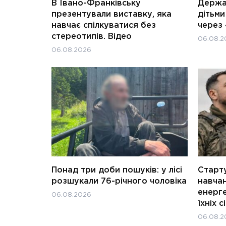
В Івано-Франківську
Держав
презентували виставку, яка
дітьм
навчає спілкуватися без
через 
стереотипів. Відео
06.08.2
06.08.2026
Понад три доби пошуків: у лісі
Старту
розшукали 76-річного чоловіка
навчан
енерге
06.08.2026
їхніх с
06.08.2