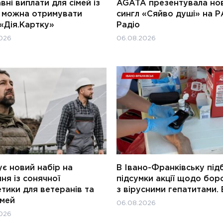
ні виплати для сімей із
AGATA презентувала но
и можна отримувати
сингл «Сяйво душі» на Р
«Дія.Картку»
Радіо
026
06.08.2026
є новий набір на
В Івано-Франківську під
ня із сонячної
підсумки акції щодо бор
тики для ветеранів та
з вірусними гепатитами. 
імей
06.08.2026
026