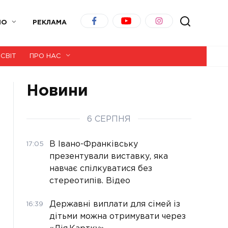
ІО
РЕКЛАМА
СВІТ
ПРО НАС
Новини
6 СЕРПНЯ
В Івано-Франківську
17:05
презентували виставку, яка
навчає спілкуватися без
стереотипів. Відео
Державні виплати для сімей із
16:39
дітьми можна отримувати через