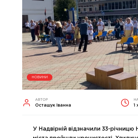
НОВИНИ
АВТОР
Н
Осташук Іванна
1 
У Надвірній відзначили 33-річницю 