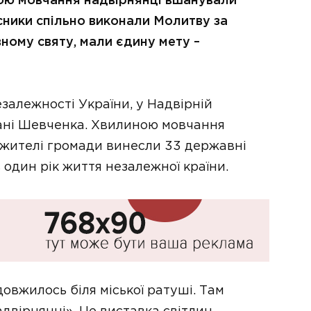
ою мовчання надвірнянці вшанували
асники спільно виконали Молитву за
ному святу, мали єдину мету –
алежності України, у Надвірній
ані Шевченка. Хвилиною мовчання
 жителі громади винесли 33 державні
 один рік життя незалежної країни.
овжилось біля міської ратуші. Там