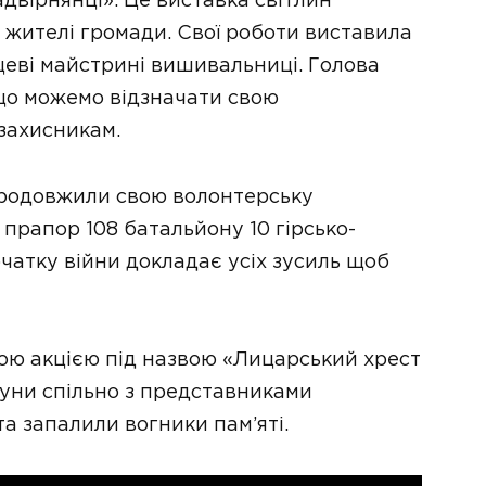
двірнянці». Це виставка світлин
 жителі громади. Свої роботи виставила
цеві майстрині вишивальниці. Голова
що можемо відзначати свою
 захисникам.
продовжили свою волонтерську
прапор 108 батальйону 10 гірсько-
чатку війни докладає усіх зусиль щоб
ою акцією під назвою «Лицарський хрест
туни спільно з представниками
та запалили вогники пам’яті.