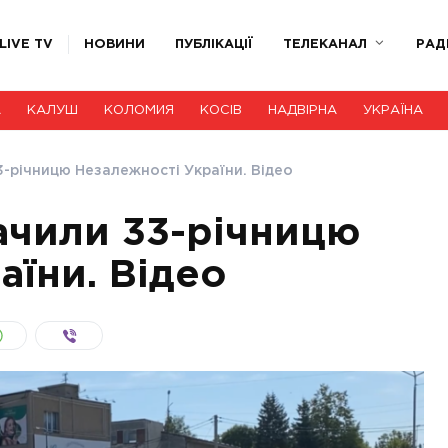
LIVE TV
НОВИНИ
ПУБЛІКАЦІЇ
ТЕЛЕКАНАЛ
РАД
А
КАЛУШ
КОЛОМИЯ
КОСІВ
НАДВІРНА
УКРАЇНА
33-річницю Незалежності України. Відео
начили 33-річницю
аїни. Відео