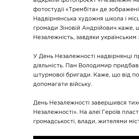
відкрили фотопроєкт «Незалежні на
фотостудії «Трембіта» де зображені
Надвірнянська художня школа і міс
громади Зіновій Андрійович каже, 
Незалежність, завдяки українським
У День Незалежності надвірнянці 
діяльність. Пан Володимир придбав 
штурмової бригади. Каже, що від по
допомагати війську.
День Незалежності завершився тих
Незалежності». На алеї Героїв плас
громадськості, влади, жителями міс