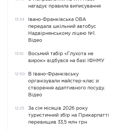
нагадує правила виписування
Івано-Франківська ОВА
13:34
передала шкільний автобус
Надвірнянському ліцею №1.
Відео
Восьмий табір «Глухота не
13:10
вирок» відбувся на базі ІФНМУ
В Івано-Франківську
12:50
організували майстер-клас зі
створення адаптивного посуду.
Відео
За сім місяців 2026 року
12:25
туристичний збір на Прикарпатті
перевищив 33,5 млн грн