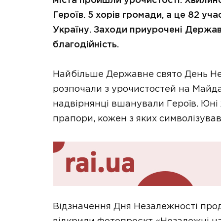
міста пройшли урочистості. Хвилин
Героїв. 5 хорів громади, а це 82 уч
Україну. Заходи приурочені Держав
благодійність.
Найбільше Державне свято День Нез
розпочали з урочистостей на Майд
надвірнянці вшанували Героїв. Юні
прапори, кожен з яких символізував
Відзначення Дня Незалежності прод