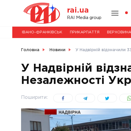
Skip
rai.ua
to
content
НОВИНИ
RAI Media group
ІВАНО-ФРАНКІВСЬК
ПРИКАРПАТТЯ
ВЕРХОВИН
СВІТ
Головна
Новини
У Надвірній відзначили 
У Надвірній відз
Незалежності Укр
УКРАЇНА
Поширити: