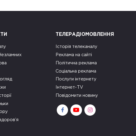
КТИ
ТЕЛЕРАДІОМОВЛЕННЯ
илу
Історія телеканалу
 Незламних
Реклама на сайті
ова
Політична реклама
Соціальна реклама
огляд
Послуги інтернету
ки
Інтернет-TV
сторії
Повідомити новину
ньки
зору
здоров’я