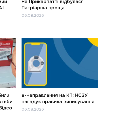
вий
На Прикарпатті відбулася
АІ-
Патріарша проща
06.08.2026
били
е-Направлення на КТ: НСЗУ
отьби
нагадує правила виписування
Відео
06.08.2026