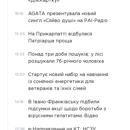
«Дія.Картку»
AGATA презентувала новий
16:16
сингл «Сяйво душі» на РАІ-Радіо
На Прикарпатті відбулася
15:55
Патріарша проща
Понад три доби пошуків: у лісі
15:33
розшукали 76-річного чоловіка
Стартує новий набір на навчання
15:07
із сонячної енергетики для
ветеранів та їхніх сімей
В Івано-Франківську підбили
14:18
підсумки акції щодо боротьби з
вірусними гепатитами. Відео
е-Направлення на КТ: НСЗУ
13:58