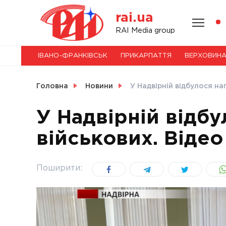
Skip
rai.ua
to
content
НОВИНИ
RAI Media group
ІВАНО-ФРАНКІВСЬК
ПРИКАРПАТТЯ
ВЕРХОВИН
СВІТ
Головна
Новини
У Надвірній відбулося н
У Надвірній відб
військових. Відео
УКРАЇНА
Поширити: