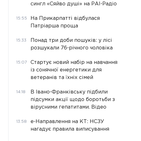
сингл «Сяйво душі» на РАІ-Радіо
На Прикарпатті відбулася
15:55
Патріарша проща
Понад три доби пошуків: у лісі
15:33
розшукали 76-річного чоловіка
Стартує новий набір на навчання
15:07
із сонячної енергетики для
ветеранів та їхніх сімей
В Івано-Франківську підбили
14:18
підсумки акції щодо боротьби з
вірусними гепатитами. Відео
е-Направлення на КТ: НСЗУ
13:58
нагадує правила виписування