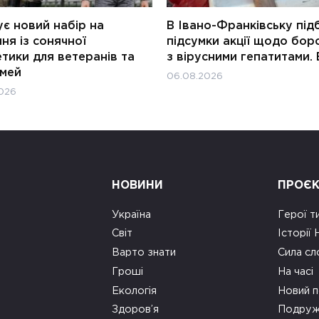
є новий набір на
В Івано-Франківську під
ня із сонячної
підсумки акції щодо бор
тики для ветеранів та
з вірусними гепатитами. 
імей
06.08.2026
026
НОВИНИ
ПРОЄ
Україна
Герої т
Світ
Історії
Варто знати
Сила сл
Гроші
На часі
Екологія
Новий п
Здоров’я
Подруж