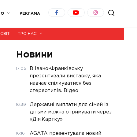
ІО
РЕКЛАМА
СВІТ
ПРО НАС
Новини
В Івано-Франківську
17:05
презентували виставку, яка
навчає спілкуватися без
стереотипів. Відео
Державні виплати для сімей із
16:39
дітьми можна отримувати через
«Дія.Картку»
AGATA презентувала новий
16:16