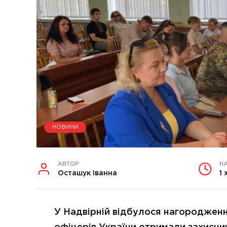
НОВИНИ
АВТОР
Н
Осташук Іванна
1 
У Надвірній відбулося нагородження