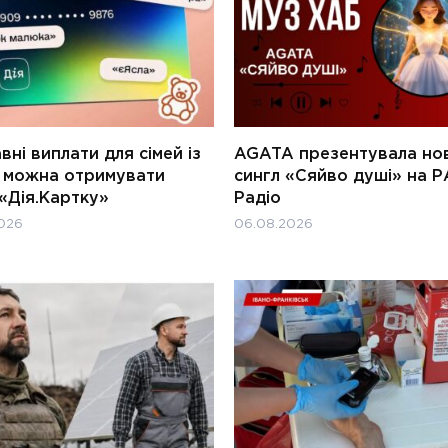
ні виплати для сімей із
AGATA презентувала но
и можна отримувати
сингл «Сяйво душі» на Р
«Дія.Картку»
Радіо
026
06.08.2026