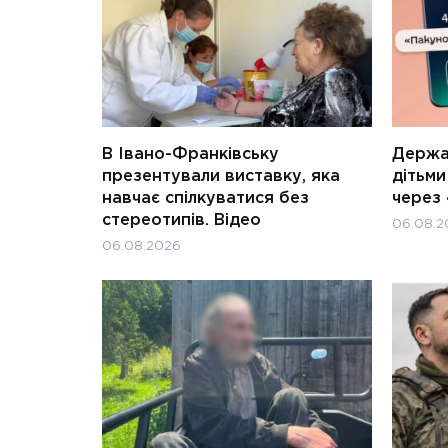
В Івано-Франківську
Держав
презентували виставку, яка
дітьм
навчає спілкуватися без
через 
стереотипів. Відео
06.08.2
06.08.2026