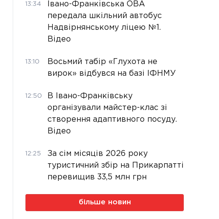
Івано-Франківська ОВА
13:34
передала шкільний автобус
Надвірнянському ліцею №1.
Відео
Восьмий табір «Глухота не
13:10
вирок» відбувся на базі ІФНМУ
В Івано-Франківську
12:50
організували майстер-клас зі
створення адаптивного посуду.
Відео
За сім місяців 2026 року
12:25
туристичний збір на Прикарпатті
перевищив 33,5 млн грн
більше новин