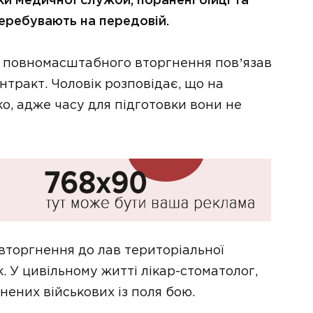
и медичної служби, поранені бійці та
перебувають на передовій.
 повномасштабного вторгнення повʼязав
нтракт. Чоловік розповідає, що на
ко, адже часу для підготовки вони не
торгнення до лав територіальної
. У цивільному житті лікар-стоматолог,
нених військових із поля бою.