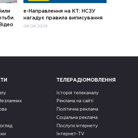
били
е-Направлення на КТ: НСЗУ
отьби
нагадує правила виписування
Відео
06.08.2026
КТИ
ТЕЛЕРАДІОМОВЛЕННЯ
илу
Історія телеканалу
 Незламних
Реклама на сайті
ова
Політична реклама
Соціальна реклама
огляд
Послуги інтернету
ки
Інтернет-TV