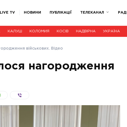
LIVE TV
НОВИНИ
ПУБЛІКАЦІЇ
ТЕЛЕКАНАЛ
РАД
А
КАЛУШ
КОЛОМИЯ
КОСІВ
НАДВІРНА
УКРАЇНА
агородження військових. Відео
улося нагородження