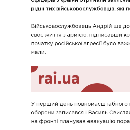
офіцерів України отримали захисник
рідні тих військовослужбовців, які 
Військовослужбовець Андрій ще до
своє життя з армією, підписавши ко
початку російської агресії було важ
мали.
У перший день повномасштабного в
оборони записався і Василь Свистяк
на фронті планував евакуацію пора