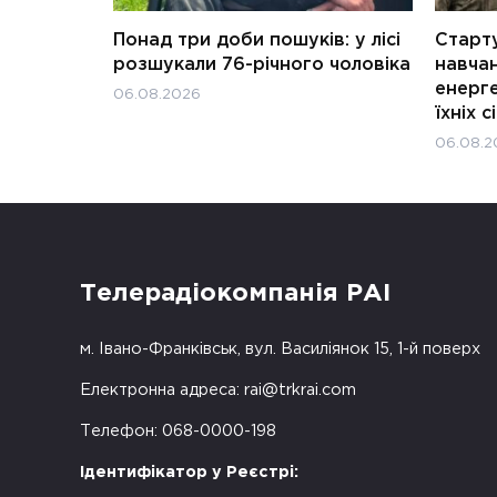
Понад три доби пошуків: у лісі
Старту
розшукали 76-річного чоловіка
навчан
енерге
06.08.2026
їхніх с
06.08.2
Телерадіокомпанія РАІ
м. Івано-Франківськ, вул. Василіянок 15, 1-й поверх
Електронна адреса:
rai@trkrai.com
Телефон: 068-0000-198
Ідентифікатор у Реєстрі: