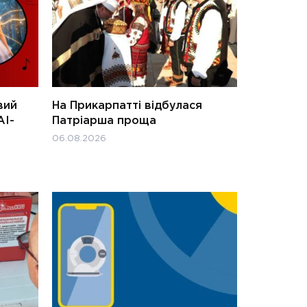
вий
На Прикарпатті відбулася
АІ-
Патріарша проща
06.08.2026