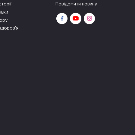
сторії
Повідомити новину
ньки
зору
здоров’я