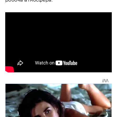
робоча атмосфера.