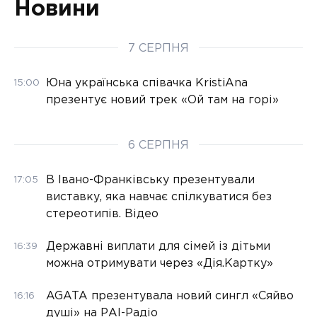
Новини
7 СЕРПНЯ
Юна українська співачка KristiAna
15:00
презентує новий трек «Ой там на горі»
6 СЕРПНЯ
В Івано-Франківську презентували
17:05
виставку, яка навчає спілкуватися без
стереотипів. Відео
Державні виплати для сімей із дітьми
16:39
можна отримувати через «Дія.Картку»
AGATA презентувала новий сингл «Сяйво
16:16
душі» на РАІ-Радіо