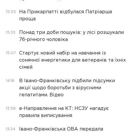
На Прикарпатті відбулася Патріарша
15:55
проща
Понад три доби пошуків: у лісі розшукали
15:33
76-річного чоловіка
Стартує новий набір на навчання із
15:07
сонячної енергетики для ветеранів та їхніх
сімей
В Івано-Франківську підбили підсумки
14:18
акції щодо боротьби з вірусними
гепатитами. Відео
е-Направлення на КТ: НСЗУ нагадує
13:58
правила виписування
Івано-Франківська ОВА передала
13:34