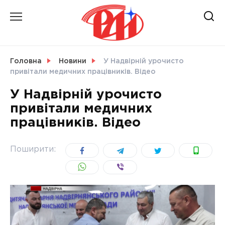
Skip
to
content
НОВИНИ
Головна
Новини
У Надвірній урочисто
привітали медичних працівників. Відео
СВІТ
У Надвірній урочисто
привітали медичних
працівників. Відео
УКРАЇНА
Поширити: