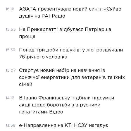
AGATA презентувала новий сингл «Сяйво
16:16
душі» на РАІ-Радіо
На Прикарпатті відбулася Патріарша
15:55
проща
Понад три доби пошуків: у лісі розшукали
15:33
76-річного чоловіка
Стартує новий набір на навчання із
15:07
сонячної енергетики для ветеранів та їхніх
сімей
В Івано-Франківську підбили підсумки
14:18
акції щодо боротьби з вірусними
гепатитами. Відео
е-Направлення на КТ: НСЗУ нагадує
13:58