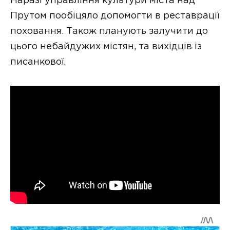
Наразі управління культури міста над
Прутом пообіцяло допомогти в реставрації
поховання. Також планують залучити до
цього небайдужих містян, та вихідців із
писанкової.