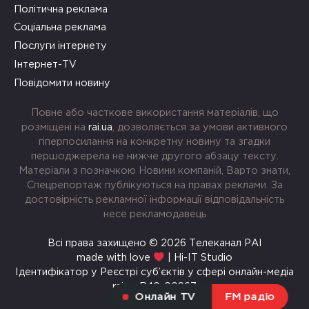
Політична реклама
Соціальна реклама
Послуги інтернету
Інтернет-TV
Повідомити новину
Повне або часткове використання матеріалів, що
розміщені на
rai.ua
, дозволяється за умови активного
гіперпосилання на конкретну новину та згадки
першоджерела не нижче другого абзацу тексту.
Матеріали з позначкою Новини компаній, Варто знати,
Спецрепортаж публікуються на правах реклами. За
достовірність рекламної інформації відповідальність
несе рекламодавець
Всі права захищено © 2026 Телеканал РАІ
made with love
| Hi-IT Studio
Ідентифікатор у Реєстрі суб’єктів у сфері онлайн-медіа
rai.ua R40-00967
Онлайн TV
FM радіо