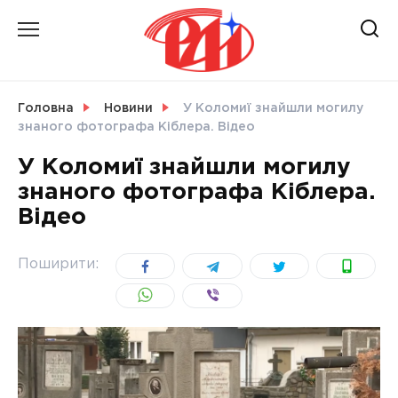
Skip
to
content
НОВИНИ
Головна
Новини
У Коломиї знайшли могилу
знаного фотографа Кіблера. Відео
СВІТ
У Коломиї знайшли могилу
знаного фотографа Кіблера.
Відео
УКРАЇНА
Поширити: