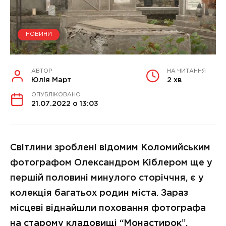
НОВИНИ
АВТОР
НА ЧИТАННЯ
Юлія Март
2 хв
ОПУБЛІКОВАНО
21.07.2022 о 13:03
Світлини зроблені відомим Коломийським
фотографом Олександром Кіблером ще у
першій половині минулого сторіччня, є у
колекція багатьох родин міста. Зараз
місцеві віднайшли поховання фотографа
на старому кладовищі “Монастирок”,