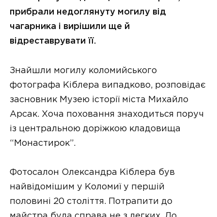
прибрали недоглянуту могилу від
чагарника і вирішили ще й
відреставрувати її.
Знайшли могилу коломийського
фотографа Кіблера випадково, розповідає
засновник Музею історії міста Михайло
Арсак. Хоча поховання знаходиться поруч
із центральною доріжкою кладовища
“Монастирок”.
Фотосалон Олександра Кіблера був
найвідомішим у Коломиї у першій
половині 20 століття. Потрапити до
майстра була справа не з легких. До