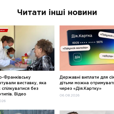
Читати інші новини
о-Франківську
Державні виплати для сім
тували виставку, яка
дітьми можна отримуват
 спілкуватися без
через «Дія.Картку»
типів. Відео
06.08.2026
026