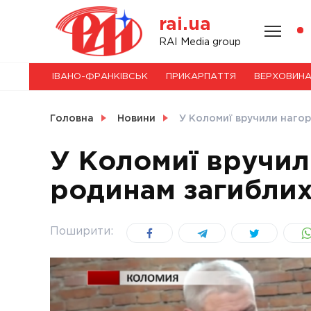
Skip
rai.ua
to
content
НОВИНИ
RAI Media group
ІВАНО-ФРАНКІВСЬК
ПРИКАРПАТТЯ
ВЕРХОВИН
СВІТ
Головна
Новини
У Коломиї вручили нагор
У Коломиї вручил
родинам загиблих
УКРАЇНА
Поширити: