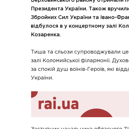
Верховинського району отримали по
Президента України. Також вручил
Збройних Сил України та Івано-Фра
відбулося в у концертному залі Ко
Козаренка.
Тиша та сльози супроводжували це
залі Коломийської філармонії. Дух
за спокій душ воїнів-Героїв, які від
України.