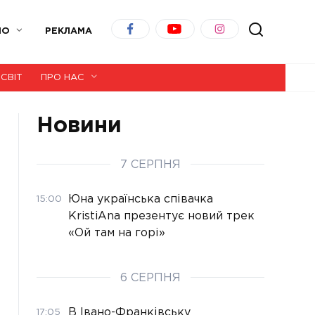
ІО
РЕКЛАМА
СВІТ
ПРО НАС
Новини
7 СЕРПНЯ
Юна українська співачка
15:00
KristiAna презентує новий трек
«Ой там на горі»
6 СЕРПНЯ
В Івано-Франківську
17:05