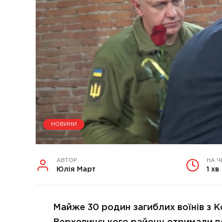
НОВИНИ
АВТОР
НА Ч
Юлія Март
1 хв
Майже 30 родин загиблих воїнів з К