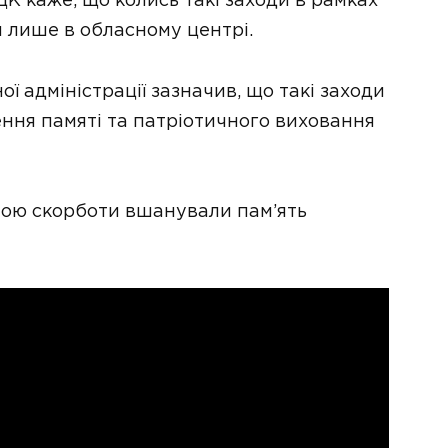
К каже, що колись такі заходи в рамках
я лише в обласному центрі.
ї адміністрації зазначив, що такі заходи
ення памяті та патріотичного виховання
ною скорботи вшанували пам’ять