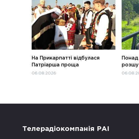
На Прикарпатті відбулася
Понад 
Патріарша проща
розшук
06.08.2026
06.08.2
Телерадіокомпанія РАІ