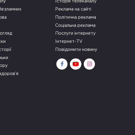
илу
Історія телеканалу
 Незламних
Реклама на сайті
ова
Політична реклама
Соціальна реклама
огляд
Послуги інтернету
ки
Інтернет-TV
сторії
Повідомити новину
ньки
зору
здоров’я