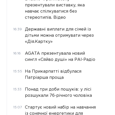
презентували виставку, яка
навчає спілкуватися без
стереотипів. Відео
Державні виплати для сімей із
16:39
дітьми можна отримувати через
«Дія.Картку»
AGATA презентувала новий
16:16
сингл «Сяйво душі» на РАІ-Радіо
На Прикарпатті відбулася
15:55
Патріарша проща
Понад три доби пошуків: у лісі
15:33
розшукали 76-річного чоловіка
Стартує новий набір на навчання
15:07
із сонячної енергетики для