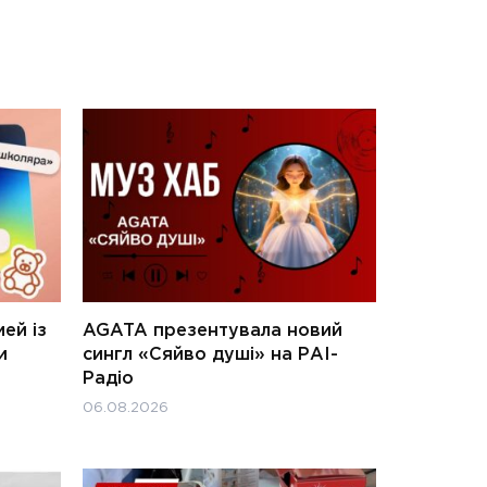
ей із
AGATA презентувала новий
и
сингл «Сяйво душі» на РАІ-
Радіо
06.08.2026