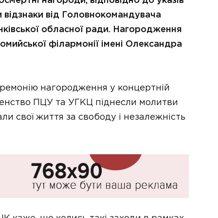
смертні нагороди, відповідно до указів
и відзнаки від Головнокомандувача
нківської обласної ради. Нагородження
ломийської філармонії імені Олександра
ремонію нагородження у концертній
овенство ПЦУ та УГКЦ піднесли молитви
дали свої життя за свободу і незалежність