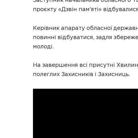
Заступник начальника обласного ТЦ
проєкту «Дзвін пам’яті» відбувалис
Керівник апарату обласної державно
повинні відбуватися, задля збереж
молоді.
На завершення всі присутні Хвили
полеглих Захисників і Захисниць.