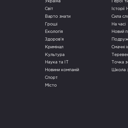
Україна
Герої т
Світ
Історії
Варто знати
Сила сл
Гроші
На часі
Екологія
Новий п
Здоров’я
Подруж
Кримінал
Смачні і
Культура
Тереве
Наука та ІТ
Точка 
Новини компаній
Школа 
Спорт
Місто