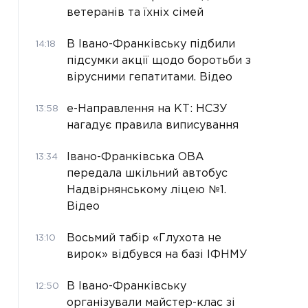
ветеранів та їхніх сімей
В Івано-Франківську підбили
14:18
підсумки акції щодо боротьби з
вірусними гепатитами. Відео
е-Направлення на КТ: НСЗУ
13:58
нагадує правила виписування
Івано-Франківська ОВА
13:34
передала шкільний автобус
Надвірнянському ліцею №1.
Відео
Восьмий табір «Глухота не
13:10
вирок» відбувся на базі ІФНМУ
В Івано-Франківську
12:50
організували майстер-клас зі