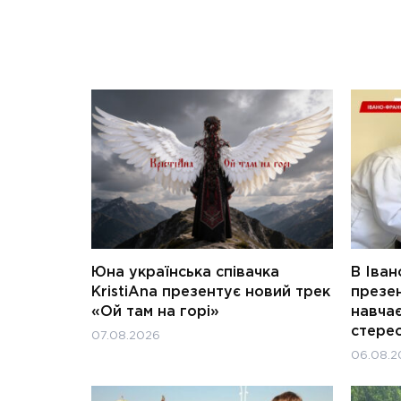
Юна українська співачка
В Іван
KristiAna презентує новий трек
презен
«Ой там на горі»
навчає
стерео
07.08.2026
06.08.2