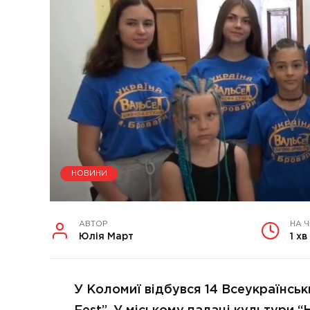
НОВИНИ
АВТОР
НА 
Юлія Март
1 хв
У Коломиї відбувся 14 Всеукраїнсь