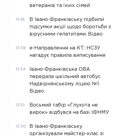
ветеранів та їхніх сімей
В Івано-Франківську підбили
14:18
підсумки акції щодо боротьби з
вірусними гепатитами. Відео
е-Направлення на КТ: НСЗУ
13:58
нагадує правила виписування
Івано-Франківська ОВА
13:34
передала шкільний автобус
Надвірнянському ліцею №1.
Відео
Восьмий табір «Глухота не
13:10
вирок» відбувся на базі ІФНМУ
В Івано-Франківську
12:50
організували майстер-клас зі