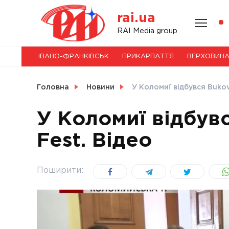
Skip
rai.ua
to
content
НОВИНИ
RAI Media group
ІВАНО-ФРАНКІВСЬК
ПРИКАРПАТТЯ
ВЕРХОВИН
СВІТ
Головна
Новини
У Коломиї відбувся Bukov
У Коломиї відбув
Fest. Відео
УКРАЇНА
Поширити: