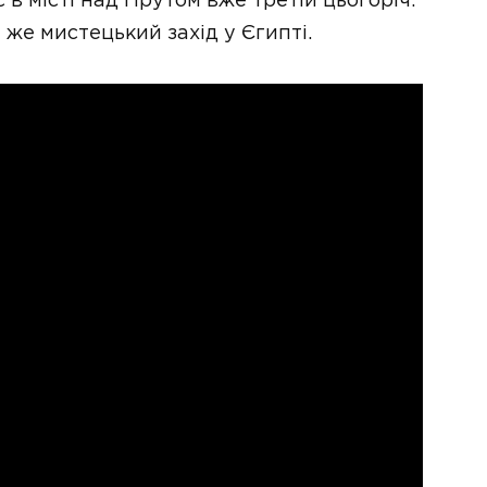
 в місті над Прутом вже третій цьогоріч.
 же мистецький захід у Єгипті.