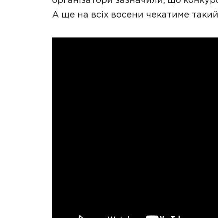
організатори зазначили, що конкурс
А ще на всіх восени чекатиме такий