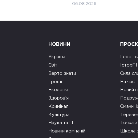
06.08.2026
НОВИНИ
ПРОЄ
Україна
Герої т
Світ
Історії
Варто знати
Сила сл
Гроші
На часі
Екологія
Новий п
Здоров’я
Подруж
Кримінал
Смачні і
Культура
Тереве
Наука та ІТ
Точка 
Новини компаній
Школа 