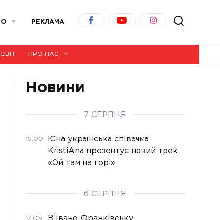
ІО
РЕКЛАМА
СВІТ
ПРО НАС
Новини
7 СЕРПНЯ
Юна українська співачка
15:00
KristiAna презентує новий трек
«Ой там на горі»
6 СЕРПНЯ
В Івано-Франківську
17:05