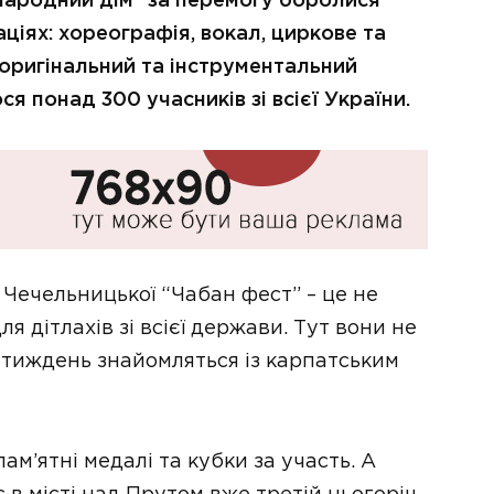
“Народний дім” за перемогу боролися
аціях: хореографія, вокал, циркове та
 оригінальний та інструментальний
я понад 300 учасників зі всієї України.
 Чечельницької “Чабан фест” – це не
я дітлахів зі всієї держави. Тут вони не
 тиждень знайомляться із карпатським
м’ятні медалі та кубки за участь. А