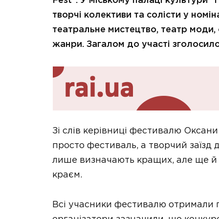
Fest”. У міському палаці культури 
творчі колективи та солісти у номін
театральне мистецтво, театр моди,
жанри. Загалом до участі зголосилос
Зі слів керівниці фестивалю Оксани
просто фестиваль, а творчий заїзд дл
лише визначають кращих, але ще й
краєм.
Всі учасники фестивалю отримали па