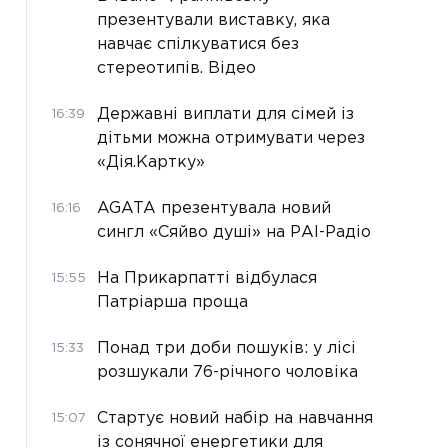
презентували виставку, яка
навчає спілкуватися без
стереотипів. Відео
Державні виплати для сімей із
16:39
дітьми можна отримувати через
«Дія.Картку»
AGATA презентувала новий
16:16
сингл «Сяйво душі» на РАІ-Радіо
На Прикарпатті відбулася
15:55
Патріарша проща
Понад три доби пошуків: у лісі
15:33
розшукали 76-річного чоловіка
Стартує новий набір на навчання
15:07
із сонячної енергетики для