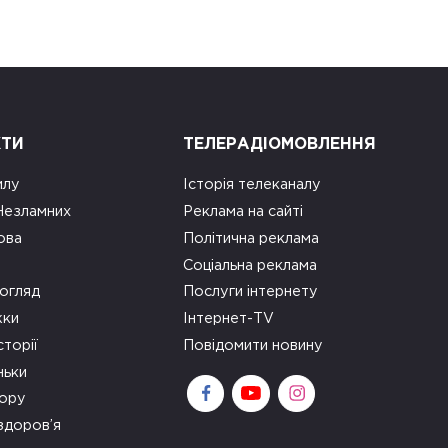
КТИ
ТЕЛЕРАДІОМОВЛЕННЯ
илу
Історія телеканалу
 Незламних
Реклама на сайті
ова
Політична реклама
Соціальна реклама
огляд
Послуги інтернету
ки
Інтернет-TV
сторії
Повідомити новину
ньки
зору
здоров’я