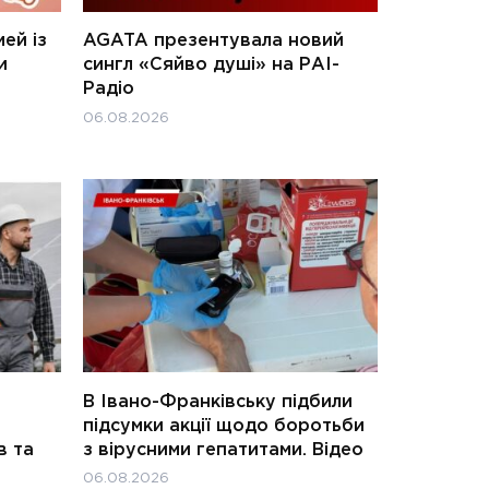
ей із
AGATA презентувала новий
и
сингл «Сяйво душі» на РАІ-
Радіо
06.08.2026
В Івано-Франківську підбили
підсумки акції щодо боротьби
в та
з вірусними гепатитами. Відео
06.08.2026