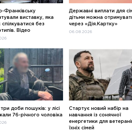
о-Франківську
Державні виплати для сім
тували виставку, яка
дітьми можна отримуват
 спілкуватися без
через «Дія.Картку»
типів. Відео
06.08.2026
026
три доби пошуків: у лісі
Стартує новий набір на
али 76-річного чоловіка
навчання із сонячної
енергетики для ветерані
026
їхніх сімей