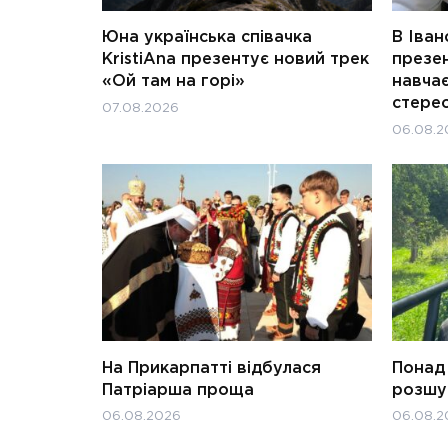
Юна українська співачка
В Іван
KristiAna презентує новий трек
презен
«Ой там на горі»
навчає
стерео
07.08.2026
06.08.2
На Прикарпатті відбулася
Понад 
Патріарша проща
розшук
06.08.2026
06.08.2