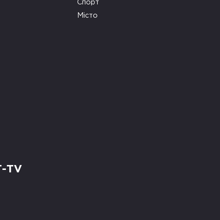
Спорт
Місто
Т-TV