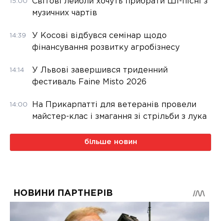
Світові лейбли хочуть прибрати ШІ-пісні з
15:00
музичних чартів
У Косові відбувся семінар щодо
14:39
фінансування розвитку агробізнесу
У Львові завершився триденний
14:14
фестиваль Faine Misto 2026
На Прикарпатті для ветеранів провели
14:00
майстер-клас і змагання зі стрільби з лука
більше новин