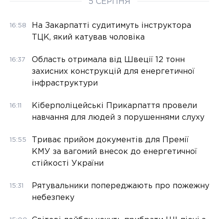
5 СЕРПНЯ
На Закарпатті судитимуть інструктора
16:58
ТЦК, який катував чоловіка
Область отримала від Швеції 12 тонн
16:37
захисних конструкцій для енергетичної
інфраструктури
Кіберполіцейські Прикарпаття провели
16:11
навчання для людей з порушеннями слуху
Триває прийом документів для Премії
15:55
КМУ за вагомий внесок до енергетичної
стійкості України
Рятувальники попереджають про пожежну
15:31
небезпеку