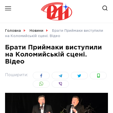
Skip
to
content
НОВИНИ
Головна
Новини
Брати Приймаки виступили
на Коломийській сцені. Відео
СВІТ
Брати Приймаки виступили
на Коломийській сцені.
Відео
УКРАЇНА
Поширити: