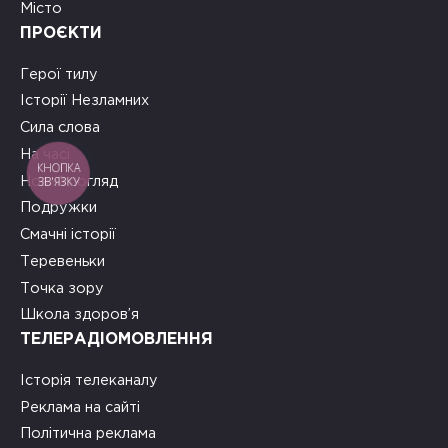
Місто
ПРОЄКТИ
Герої тилу
Історії Незламних
Сила слова
На часі
КНОПКА
ЗВ'ЯЗКУ
Новий погляд
Подружки
Смачні історії
Теревеньки
Точка зору
Школа здоров’я
ТЕЛЕРАДІОМОВЛЕННЯ
Історія телеканалу
Реклама на сайті
Політична реклама