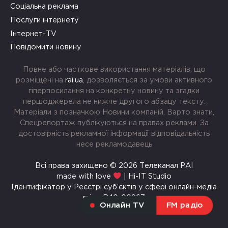
Соціальна реклама
Послуги інтернету
Інтернет-TV
Повідомити новину
Повне або часткове використання матеріалів, що
розміщені на
rai.ua
, дозволяється за умови активного
гіперпосилання на конкретну новину та згадки
першоджерела не нижче другого абзацу тексту.
Матеріали з позначкою Новини компаній, Варто знати,
Спецрепортаж публікуються на правах реклами. За
достовірність рекламної інформації відповідальність
несе рекламодавець
Всі права захищено © 2026 Телеканал РАІ
made with love
| Hi-IT Studio
Ідентифікатор у Реєстрі суб’єктів у сфері онлайн-медіа
rai.ua R40-00967
Онлайн TV
FM радіо