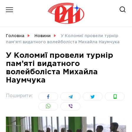
Skip
to
content
НОВИНИ
Головна
Новини
У Коломиї провели турнір
пам’яті видатного волейболіста Михайла Наумчука
СВІТ
У Коломиї провели турнір
пам’яті видатного
волейболіста Михайла
Наумчука
УКРАЇНА
Поширити: