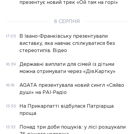
презентує новий трек «Ой там на горі»
6 СЕРПНЯ
В Івано-Франківську презентували
17:05
виставку, яка навчає спілкуватися без
стереотипів. Відео
Державні виплати для сімей із дітьми
16:39
можна отримувати через «Дія.Картку»
AGATA презентувала новий сингл «Сяйво
16:16
душі» на РАІ-Радіо
На Прикарпатті відбулася Патріарша
15:55
проща
Понад три доби пошуків: у лісі розшукали
15:33