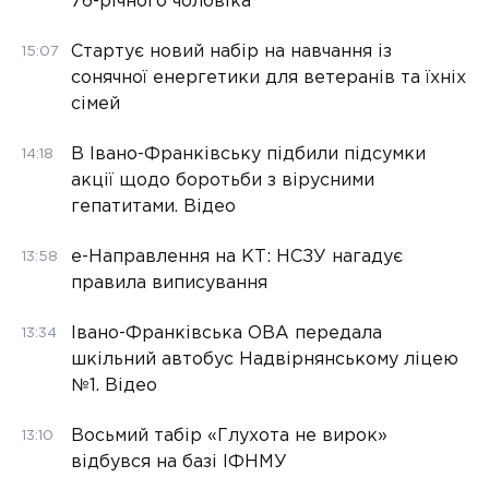
76-річного чоловіка
Стартує новий набір на навчання із
15:07
сонячної енергетики для ветеранів та їхніх
сімей
В Івано-Франківську підбили підсумки
14:18
акції щодо боротьби з вірусними
гепатитами. Відео
е-Направлення на КТ: НСЗУ нагадує
13:58
правила виписування
Івано-Франківська ОВА передала
13:34
шкільний автобус Надвірнянському ліцею
№1. Відео
Восьмий табір «Глухота не вирок»
13:10
відбувся на базі ІФНМУ