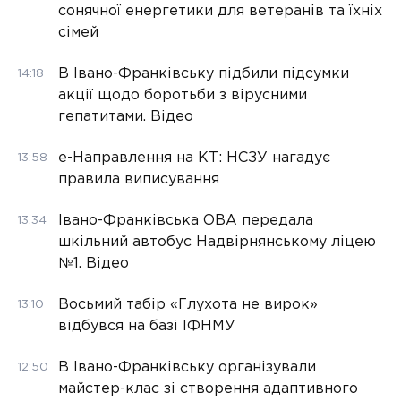
сонячної енергетики для ветеранів та їхніх
сімей
В Івано-Франківську підбили підсумки
14:18
акції щодо боротьби з вірусними
гепатитами. Відео
е-Направлення на КТ: НСЗУ нагадує
13:58
правила виписування
Івано-Франківська ОВА передала
13:34
шкільний автобус Надвірнянському ліцею
№1. Відео
Восьмий табір «Глухота не вирок»
13:10
відбувся на базі ІФНМУ
В Івано-Франківську організували
12:50
майстер-клас зі створення адаптивного