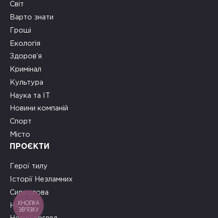
Світ
Варто знати
Гроші
Екологія
Здоров’я
Кримінал
Культура
Наука та ІТ
Новини компаній
Спорт
Місто
ПРОЄКТИ
Герої тилу
Історії Незламних
Сила слова
КНОПКА
На часі
ЗВ'ЯЗКУ