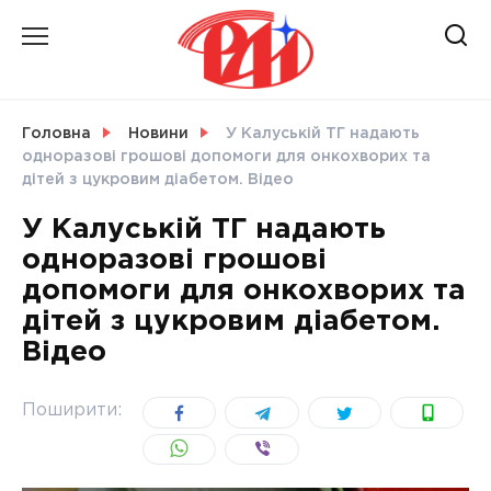
Skip
to
content
НОВИНИ
Головна
Новини
У Калуській ТГ надають
одноразові грошові допомоги для онкохворих та
СВІТ
дітей з цукровим діабетом. Відео
У Калуській ТГ надають
одноразові грошові
допомоги для онкохворих та
УКРАЇНА
дітей з цукровим діабетом.
Відео
Поширити: