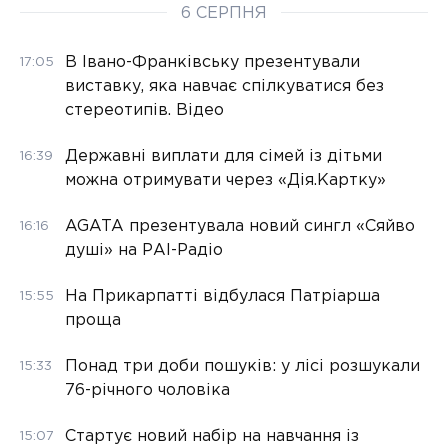
6 СЕРПНЯ
В Івано-Франківську презентували
17:05
виставку, яка навчає спілкуватися без
стереотипів. Відео
Державні виплати для сімей із дітьми
16:39
можна отримувати через «Дія.Картку»
AGATA презентувала новий сингл «Сяйво
16:16
душі» на РАІ-Радіо
На Прикарпатті відбулася Патріарша
15:55
проща
Понад три доби пошуків: у лісі розшукали
15:33
76-річного чоловіка
Стартує новий набір на навчання із
15:07