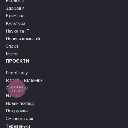
Екологія
Здоров’я
Кримінал
Культура
Наука та ІТ
Новини компаній
Спорт
Місто
ПРОЄКТИ
Герої тилу
Історії Незламних
КНОПКА
Сила слова
ЗВ'ЯЗКУ
На часі
Новий погляд
Подружки
Смачні історії
Теревеньки