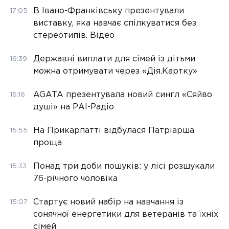
В Івано-Франківську презентували
17:05
виставку, яка навчає спілкуватися без
стереотипів. Відео
Державні виплати для сімей із дітьми
16:39
можна отримувати через «Дія.Картку»
AGATA презентувала новий сингл «Сяйво
16:16
душі» на РАІ-Радіо
На Прикарпатті відбулася Патріарша
15:55
проща
Понад три доби пошуків: у лісі розшукали
15:33
76-річного чоловіка
Стартує новий набір на навчання із
15:07
сонячної енергетики для ветеранів та їхніх
сімей