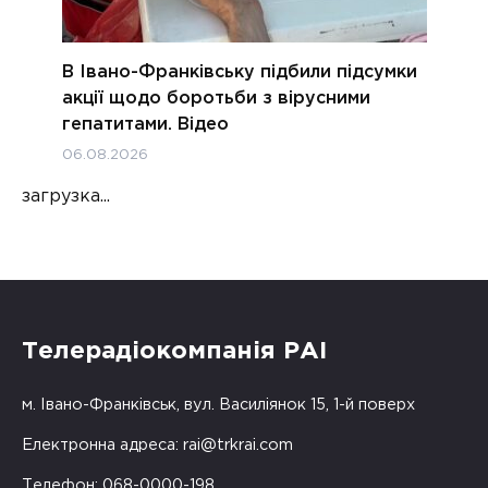
В Івано-Франківську підбили підсумки
акції щодо боротьби з вірусними
гепатитами. Відео
06.08.2026
загрузка...
Телерадіокомпанія РАІ
м. Івано-Франківськ, вул. Василіянок 15, 1-й поверх
Електронна адреса:
rai@trkrai.com
Телефон: 068-0000-198