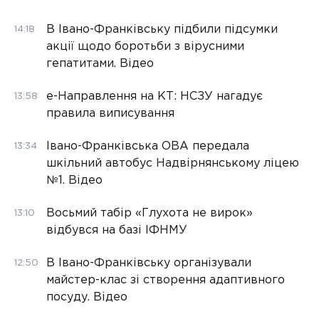
В Івано-Франківську підбили підсумки
14:18
акції щодо боротьби з вірусними
гепатитами. Відео
е-Направлення на КТ: НСЗУ нагадує
13:58
правила виписування
Івано-Франківська ОВА передала
13:34
шкільний автобус Надвірнянському ліцею
№1. Відео
Восьмий табір «Глухота не вирок»
13:10
відбувся на базі ІФНМУ
В Івано-Франківську організували
12:50
майстер-клас зі створення адаптивного
посуду. Відео