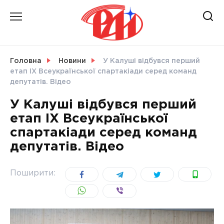
Skip
to
content
НОВИНИ
Головна
Новини
У Калуші відбувся перший
етап ІХ Всеукраїнської спартакіади серед команд
СВІТ
депутатів. Відео
У Калуші відбувся перший
етап ІХ Всеукраїнської
спартакіади серед команд
УКРАЇНА
депутатів. Відео
Поширити: