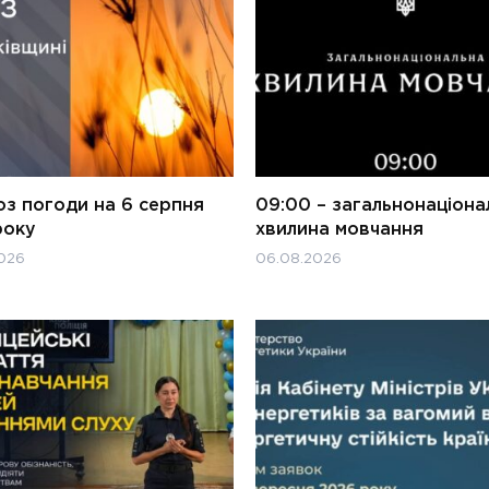
оз погоди на 6 серпня
09:00 – загальнонаціона
року
хвилина мовчання
026
06.08.2026