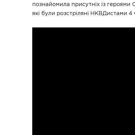
познайомила присутніх із героями О
які були розстріляні НКВДистами 4 