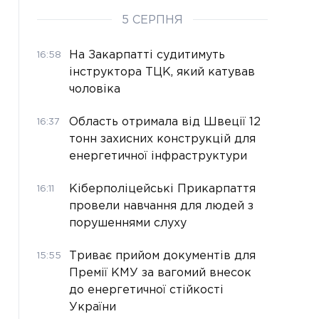
5 СЕРПНЯ
На Закарпатті судитимуть
16:58
інструктора ТЦК, який катував
чоловіка
Область отримала від Швеції 12
16:37
тонн захисних конструкцій для
енергетичної інфраструктури
Кіберполіцейські Прикарпаття
16:11
провели навчання для людей з
порушеннями слуху
Триває прийом документів для
15:55
Премії КМУ за вагомий внесок
до енергетичної стійкості
України