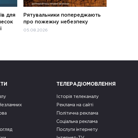
ів для
Рятувальники попереджають
несок
про пожежну небезпеку
і
05.08.2026
КТИ
ТЕЛЕРАДІОМОВЛЕННЯ
илу
Історія телеканалу
 Незламних
Реклама на сайті
ова
Політична реклама
Соціальна реклама
огляд
Послуги інтернету
ки
Інтернет-TV