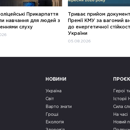
оліцейські Прикарпаття
Триває прийом документ
ли навчання для людей з
Премії КМУ за вагомий в
еннями слуху
до енергетичної стійкост
України
026
05.08.2026
НОВИНИ
ПРОЄ
Україна
Герої т
Світ
Історії
Варто знати
Сила сл
Гроші
На часі
Екологія
Новий п
Здоров’я
Подруж