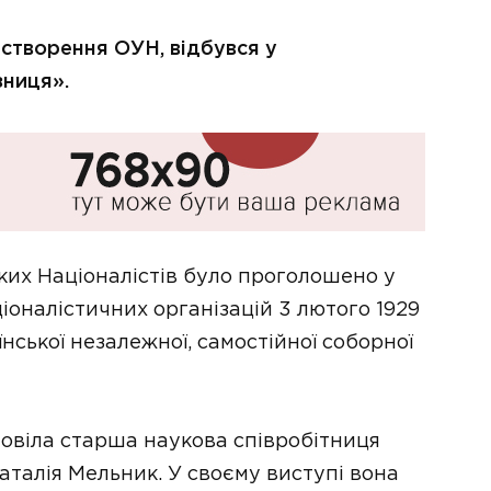
 створення ОУН, відбувся у
зниця».
ких Націоналістів було проголошено у
ціоналістичних організацій 3 лютого 1929
їнської незалежної, самостійної соборної
повіла старша наукова співробітниця
аталія Мельник. У своєму виступі вона