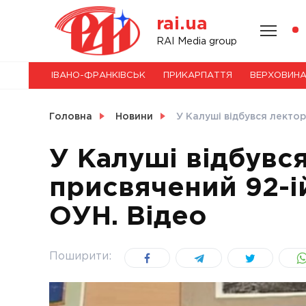
Skip
rai.ua
to
content
НОВИНИ
RAI Media group
ІВАНО-ФРАНКІВСЬК
ПРИКАРПАТТЯ
ВЕРХОВИН
СВІТ
Головна
Новини
У Калуші відбувся лектор
У Калуші відбувся
присвячений 92-і
УКРАЇНА
ОУН. Відео
Поширити: