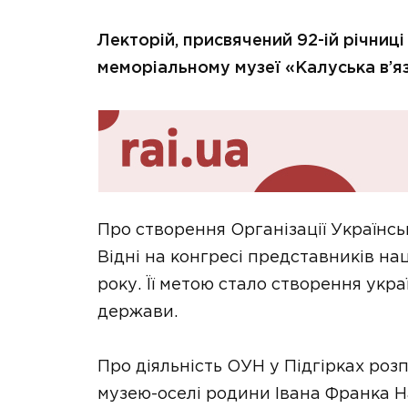
Лекторій, присвячений 92-ій річниці
меморіальному музеї «Калуська в’я
Про створення Організації Українсь
Відні на конгресі представників на
року. Її метою стало створення укра
держави.
Про діяльність ОУН у Підгірках роз
музею-оселі родини Івана Франка Н