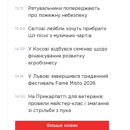
Рятувальники попереджають
15:31
про пожежну небезпеку
Світові лейбли хочуть прибрати
15:00
ШІ-пісні з музичних чартів
У Косові відбувся семінар щодо
14:39
фінансування розвитку
агробізнесу
У Львові завершився триденний
14:14
фестиваль Faine Misto 2026
На Прикарпатті для ветеранів
14:00
провели майстер-клас і змагання
зі стрільби з лука
більше новин