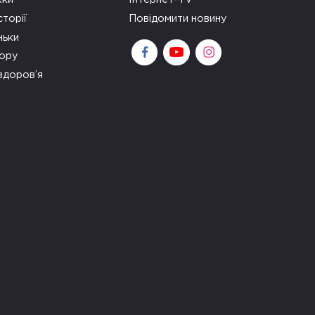
сторії
Повідомити новину
ньки
зору
здоров’я