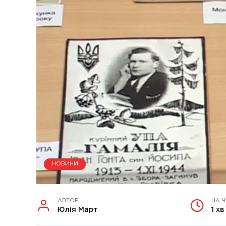
НОВИНИ
АВТОР
НА 
Юлія Март
1 хв