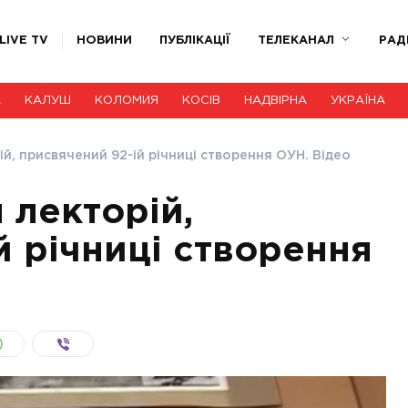
LIVE TV
НОВИНИ
ПУБЛІКАЦІЇ
ТЕЛЕКАНАЛ
РАД
А
КАЛУШ
КОЛОМИЯ
КОСІВ
НАДВІРНА
УКРАЇНА
ій, присвячений 92-ій річниці створення ОУН. Відео
 лекторій,
й річниці створення