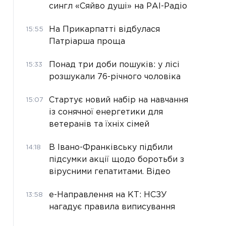
сингл «Сяйво душі» на РАІ-Радіо
На Прикарпатті відбулася
15:55
Патріарша проща
Понад три доби пошуків: у лісі
15:33
розшукали 76-річного чоловіка
Стартує новий набір на навчання
15:07
із сонячної енергетики для
ветеранів та їхніх сімей
В Івано-Франківську підбили
14:18
підсумки акції щодо боротьби з
вірусними гепатитами. Відео
е-Направлення на КТ: НСЗУ
13:58
нагадує правила виписування