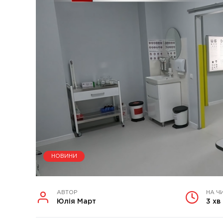
НОВИНИ
АВТОР
НА Ч
Юлія Март
3 хв