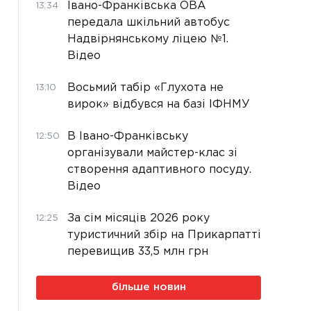
Івано-Франківська ОВА
13:34
передала шкільний автобус
Надвірнянському ліцею №1.
Відео
Восьмий табір «Глухота не
13:10
вирок» відбувся на базі ІФНМУ
В Івано-Франківську
12:50
організували майстер-клас зі
створення адаптивного посуду.
Відео
За сім місяців 2026 року
12:25
туристичний збір на Прикарпатті
перевищив 33,5 млн грн
більше новин