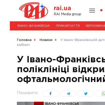
Skip
rai.ua
to
content
НОВИНИ
RAI Media group
ІВАНО-ФРАНКІВСЬК
ПРИКАРПАТТЯ
ВЕРХОВИН
СВІТ
Головна
Новини
У Івано-Франківській дит
кабінет
У Івано-Франківсь
УКРАЇНА
поліклініці відкр
офтальмологічний
Поширити: