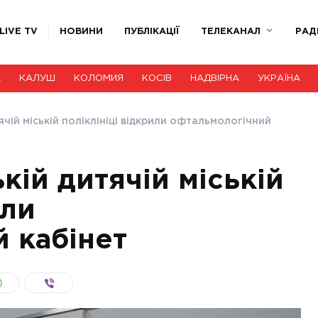
LIVE TV
НОВИНИ
ПУБЛІКАЦІЇ
ТЕЛЕКАНАЛ
РАД
А
КАЛУШ
КОЛОМИЯ
КОСІВ
НАДВІРНА
УКРАЇНА
ячій міській поліклініці відкрили офтальмологічний
кій дитячій міській
или
 кабінет