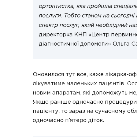
ортоптистка, яка пройшла спеціаль
послуги. Тобто станом на сьогодні 
спектр послуг, який необхідний н
директорка КНП «Центр первинної
діагностичної допомоги» Ольга С
Оновилося тут все, каже лікарка-офт
лікуватиме маленьких пацєнтів. Ос
новим апаратам, які допоможуть мед
Якщо раніше одночасно процедури
пацієнту, то зараз на сучасному о
одночасно п’ятеро діток.