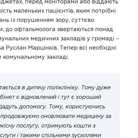
ґаджетах, перед моніторами або віддають
ість маленьких пацієнтів, яким потрібні
ань із порушенням зору, суттєво
ки, до офтальмолога звертаються понад
омунальних медичних закладів у громаді –
а Руслан Марцінків. Тепер всі необхідні
 комунальному закладі.
тається в дитячу поліклініку. Тому дуже
інет є відновлений і тут є хороший
нададуть допомогу. Тому, користуючись
алі продовжуємо оновлювати медицину за
кісну послугу, отримують кошти з
слуги і такими спільними зусиллями