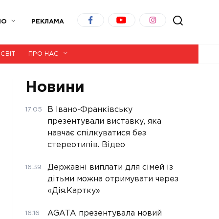
ІО
РЕКЛАМА
СВІТ
ПРО НАС
Новини
В Івано-Франківську
17:05
презентували виставку, яка
навчає спілкуватися без
стереотипів. Відео
Державні виплати для сімей із
16:39
дітьми можна отримувати через
«Дія.Картку»
AGATA презентувала новий
16:16