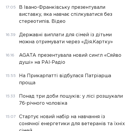
В Івано-Франківську презентували
17:05
виставку, яка навчає спілкуватися без
стереотипів. Відео
Державні виплати для сімей із дітьми
16:39
можна отримувати через «Дія.Картку»
AGATA презентувала новий сингл «Сяйво
16:16
душі» на РАІ-Радіо
На Прикарпатті відбулася Патріарша
15:55
проща
Понад три доби пошуків: у лісі розшукали
15:33
76-річного чоловіка
Стартує новий набір на навчання із
15:07
сонячної енергетики для ветеранів та їхніх
сімей