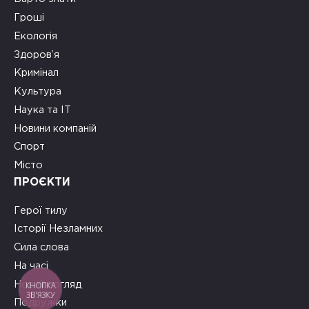
Гроші
Екологія
Здоров’я
Кримінал
Культура
Наука та ІТ
Новини компаній
Спорт
Місто
ПРОЄКТИ
Герої тилу
Історії Незламних
Сила слова
На часі
Новий погляд
КНОПКА
ЗВ'ЯЗКУ
Подружки