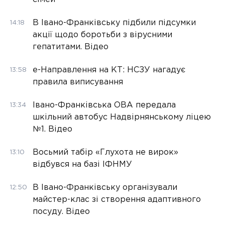
В Івано-Франківську підбили підсумки
14:18
акції щодо боротьби з вірусними
гепатитами. Відео
е-Направлення на КТ: НСЗУ нагадує
13:58
правила виписування
Івано-Франківська ОВА передала
13:34
шкільний автобус Надвірнянському ліцею
№1. Відео
Восьмий табір «Глухота не вирок»
13:10
відбувся на базі ІФНМУ
В Івано-Франківську організували
12:50
майстер-клас зі створення адаптивного
посуду. Відео