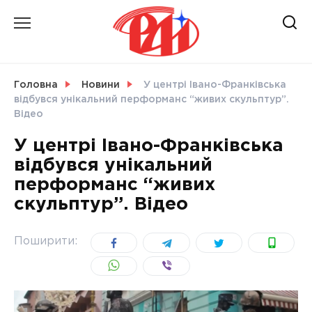
Skip
to
content
НОВИНИ
Головна
Новини
У центрі Івано-Франківська
відбувся унікальний перформанс “живих скульптур”.
СВІТ
Відео
У центрі Івано-Франківська
відбувся унікальний
перформанс “живих
УКРАЇНА
скульптур”. Відео
Поширити: