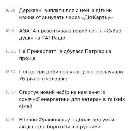
Державні виплати для сімей із дітьми
16:39
можна отримувати через «Дія.Картку»
AGATA презентувала новий сингл «Сяйво
16:16
душі» на РАІ-Радіо
На Прикарпатті відбулася Патріарша
15:55
проща
Понад три доби пошуків: у лісі розшукали
15:33
76-річного чоловіка
Стартує новий набір на навчання із
15:07
сонячної енергетики для ветеранів та їхніх
сімей
В Івано-Франківську підбили підсумки
14:18
акції щодо боротьби з вірусними