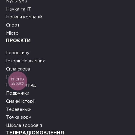
Культура
Наука та ІТ
Новини компаній
Спорт
Місто
ПРОЄКТИ
Герої тилу
Історії Незламних
Сила слова
На часі
КНОПКА
ЗВ'ЯЗКУ
Новий погляд
Подружки
Смачні історії
Теревеньки
Точка зору
Школа здоров’я
ТЕЛЕРАДІОМОВЛЕННЯ