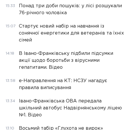
Понад три доби пошуків: у лісі розшукали
15:33
76-річного чоловіка
Стартує новий набір на навчання із
15:07
сонячної енергетики для ветеранів та їхніх
сімей
В Івано-Франківську підбили підсумки
14:18
акції щодо боротьби з вірусними
гепатитами. Відео
е-Направлення на КТ: НСЗУ нагадує
13:58
правила виписування
Івано-Франківська ОВА передала
13:34
шкільний автобус Надвірнянському ліцею
№1. Відео
Восьмий табір «Глухота не вирок»
13:10