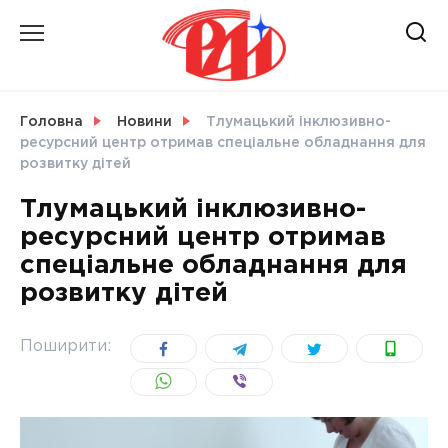
Skip
to
content
НОВИНИ
Головна
Новини
Тлумацький інклюзивно-
ресурсний центр отримав спеціальне обладнання для
СВІТ
розвитку дітей
Тлумацький інклюзивно-
ресурсний центр отримав
спеціальне обладнання для
УКРАЇНА
розвитку дітей
Поширити: