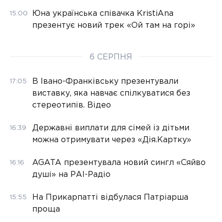
Юна українська співачка KristiAna
15:00
презентує новий трек «Ой там на горі»
6 СЕРПНЯ
В Івано-Франківську презентували
17:05
виставку, яка навчає спілкуватися без
стереотипів. Відео
Державні виплати для сімей із дітьми
16:39
можна отримувати через «Дія.Картку»
AGATA презентувала новий сингл «Сяйво
16:16
душі» на РАІ-Радіо
На Прикарпатті відбулася Патріарша
15:55
проща