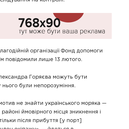
лагодійній організації Фонд допомоги
їм повідомили лише 13 лютого.
лександра Горяєва можуть бути
у нього були непорозуміння.
 мотив не знайти українського моряка —
 районі ймовірного місця зникнення і
тільки після прибуття [у порт]