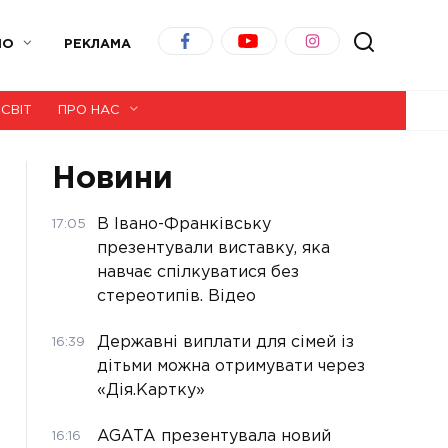
ІО
РЕКЛАМА
СВІТ
ПРО НАС
Новини
В Івано-Франківську
17:05
презентували виставку, яка
навчає спілкуватися без
стереотипів. Відео
Державні виплати для сімей із
16:39
дітьми можна отримувати через
«Дія.Картку»
AGATA презентувала новий
16:16