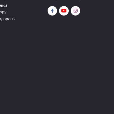
ньки
зору
здоров’я