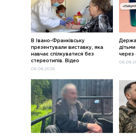
В Івано-Франківську
Держав
презентували виставку, яка
дітьм
навчає спілкуватися без
через 
стереотипів. Відео
06.08.2
06.08.2026