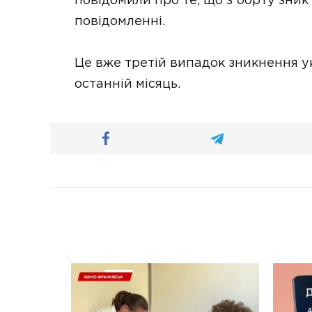
повідомили про те, що з борту зник
повідомленні.
Це вже третій випадок зникнення ук
останній місяць.