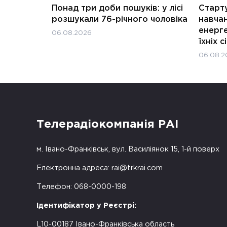
Понад три доби пошуків: у лісі
Старту
розшукали 76-річного чоловіка
навчан
енерге
06.08.2026
їхніх с
06.08.2
Телерадіокомпанія РАІ
м. Івано-Франківськ, вул. Василіянок 15, 1-й поверх
Електронна адреса:
rai@trkrai.com
Телефон: 068-0000-198
Ідентифікатор у Реєстрі:
L10-00187 Івано-Франківська область