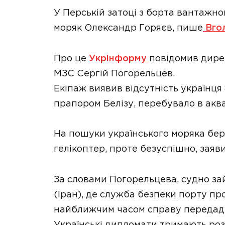
У Перській затоці з борта вантажно
моряк Олександр Горяєв, пише
Вгол
Про це
Укрінформу
повідомив дире
МЗС Сергій Погорельцев.
Екіпаж виявив відсутність українця 
прапором Белізу, перебувало в аква
На пошуки українського моряка бер
гелікоптер, проте безуспішно, заяв
За словами Погорельцева, судно за
(Іран), де служба безпеки порту пр
найближчим часом справу передаду
Українські дипломати тримають роз