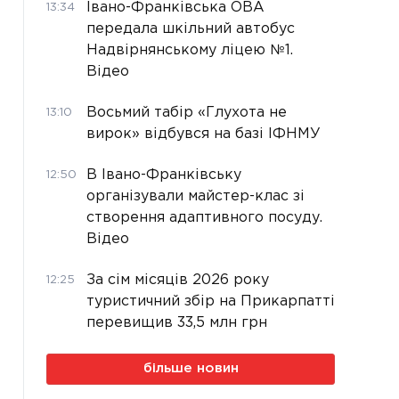
Івано-Франківська ОВА
13:34
передала шкільний автобус
Надвірнянському ліцею №1.
Відео
Восьмий табір «Глухота не
13:10
вирок» відбувся на базі ІФНМУ
В Івано-Франківську
12:50
організували майстер-клас зі
створення адаптивного посуду.
Відео
За сім місяців 2026 року
12:25
туристичний збір на Прикарпатті
перевищив 33,5 млн грн
більше новин