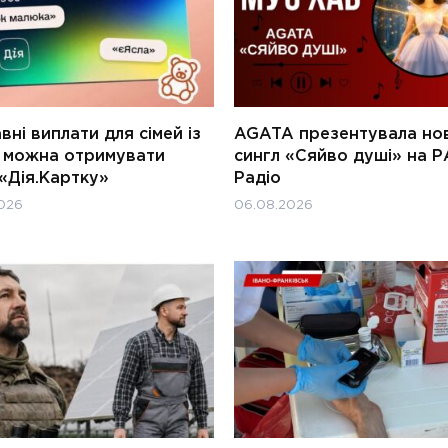
ні виплати для сімей із
AGATA презентувала но
и можна отримувати
сингл «Сяйво душі» на Р
«Дія.Картку»
Радіо
026
06.08.2026