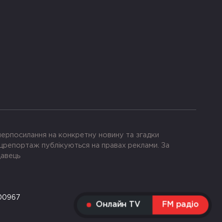
іперпосилання на конкретну новину та згадки
црепортаж публікуються на правах реклами. За
давець
-00967
Онлайн TV
FM радіо