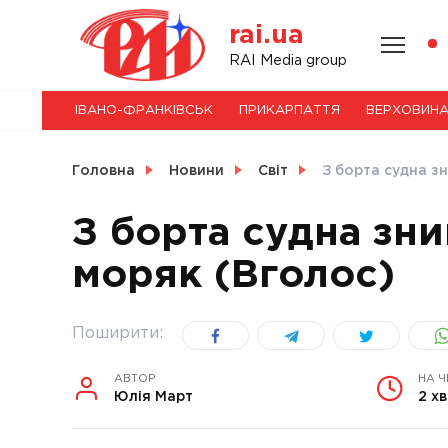
Skip
rai.ua
to
content
НОВИНИ
RAI Media group
ІВАНО-ФРАНКІВСЬК
ПРИКАРПАТТЯ
ВЕРХОВИН
СВІТ
Головна
Новини
Світ
З борта судна з
З борта судна зни
моряк (Вголос)
УКРАЇНА
Поширити:
АВТОР
НА 
Юлія Март
2 хв