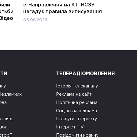
били
е-Направлення на КТ: НСЗУ
отьби
нагадує правила виписування
Відео
06.08.2026
КТИ
ТЕЛЕРАДІОМОВЛЕННЯ
илу
Історія телеканалу
 Незламних
Реклама на сайті
ова
Політична реклама
Соціальна реклама
огляд
Послуги інтернету
ки
Інтернет-TV
сторії
Повідомити новину