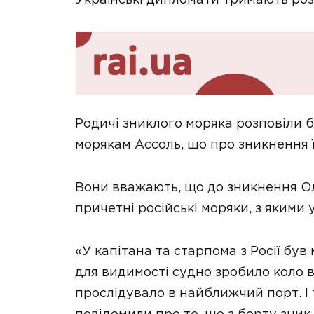
Родичі зниклого моряка розповіли б
морякам Ассоль, що про зникнення 
Вони вважають, що до зникнення О
причетні російські моряки, з якими 
«У капітана та старпома з Росії був
для видимості судно зробило коло в
прослідувало в найближчий порт. І 