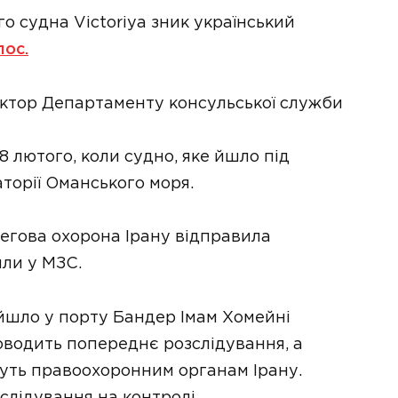
го судна Victoriya зник український
ос.
ктор Департаменту консульської служби
8 лютого, коли судно, яке йшло під
торії Оманського моря.
егова охорона Ірану відправила
или у МЗС.
йшло у порту Бандер Імам Хомейні
оводить попереднє розслідування, а
ть правоохоронним органам Ірану.
слідування на контролі.