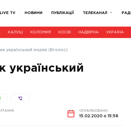
LIVE TV
НОВИНИ
ПУБЛІКАЦІЇ
ТЕЛЕКАНАЛ
РАД
А
КАЛУШ
КОЛОМИЯ
КОСІВ
НАДВІРНА
УКРАЇНА
ник український моряк (Вголос)
к український
ЧИТАННЯ
ОПУБЛІКОВАНО
15.02.2020 о 15:58