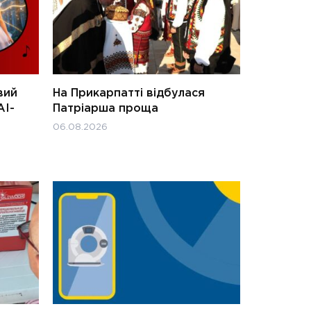
вий
На Прикарпатті відбулася
АІ-
Патріарша проща
06.08.2026