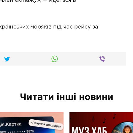
 член екіпажу», — йдеться в
раїнських моряків під час рейсу за
Читати інші новини