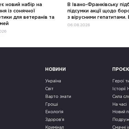
є новий набір на
В Івано-Франківську під
ня із сонячної
підсумки акції щодо бор
тики для ветеранів та
з вірусними гепатитами. 
імей
06.08.2026
026
НОВИНИ
ПРОЄ
Україна
Герої т
Світ
Історії
Варто знати
Сила сл
Гроші
На часі
Екологія
Новий п
Здоров’я
Подруж
Кримінал
Смачні і