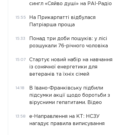
сингл «Сяйво душі» на РАІ-Радіо
На Прикарпатті відбулася
15:55
Патріарша проща
Понад три доби пошуків: у лісі
15:33
розшукали 76-річного чоловіка
Стартує новий набір на навчання
15:07
із сонячної енергетики для
ветеранів та їхніх сімей
В Івано-Франківську підбили
14:18
підсумки акції щодо боротьби з
вірусними гепатитами. Відео
е-Направлення на КТ: НСЗУ
13:58
нагадує правила виписування