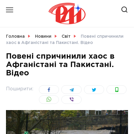
Skip
to
content
НОВИНИ
Головна
Новини
Світ
Повені спричинили
хаос в Афганістані та Пакистані. Відео
СВІТ
Повені спричинили хаос в
Афганістані та Пакистані.
Відео
УКРАЇНА
Поширити: