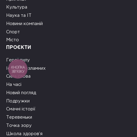
Культура
Наука та ІТ
Новини компаній
Спорт
Місто
ПРОЄКТИ
Герої тилу
КНОПКА
Історії Незламних
ЗВ'ЯЗКУ
Сила слова
На часі
Новий погляд
Подружки
Смачні історії
Теревеньки
Точка зору
Школа здоров’я