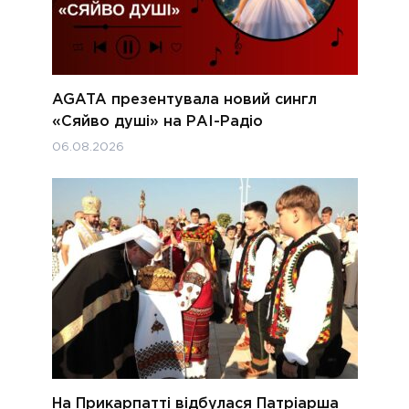
AGATA презентувала новий сингл
«Сяйво душі» на РАІ-Радіо
06.08.2026
На Прикарпатті відбулася Патріарша