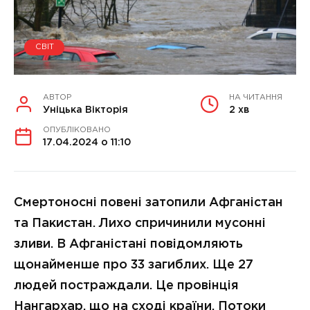
СВІТ
АВТОР
НА ЧИТАННЯ
Уніцька Вікторія
2 хв
ОПУБЛІКОВАНО
17.04.2024 о 11:10
Смертоносні повені затопили Афганістан
та Пакистан. Лихо спричинили мусонні
зливи. В Афганістані повідомляють
щонайменше про 33 загиблих. Ще 27
людей постраждали. Це провінція
Нангархар, що на сході країни. Потоки