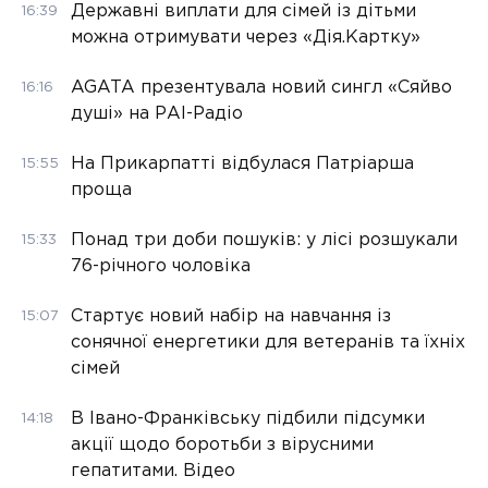
Державні виплати для сімей із дітьми
16:39
можна отримувати через «Дія.Картку»
AGATA презентувала новий сингл «Сяйво
16:16
душі» на РАІ-Радіо
На Прикарпатті відбулася Патріарша
15:55
проща
Понад три доби пошуків: у лісі розшукали
15:33
76-річного чоловіка
Стартує новий набір на навчання із
15:07
сонячної енергетики для ветеранів та їхніх
сімей
В Івано-Франківську підбили підсумки
14:18
акції щодо боротьби з вірусними
гепатитами. Відео