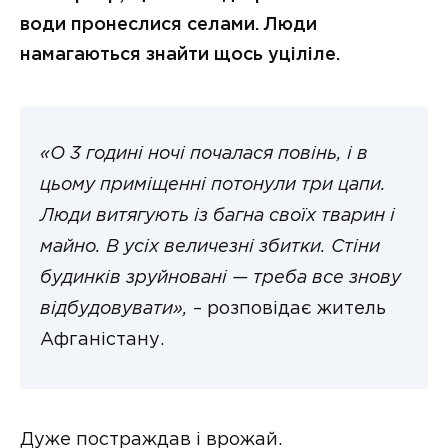
води пронеслися селами. Люди
намагаються знайти щось уціліле.
«О 3 годині ночі почалася повінь, і в
цьому приміщенні потонули три цапи.
Люди витягують із багна своїх тварин і
майно. В усіх величезні збитки. Стіни
будинків зруйновані — треба все знову
відбудовувати»,
– розповідає житель
Афганістану.
Дуже постраждав і врожай.