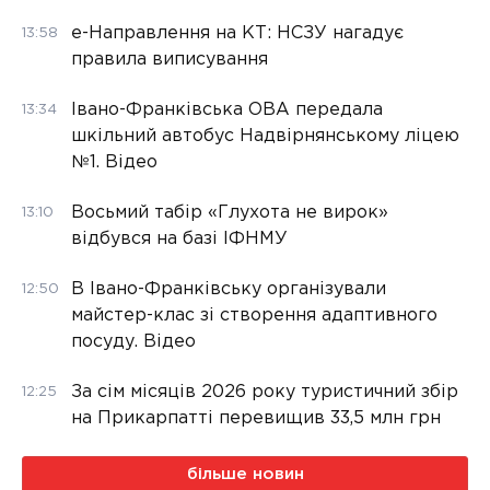
е-Направлення на КТ: НСЗУ нагадує
13:58
правила виписування
Івано-Франківська ОВА передала
13:34
шкільний автобус Надвірнянському ліцею
№1. Відео
Восьмий табір «Глухота не вирок»
13:10
відбувся на базі ІФНМУ
В Івано-Франківську організували
12:50
майстер-клас зі створення адаптивного
посуду. Відео
За сім місяців 2026 року туристичний збір
12:25
на Прикарпатті перевищив 33,5 млн грн
більше новин