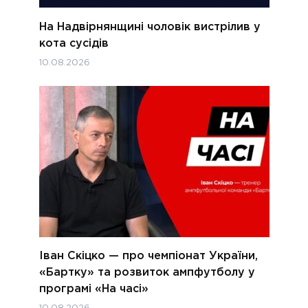
На Надвірнянщині чоловік вистрілив у
кота сусідів
10.08.2026
Іван Скіцко — про чемпіонат України,
«Бартку» та розвиток ампфутболу у
програмі «На часі»