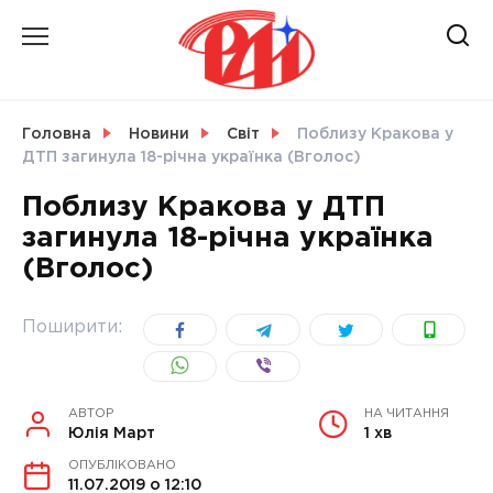
Skip
to
content
НОВИНИ
Головна
Новини
Світ
Поблизу Кракова у
ДТП загинула 18-річна українка (Вголос)
СВІТ
Поблизу Кракова у ДТП
загинула 18-річна українка
(Вголос)
УКРАЇНА
Поширити:
АВТОР
НА ЧИТАННЯ
Юлія Март
1 хв
ОПУБЛІКОВАНО
11.07.2019 о 12:10