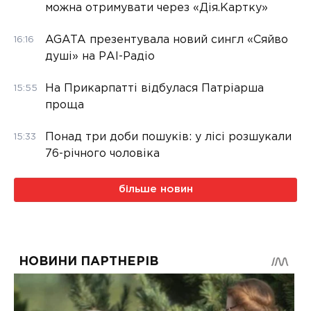
можна отримувати через «Дія.Картку»
AGATA презентувала новий сингл «Сяйво
16:16
душі» на РАІ-Радіо
На Прикарпатті відбулася Патріарша
15:55
проща
Понад три доби пошуків: у лісі розшукали
15:33
76-річного чоловіка
більше новин