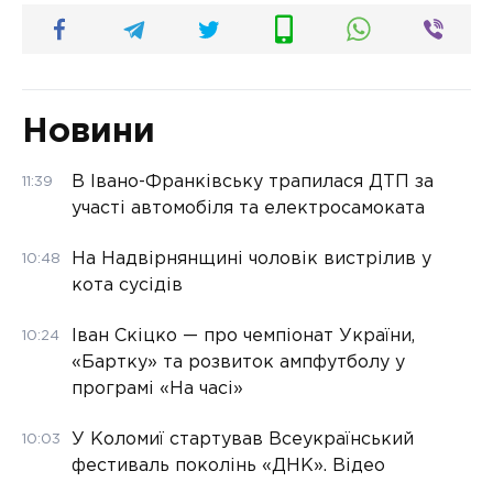
Новини
В Івано-Франківську трапилася ДТП за
11:39
участі автомобіля та електросамоката
На Надвірнянщині чоловік вистрілив у
10:48
кота сусідів
Іван Скіцко — про чемпіонат України,
10:24
«Бартку» та розвиток ампфутболу у
програмі «На часі»
У Коломиї стартував Всеукраїнський
10:03
фестиваль поколінь «ДНК». Відео