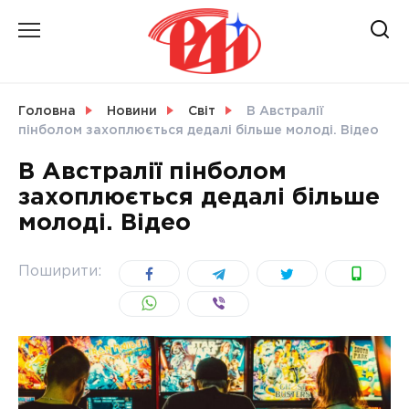
Skip
to
content
НОВИНИ
Головна
Новини
Світ
В Австралії
пінболом захоплюється дедалі більше молоді. Відео
СВІТ
В Австралії пінболом
захоплюється дедалі більше
молоді. Відео
УКРАЇНА
Поширити: