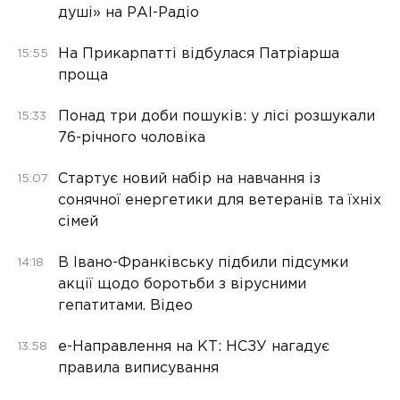
душі» на РАІ-Радіо
На Прикарпатті відбулася Патріарша
15:55
проща
Понад три доби пошуків: у лісі розшукали
15:33
76-річного чоловіка
Стартує новий набір на навчання із
15:07
сонячної енергетики для ветеранів та їхніх
сімей
В Івано-Франківську підбили підсумки
14:18
акції щодо боротьби з вірусними
гепатитами. Відео
е-Направлення на КТ: НСЗУ нагадує
13:58
правила виписування