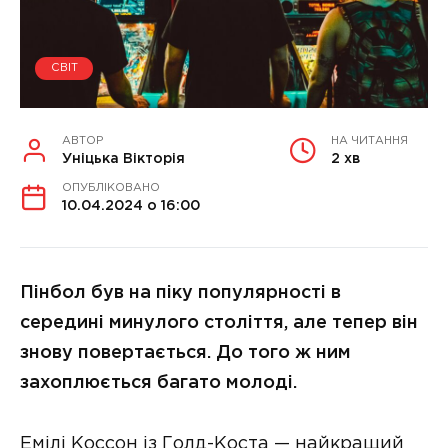
СВІТ
АВТОР
НА ЧИТАННЯ
Уніцька Вікторія
2 хв
ОПУБЛІКОВАНО
10.04.2024 о 16:00
Пінбол був на піку популярності в
середині минулого століття, але тепер він
знову повертається. До того ж ним
захоплюється багато молоді.
Емілі Коссон із Голд-Коста — найкращий