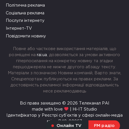
Політична реклама
Соціальна реклама
Послуги інтернету
Інтернет-TV
Повідомити новину
Повне або часткове використання матеріалів, що
розміщені на
rai.ua
, дозволяється за умови активного
гіперпосилання на конкретну новину та згадки
першоджерела не нижче другого абзацу тексту.
Матеріали з позначкою Новини компаній, Варто знати,
Спецрепортаж публікуються на правах реклами. За
достовірність рекламної інформації відповідальність
несе рекламодавець
Всі права захищено © 2026 Телеканал РАІ
made with love
| Hi-IT Studio
Ідентифікатор у Реєстрі суб’єктів у сфері онлайн-медіа
rai.ua R40-00967
Онлайн TV
FM радіо