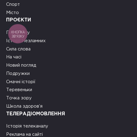
Спорт
Місто
ПРОЄКТИ
КНОПКА
Герої тилу
ЗВ'ЯЗКУ
Історії Незламних
Сила слова
На часі
Новий погляд
Подружки
Смачні історії
Теревеньки
Точка зору
Школа здоров’я
ТЕЛЕРАДІОМОВЛЕННЯ
Історія телеканалу
Реклама на сайті