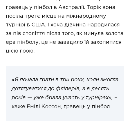
гравець у пінбол в Австралії. Торік вона
посіла третє місце на міжнародному
турнірі в США. І хоча дівчина народилася
за пів століття після того, як минула золота
ера пінболу, це не завадило їй захопитися
цією грою.
«Я почала грати в три роки, коли змогла
дотягуватися до фліперів, а в десять
років — уже брала участь у турнірах»,
–
каже Емілі Коссон, гравець у пінбол.