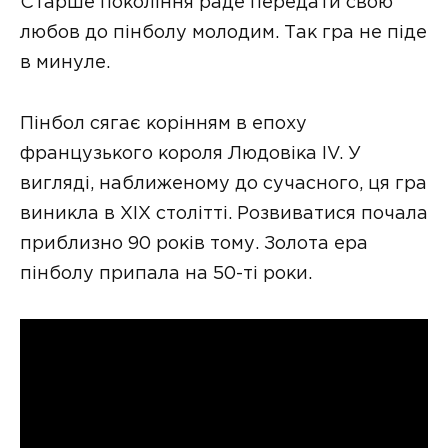
Старше покоління раде передати свою
любов до пінболу молодим. Так гра не піде
в минуле.
Пінбол сягає корінням в епоху
французького короля Людовіка IV. У
вигляді, наближеному до сучасного, ця гра
виникла в ХІХ столітті. Розвиватися почала
приблизно 90 років тому. Золота ера
пінболу припала на 50-ті роки.