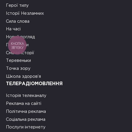
Герої тилу
Історії Незламних
Сила слова
На часі
Новий погляд
КНОПКА
Подружки
ЗВ'ЯЗКУ
Смачні історії
Теревеньки
Точка зору
Школа здоров’я
ТЕЛЕРАДІОМОВЛЕННЯ
Історія телеканалу
Реклама на сайті
Політична реклама
Соціальна реклама
Послуги інтернету