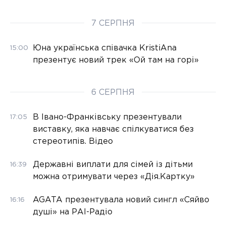
7 СЕРПНЯ
Юна українська співачка KristiAna
15:00
презентує новий трек «Ой там на горі»
6 СЕРПНЯ
В Івано-Франківську презентували
17:05
виставку, яка навчає спілкуватися без
стереотипів. Відео
Державні виплати для сімей із дітьми
16:39
можна отримувати через «Дія.Картку»
AGATA презентувала новий сингл «Сяйво
16:16
душі» на РАІ-Радіо