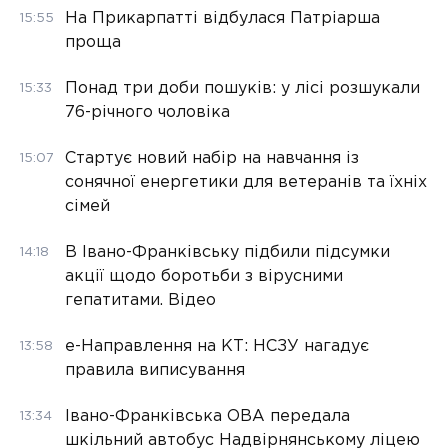
На Прикарпатті відбулася Патріарша
15:55
проща
Понад три доби пошуків: у лісі розшукали
15:33
76-річного чоловіка
Стартує новий набір на навчання із
15:07
сонячної енергетики для ветеранів та їхніх
сімей
В Івано-Франківську підбили підсумки
14:18
акції щодо боротьби з вірусними
гепатитами. Відео
е-Направлення на КТ: НСЗУ нагадує
13:58
правила виписування
Івано-Франківська ОВА передала
13:34
шкільний автобус Надвірнянському ліцею