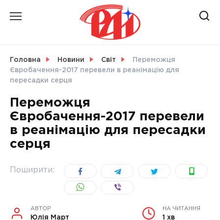
Skip
to
content
НОВИНИ
Головна
Новини
Світ
Переможця
Євробачення-2017 перевели в реанімацію для
СВІТ
пересадки серця
Переможця
Євробачення-2017 перевели
в реанімацію для пересадки
УКРАЇНА
серця
Поширити:
АВТОР
НА ЧИТАННЯ
Юлія Март
1 хв