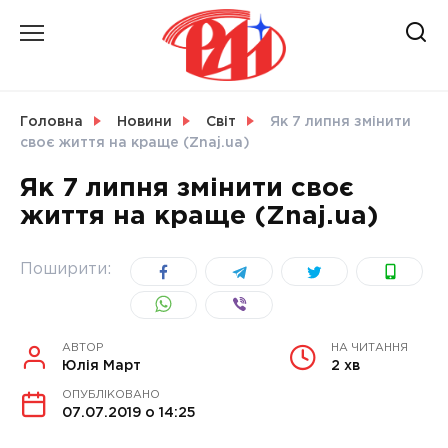
Skip
to
content
НОВИНИ
Головна
Новини
Світ
Як 7 липня змінити
своє життя на краще (Znaj.ua)
СВІТ
Як 7 липня змінити своє
життя на краще (Znaj.ua)
УКРАЇНА
Поширити:
АВТОР
НА ЧИТАННЯ
Юлія Март
2 хв
ОПУБЛІКОВАНО
07.07.2019 о 14:25