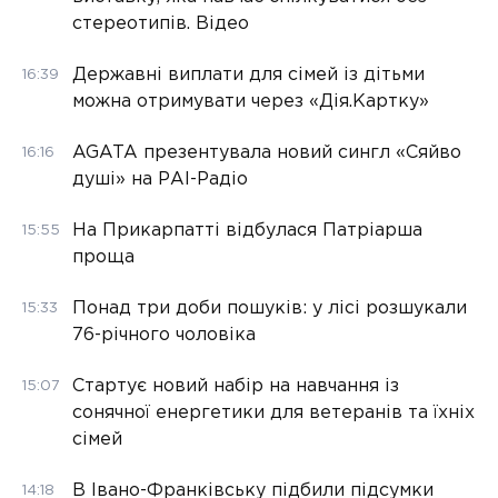
стереотипів. Відео
Державні виплати для сімей із дітьми
16:39
можна отримувати через «Дія.Картку»
AGATA презентувала новий сингл «Сяйво
16:16
душі» на РАІ-Радіо
На Прикарпатті відбулася Патріарша
15:55
проща
Понад три доби пошуків: у лісі розшукали
15:33
76-річного чоловіка
Стартує новий набір на навчання із
15:07
сонячної енергетики для ветеранів та їхніх
сімей
В Івано-Франківську підбили підсумки
14:18