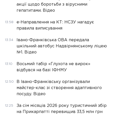
акції щодо боротьби з вірусними
гепатитами. Відео
е-Направлення на КТ: НСЗУ нагадує
13:58
правила виписування
Івано-Франківська ОВА передала
13:34
шкільний автобус Надвірнянському ліцею
№1. Відео
Восьмий табір «Глухота не вирок»
13:10
відбувся на базі ІФНМУ
В Івано-Франківську організували
12:50
майстер-клас зі створення адаптивного
посуду. Відео
За сім місяців 2026 року туристичний збір
12:25
на Прикарпатті перевищив 33,5 млн грн