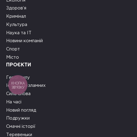
Екологія
Здоров’я
Кримінал
Культура
Наука та ІТ
Новини компаній
Спорт
Місто
ПРОЄКТИ
Герої тилу
КНОПКА
Історії Незламних
ЗВ'ЯЗКУ
Сила слова
На часі
Новий погляд
Подружки
Смачні історії
Теревеньки