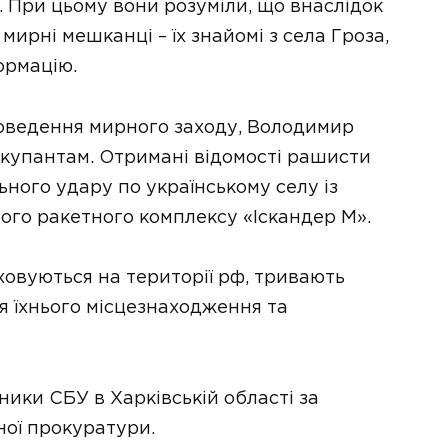
а. При цьому вони розуміли, що внаслідок
мирні мешканці – їх знайомі з села Гроза,
формацію.
роведення мирного заходу, Володимир
окупантам. Отримані відомості рашисти
ного удару по українському селу із
го ракетного комплексу «Іскандер М».
овуються на території рф, тривають
я їхнього місцезнаходження та
ики СБУ в Харківській області за
ої прокуратури.