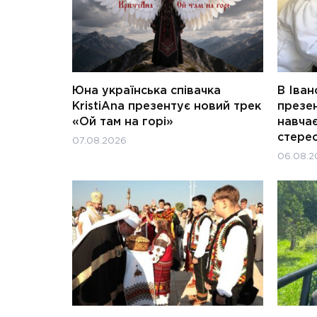
Юна українська співачка
В Іван
KristiAna презентує новий трек
презен
«Ой там на горі»
навчає
стерео
07.08.2026
06.08.2