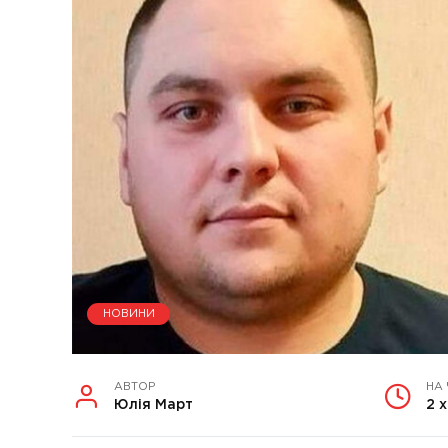
НОВИНИ
АВТОР
НА
Юлія Март
2 х