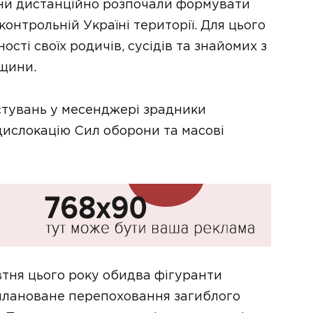
они дистанційно розпочали формувати
онтрольній Україні території. Для цього
ості своїх родичів, сусідів та знайомих з
вщини.
стувань у месенджері зрадники
дислокацію Сил оборони та масові
втня цього року обидва фігуранти
плановане перепоховання загиблого