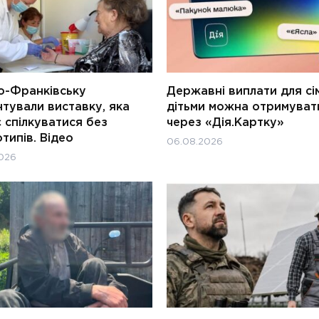
о-Франківську
Державні виплати для сім
тували виставку, яка
дітьми можна отримуват
 спілкуватися без
через «Дія.Картку»
типів. Відео
06.08.2026
026