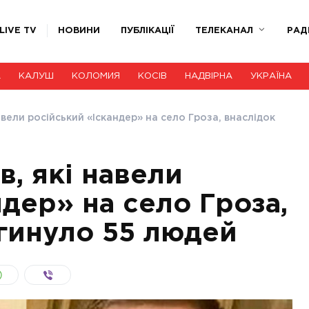
LIVE TV
НОВИНИ
ПУБЛІКАЦІЇ
ТЕЛЕКАНАЛ
РАД
А
КАЛУШ
КОЛОМИЯ
КОСІВ
НАДВІРНА
УКРАЇНА
авели російський «Іскандер» на село Гроза, внаслідок
, які навели
дер» на село Гроза,
агинуло 55 людей