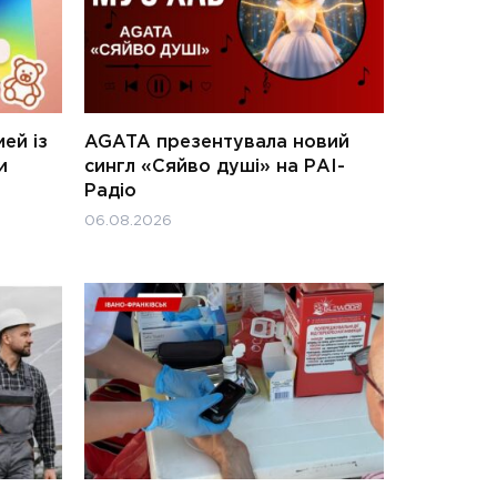
ей із
AGATA презентувала новий
и
сингл «Сяйво душі» на РАІ-
Радіо
06.08.2026