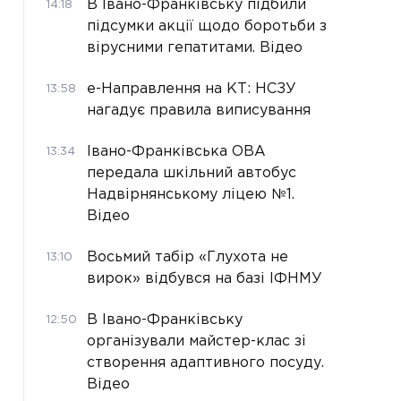
В Івано-Франківську підбили
14:18
підсумки акції щодо боротьби з
вірусними гепатитами. Відео
е-Направлення на КТ: НСЗУ
13:58
нагадує правила виписування
Івано-Франківська ОВА
13:34
передала шкільний автобус
Надвірнянському ліцею №1.
Відео
Восьмий табір «Глухота не
13:10
вирок» відбувся на базі ІФНМУ
В Івано-Франківську
12:50
організували майстер-клас зі
створення адаптивного посуду.
Відео