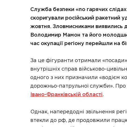
Служба безпеки «по гарячих слідах»
скоригували російський ракетний уд
жовтня. Зловмисниками виявились д
Володимир Мамон та його молодший
час окупації регіону перейшли на бі
За це фігуранти отримали «посади»
внутрішніх справ військово-цивільно
одного з них призначили «водієм ко
дорожньо-патрульної служби». Про
Івано-Франківській області
.
Однак, напередодні звільнення рег
втекли до рф, де продовжили працю