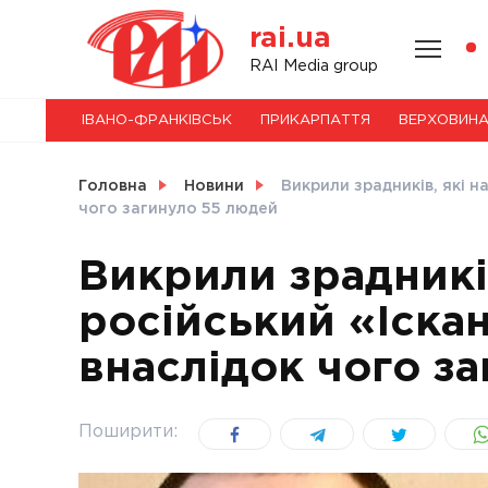
Skip
rai.ua
to
content
НОВИНИ
RAI Media group
ІВАНО-ФРАНКІВСЬК
ПРИКАРПАТТЯ
ВЕРХОВИН
СВІТ
Головна
Новини
Викрили зрадників, які н
чого загинуло 55 людей
Викрили зрадників
УКРАЇНА
російський «Іскан
внаслідок чого з
Поширити: