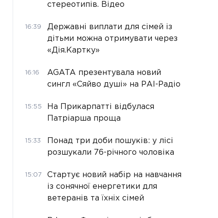
стереотипів. Відео
Державні виплати для сімей із
16:39
дітьми можна отримувати через
«Дія.Картку»
AGATA презентувала новий
16:16
сингл «Сяйво душі» на РАІ-Радіо
На Прикарпатті відбулася
15:55
Патріарша проща
Понад три доби пошуків: у лісі
15:33
розшукали 76-річного чоловіка
Стартує новий набір на навчання
15:07
із сонячної енергетики для
ветеранів та їхніх сімей