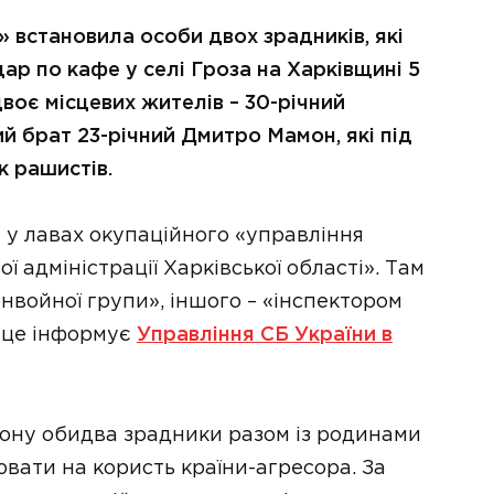
 встановила особи двох зрадників, які
ар по кафе у селі Гроза на Харківщині 5
воє місцевих жителів – 30-річний
 брат 23-річний Дмитро Мамон, які під
к рашистів.
 у лавах окупаційного «управління
ї адміністрації Харківської області». Там
нвойної групи», іншого – «інспектором
 це інформує
Управління СБ України в
іону обидва зрадники разом із родинами
вати на користь країни-агресора. За