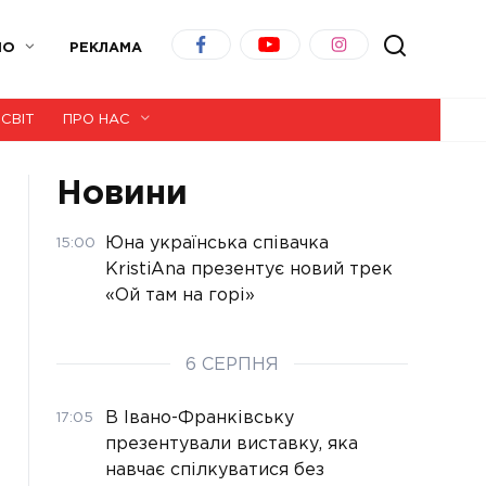
ІО
РЕКЛАМА
СВІТ
ПРО НАС
Новини
Юна українська співачка
15:00
KristiAna презентує новий трек
«Ой там на горі»
6 СЕРПНЯ
В Івано-Франківську
17:05
презентували виставку, яка
навчає спілкуватися без