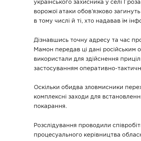
українського захисника у селі Гроз
ворожої атаки обов’язково загинуть 
в тому числі й ті, хто надавав їм ін
Дізнавшись точну адресу та час п
Мамон передав ці дані російським 
використали для здійснення приціль
застосуванням оперативно-тактично
Оскільки обидва зловмисники перех
комплексні заходи для встановленн
покарання.
Розслідування проводили співробітн
процесуального керівництва обласн