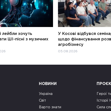
і лейбли хочуть
У Косові відбувся семін
ти ШІ-пісні з музичних
щодо фінансування роз
агробізнесу
026
05.08.2026
НОВИНИ
ПРОЄ
Україна
Герої т
Світ
Історії
Варто знати
Сила сл