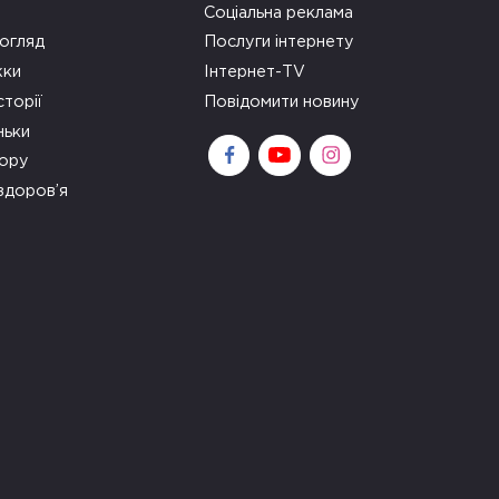
Соціальна реклама
огляд
Послуги інтернету
ки
Інтернет-TV
сторії
Повідомити новину
ньки
зору
здоров’я