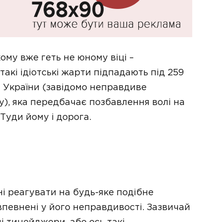
му вже геть не юному віці –
такі ідіотські жарти підпадають під 259
у України (завідомо неправдиве
у), яка передбачає позбавлення волі на
 Туди йому і дорога.
ні реагувати на будь-яке подібне
впевнені у його неправдивості. Зазвичай