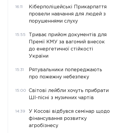
Кіберполіцейські Прикарпаття
16:11
провели навчання для людей з
порушеннями слуху
Триває прийом документів для
15:55
Премії КМУ за вагомий внесок
до енергетичної стійкості
України
Рятувальники попереджають
15:31
про пожежну небезпеку
Світові лейбли хочуть прибрати
15:00
ШІ-пісні з музичних чартів
У Косові відбувся семінар щодо
14:39
фінансування розвитку
агробізнесу