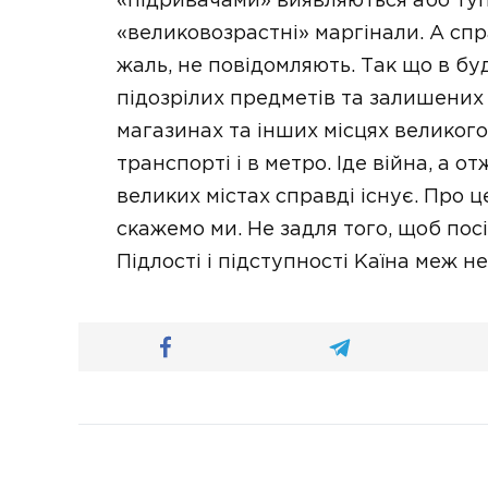
«підривачами» виявляються або туп
«великовозрастні» маргінали. А спр
жаль, не повідомляють. Так що в бу
підозрілих предметів та залишених 
магазинах та інших місцях великог
транспорті і в метро. Іде війна, а о
великих містах справді існує. Про ц
скажемо ми. Не задля того, щоб посі
Підлості і підступності Каїна меж н