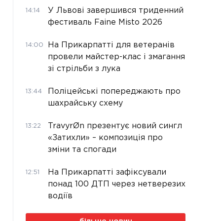
У Львові завершився триденний
14:14
фестиваль Faine Misto 2026
На Прикарпатті для ветеранів
14:00
провели майстер-клас і змагання
зі стрільби з лука
Поліцейські попереджають про
13:44
шахрайську схему
TravyrØn презентує новий сингл
13:22
«Затихли» – композиція про
зміни та спогади
На Прикарпатті зафіксували
12:51
понад 100 ДТП через нетверезих
водіїв