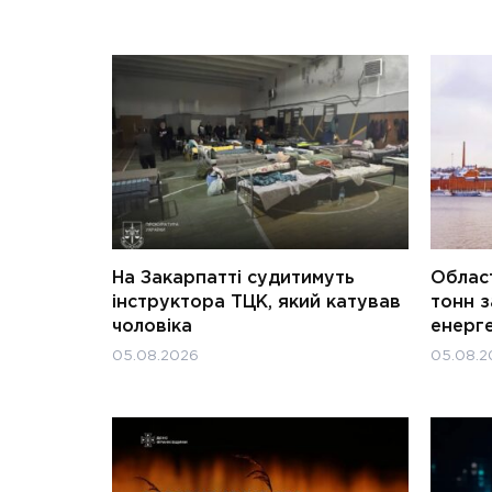
На Закарпатті судитимуть
Област
інструктора ТЦК, який катував
тонн з
чоловіка
енерг
05.08.2026
05.08.2