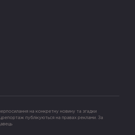
іперпосилання на конкретну новину та згадки
црепортаж публікуються на правах реклами. За
давець