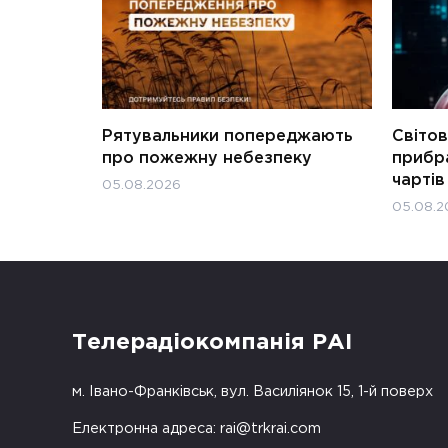
Рятувальники попереджають
Світов
про пожежну небезпеку
прибра
чартів
05.08.2026
05.08.2
Телерадіокомпанія РАІ
м. Івано-Франківськ, вул. Василіянок 15, 1-й поверх
Електронна адреса:
rai@trkrai.com