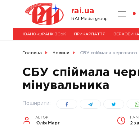
Skip
rai.ua
to
content
НОВИНИ
RAI Media group
ІВАНО-ФРАНКІВСЬК
ПРИКАРПАТТЯ
ВЕРХОВИН
СВІТ
Головна
Новини
СБУ спіймала чергового
СБУ спіймала чер
мінувальника
УКРАЇНА
Поширити:
АВТОР
НА 
Юлія Март
2 хв