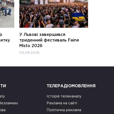
ар
У Львові завершився
витку
триденний фестиваль Faine
Misto 2026
05.08.2026
КТИ
ТЕЛЕРАДІОМОВЛЕННЯ
илу
Історія телеканалу
 Незламних
Реклама на сайті
ова
Політична реклама