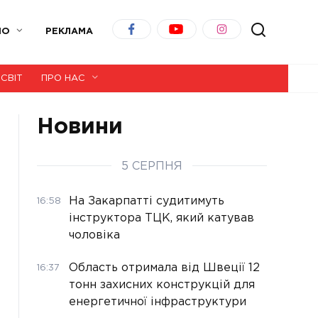
ІО
РЕКЛАМА
СВІТ
ПРО НАС
Новини
5 СЕРПНЯ
На Закарпатті судитимуть
16:58
інструктора ТЦК, який катував
чоловіка
Область отримала від Швеції 12
16:37
тонн захисних конструкцій для
енергетичної інфраструктури