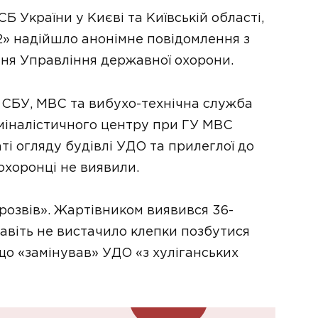
Б України у Києві та Київській області,
02» надійшло анонімне повідомлення з
ня Управління державної охорони.
и СБУ, МВС та вибухо-технічна служба
міналістичного центру при ГУ МВС
аті огляду будівлі УДО та прилеглої до
оохоронці не виявили.
«розвів». Жартівником виявився 36-
навіть не вистачило клепки позбутися
що «замінував» УДО «з хуліганських