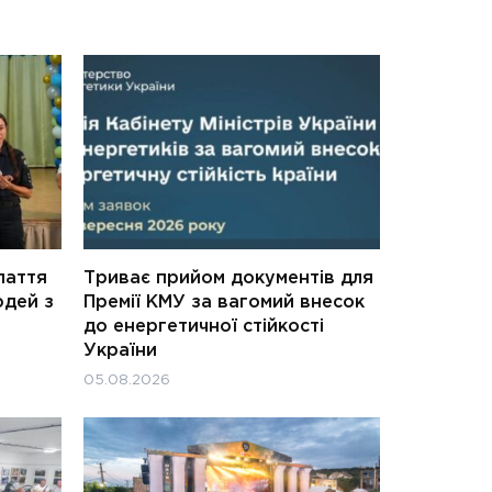
паття
Триває прийом документів для
юдей з
Премії КМУ за вагомий внесок
до енергетичної стійкості
України
05.08.2026