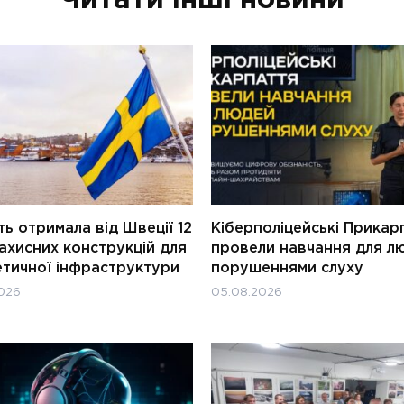
ь отримала від Швеції 12
Кіберполіцейські Прикар
ахисних конструкцій для
провели навчання для л
етичної інфраструктури
порушеннями слуху
026
05.08.2026