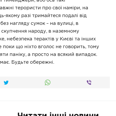
і тинейджери, або ось такі
авжні терористи про свої наміри, на
дь-якому разі тримайтеся подалі від
без нагляду сумок – на вулиці, в
о скупчення народу, в наземному
тже, небезпека терактів у Києві та інших
е поки що ніхто вголос не говорить, тому
яти паніку, а просто на всякий випадок.
емає. Будьте обережні.
Читати інші новини