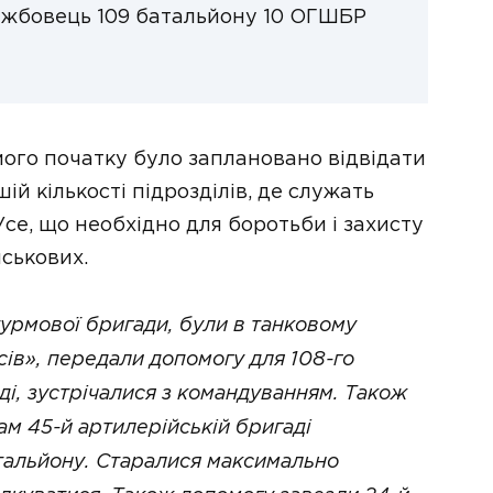
ужбовець 109 батальйону 10 ОГШБР
мого початку було заплановано відвідати
й кількості підрозділів, де служать
Усе, що необхідно для боротьби і захисту
ійськових.
турмової бригади, були в танковому
сів», передали допомогу для 108-го
ді, зустрічалися з командуванням. Також
м 45-й артилерійській бригаді
атальйону. Старалися максимально