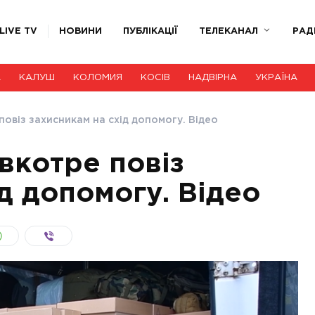
LIVE TV
НОВИНИ
ПУБЛІКАЦІЇ
ТЕЛЕКАНАЛ
РАД
А
КАЛУШ
КОЛОМИЯ
КОСІВ
НАДВІРНА
УКРАЇНА
повіз захисникам на схід допомогу. Відео
вкотре повіз
д допомогу. Відео