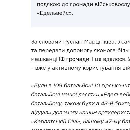
подякою до громади військовосл
«Едельвейс».
За словами Руслан Марцінківа, з са
та передати допомогу якомога більші
мешканці ІФ громади. І це вдалося. 
– вже у активному користування в
«Були в 109 батальйоні 10 гірсько-ш
батальйоні нашої десятки «Едельвей
батальйону, також були в 48-й брига
віддали допомогу нашим артилериста
«Карпатській Січі», нашому 47-му б