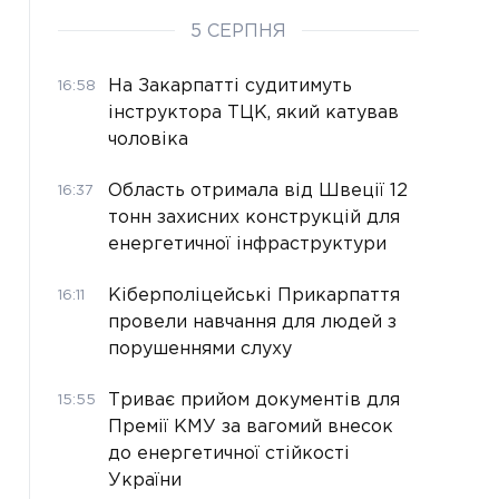
5 СЕРПНЯ
На Закарпатті судитимуть
16:58
інструктора ТЦК, який катував
чоловіка
Область отримала від Швеції 12
16:37
тонн захисних конструкцій для
енергетичної інфраструктури
Кіберполіцейські Прикарпаття
16:11
провели навчання для людей з
порушеннями слуху
Триває прийом документів для
15:55
Премії КМУ за вагомий внесок
до енергетичної стійкості
України