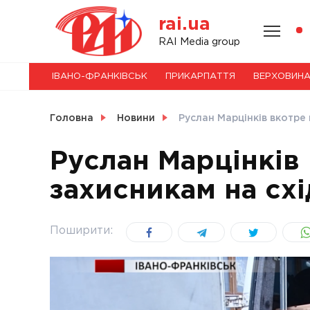
Skip
rai.ua
to
content
НОВИНИ
RAI Media group
ІВАНО-ФРАНКІВСЬК
ПРИКАРПАТТЯ
ВЕРХОВИН
СВІТ
Головна
Новини
Руслан Марцінків вкотре 
Руслан Марцінків 
захисникам на схі
УКРАЇНА
Поширити: