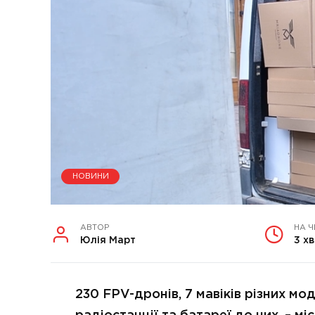
НОВИНИ
АВТОР
НА 
Юлія Март
3 хв
230 FPV-дронів, 7 мавіків різних мо