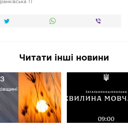
ранківська ТГ
Читати інші новини