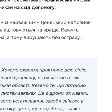
іський голова Івано-Франківська Руслан
никам на схід допомогу.
ин із найважчих – Донецький напрямок.
алаштовуються на краще. Кажуть,
а, а тому вирушають без остраху і
 Хочемо охопити практично всю лінію.
іванофранківці, в тих частинах, які
ькій області. Веземо те, що потрібно
листах-заявках. Це є дрони, як мавіки,
земо устаткування, засоби зв’язку, в
зв’язку, це те, що потрібно»
, – каже