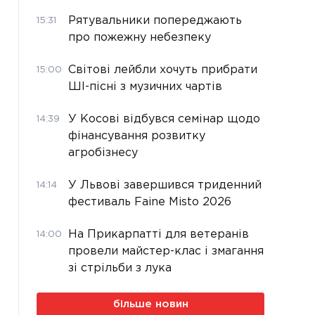
Рятувальники попереджають
15:31
про пожежну небезпеку
Світові лейбли хочуть прибрати
15:00
ШІ-пісні з музичних чартів
У Косові відбувся семінар щодо
14:39
фінансування розвитку
агробізнесу
У Львові завершився триденний
14:14
фестиваль Faine Misto 2026
На Прикарпатті для ветеранів
14:00
провели майстер-клас і змагання
зі стрільби з лука
більше новин