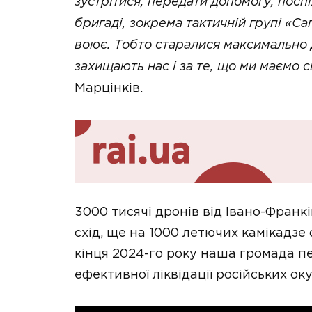
зустрітися, передати допомогу, посп
бригаді, зокрема тактичній групі «С
воює. Тобто старалися максимально д
захищають нас і за те, що ми маємо с
Марцінків.
3000 тисячі дронів від Івано-Франк
схід, ще на 1000 летючих камікадзе
кінця 2024-го року наша громада п
ефективної ліквідації російських оку