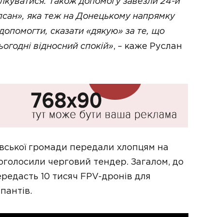
ілкуватися. Також допомогу завезли 24-й
апсан», яка теж на Донецькому напрямку
опомогти, сказати «дякую» за те, що
ьогодні відносний спокій»
, – каже Руслан
івської громади передали хлопцям на
 оголосили черговий тендер. Загалом, до
ередасть 10 тисяч FPV-дронів для
пантів.