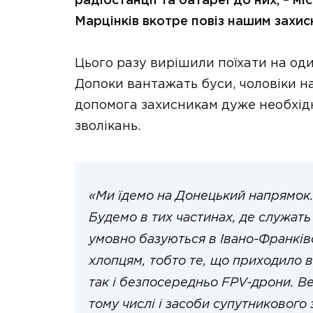
радіостанції та батареї до них, – м
Марцінків вкотре повіз нашим захис
Цього разу вирішили поїхати на од
Допоки вантажать буси, чоловіки н
допомога захисникам дуже необхідн
зволікань.
«Ми їдемо на Донецький напрямок.
Будемо в тих частинах, де служать 
умовно базуються в Івано-Франківс
хлопцям, тобто те, що приходило в 
так і безпосередньо FPV-дрони. Ве
тому числі і засоби супутникового 