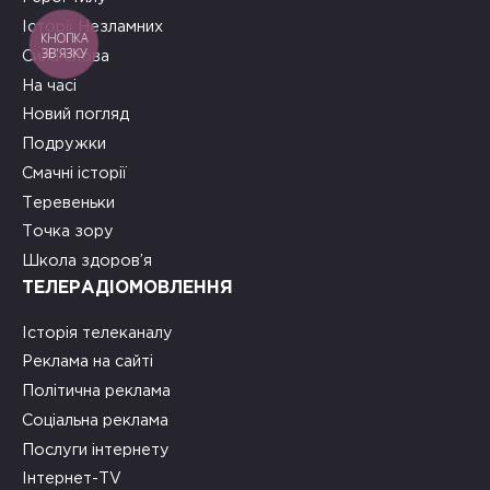
Історії Незламних
КНОПКА
ЗВ'ЯЗКУ
Сила слова
На часі
Новий погляд
Подружки
Смачні історії
Теревеньки
Точка зору
Школа здоров’я
ТЕЛЕРАДІОМОВЛЕННЯ
Історія телеканалу
Реклама на сайті
Політична реклама
Соціальна реклама
Послуги інтернету
Інтернет-TV