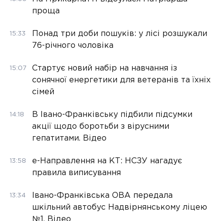
проща
Понад три доби пошуків: у лісі розшукали
15:33
76-річного чоловіка
Стартує новий набір на навчання із
15:07
сонячної енергетики для ветеранів та їхніх
сімей
В Івано-Франківську підбили підсумки
14:18
акції щодо боротьби з вірусними
гепатитами. Відео
е-Направлення на КТ: НСЗУ нагадує
13:58
правила виписування
Івано-Франківська ОВА передала
13:34
шкільний автобус Надвірнянському ліцею
№1. Відео