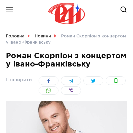
Skip
to
content
НОВИНИ
Головна
Новини
Роман Скорпіон з концертом
у Івано-Франківську
СВІТ
Роман Скорпіон з концертом
у Івано-Франківську
УКРАЇНА
Поширити: