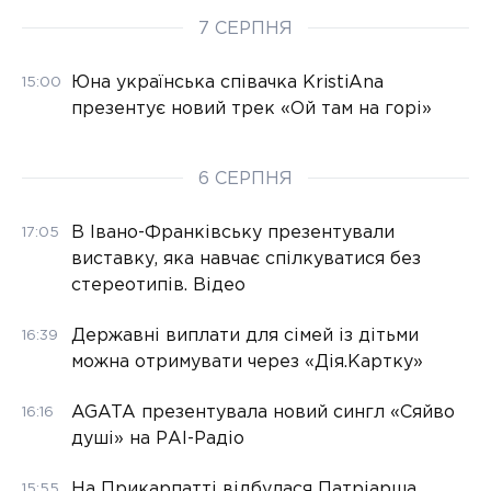
7 СЕРПНЯ
Юна українська співачка KristiAna
15:00
презентує новий трек «Ой там на горі»
6 СЕРПНЯ
В Івано-Франківську презентували
17:05
виставку, яка навчає спілкуватися без
стереотипів. Відео
Державні виплати для сімей із дітьми
16:39
можна отримувати через «Дія.Картку»
AGATA презентувала новий сингл «Сяйво
16:16
душі» на РАІ-Радіо
На Прикарпатті відбулася Патріарша
15:55