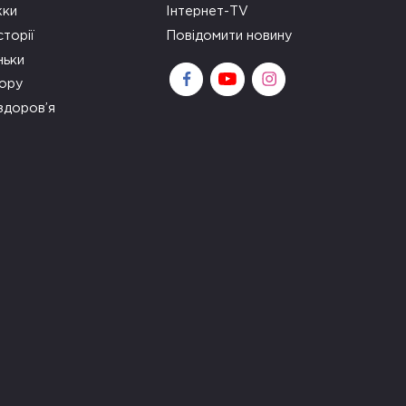
ки
Інтернет-TV
сторії
Повідомити новину
ньки
зору
здоров’я