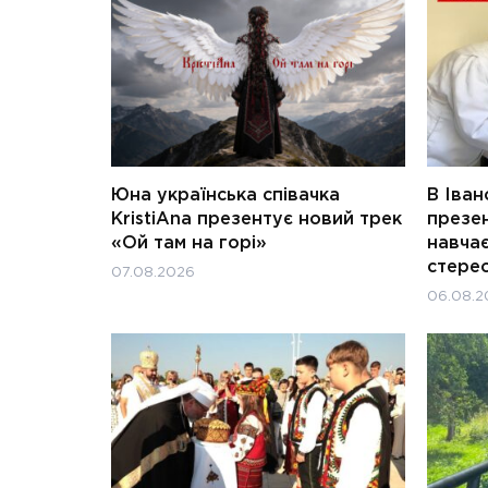
Юна українська співачка
В Іван
KristiAna презентує новий трек
презен
«Ой там на горі»
навчає
стерео
07.08.2026
06.08.2