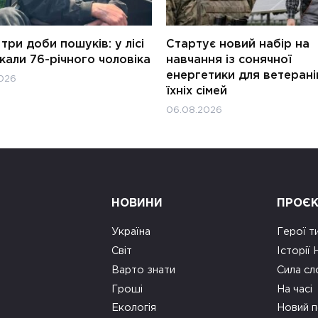
три доби пошуків: у лісі
Стартує новий набір на
али 76-річного чоловіка
навчання із сонячної
енергетики для ветерані
026
їхніх сімей
06.08.2026
НОВИНИ
ПРОЄ
Україна
Герої т
Світ
Історії
Варто знати
Сила сл
Гроші
На часі
Екологія
Новий п