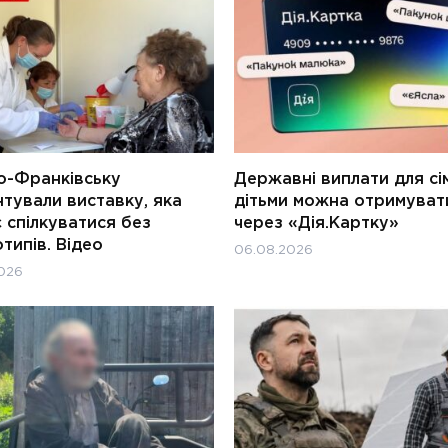
о-Франківську
Державні виплати для сім
тували виставку, яка
дітьми можна отримуват
 спілкуватися без
через «Дія.Картку»
типів. Відео
06.08.2026
026