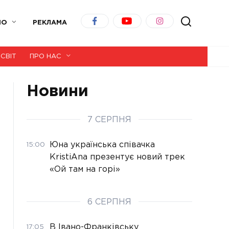
ІО
РЕКЛАМА
СВІТ
ПРО НАС
Новини
7 СЕРПНЯ
Юна українська співачка
15:00
KristiAna презентує новий трек
«Ой там на горі»
6 СЕРПНЯ
В Івано-Франківську
17:05