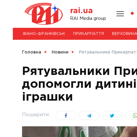
Skip
rai.ua
to
content
НОВИНИ
RAI Media group
ІВАНО-ФРАНКІВСЬК
ПРИКАРПАТТЯ
ВЕРХОВИН
СВІТ
Головна
Новини
Рятувальники Прикарпатт
Рятувальники Пр
допомогли дитині
УКРАЇНА
іграшки
Поширити: