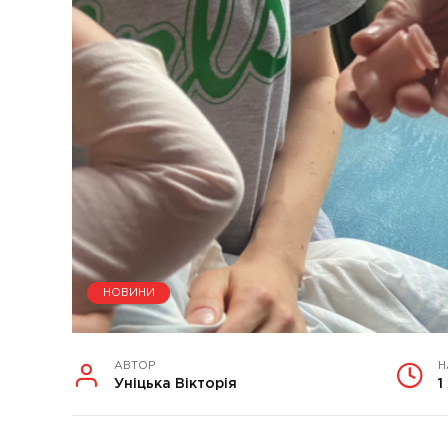
НОВИНИ
АВТОР
Н
Уніцька Вікторія
1