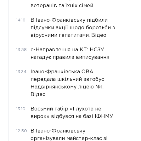
ветеранів та їхніх сімей
В Івано-Франківську підбили
14:18
підсумки акції щодо боротьби з
вірусними гепатитами. Відео
е-Направлення на КТ: НСЗУ
13:58
нагадує правила виписування
Івано-Франківська ОВА
13:34
передала шкільний автобус
Надвірнянському ліцею №1.
Відео
Восьмий табір «Глухота не
13:10
вирок» відбувся на базі ІФНМУ
В Івано-Франківську
12:50
організували майстер-клас зі