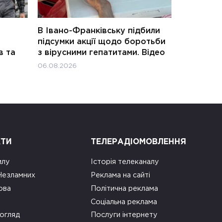
В Івано-Франківську підбили
підсумки акції щодо боротьби
в та
з вірусними гепатитами. Відео
06.08.2026
КТИ
ТЕЛЕРАДІОМОВЛЕННЯ
илу
Історія телеканалу
 Незламних
Реклама на сайті
ова
Політична реклама
Соціальна реклама
огляд
Послуги інтернету