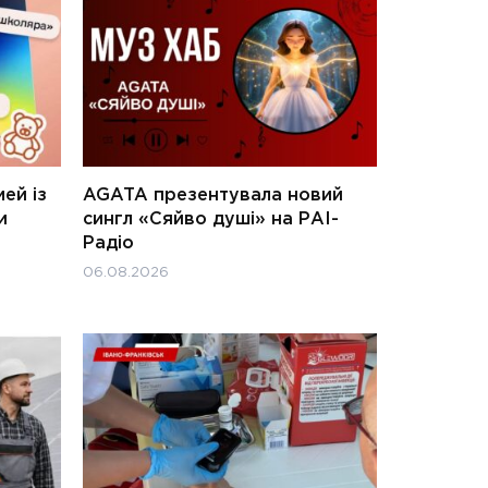
ей із
AGATA презентувала новий
и
сингл «Сяйво душі» на РАІ-
Радіо
06.08.2026