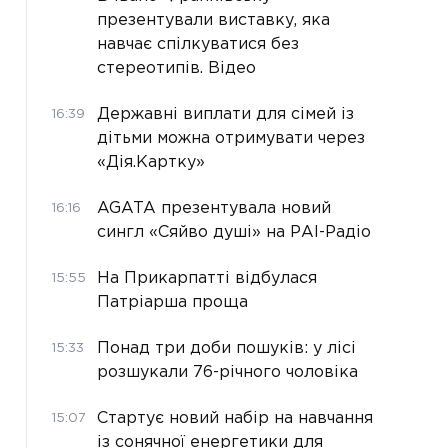
презентували виставку, яка
навчає спілкуватися без
стереотипів. Відео
Державні виплати для сімей із
16:39
дітьми можна отримувати через
«Дія.Картку»
AGATA презентувала новий
16:16
сингл «Сяйво душі» на РАІ-Радіо
На Прикарпатті відбулася
15:55
Патріарша проща
Понад три доби пошуків: у лісі
15:33
розшукали 76-річного чоловіка
Стартує новий набір на навчання
15:07
із сонячної енергетики для