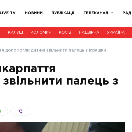
LIVE TV
НОВИНИ
ПУБЛІКАЦІЇ
ТЕЛЕКАНАЛ
РАД
А
КАЛУШ
КОЛОМИЯ
КОСІВ
НАДВІРНА
УКРАЇНА
я допомогли дитині звільнити палець з іграшки
икарпаття
 звільнити палець з