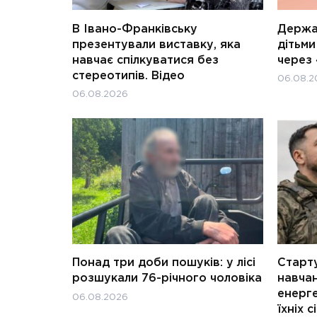
В Івано-Франківську
Держав
презентували виставку, яка
дітьм
навчає спілкуватися без
через 
стереотипів. Відео
06.08.2
06.08.2026
Понад три доби пошуків: у лісі
Старту
розшукали 76-річного чоловіка
навчан
енерге
06.08.2026
їхніх с