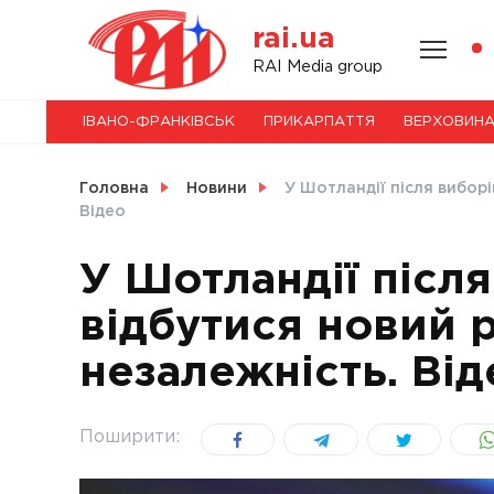
Skip
rai.ua
to
content
НОВИНИ
RAI Media group
ІВАНО-ФРАНКІВСЬК
ПРИКАРПАТТЯ
ВЕРХОВИН
СВІТ
Головна
Новини
У Шотландії після вибор
Відео
У Шотландії післ
УКРАЇНА
відбутися новий
незалежність. Від
Поширити: