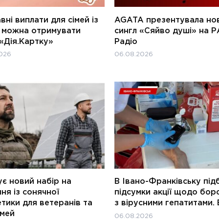
ні виплати для сімей із
AGATA презентувала но
и можна отримувати
сингл «Сяйво душі» на Р
«Дія.Картку»
Радіо
026
06.08.2026
є новий набір на
В Івано-Франківську під
ня із сонячної
підсумки акції щодо бор
тики для ветеранів та
з вірусними гепатитами. 
імей
06.08.2026