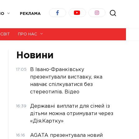
ІО
РЕКЛАМА
СВІТ
ПРО НАС
Новини
В Івано-Франківську
17:05
презентували виставку, яка
навчає спілкуватися без
стереотипів. Відео
Державні виплати для сімей із
16:39
дітьми можна отримувати через
«Дія.Картку»
AGATA презентувала новий
16:16