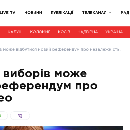
LIVE TV
НОВИНИ
ПУБЛІКАЦІЇ
ТЕЛЕКАНАЛ
РАД
А
КАЛУШ
КОЛОМИЯ
КОСІВ
НАДВІРНА
УКРАЇНА
ів може відбутися новий референдум про незалежність.
я виборів може
 референдум про
ео