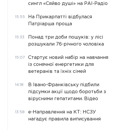
сингл «Сяйво душі» на РАІ-Радіо
На Прикарпатті відбулася
15:55
Патріарша проща
Понад три доби пошуків: у лісі
15:33
розшукали 76-річного чоловіка
Стартує новий набір на навчання
15:07
із сонячної енергетики для
ветеранів та їхніх сімей
В Івано-Франківську підбили
14:18
підсумки акції щодо боротьби з
вірусними гепатитами. Відео
е-Направлення на КТ: НСЗУ
13:58
нагадує правила виписування