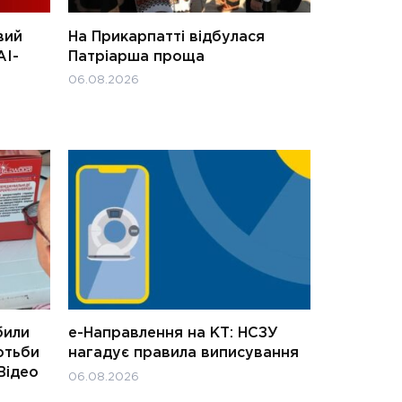
вий
На Прикарпатті відбулася
АІ-
Патріарша проща
06.08.2026
били
е-Направлення на КТ: НСЗУ
отьби
нагадує правила виписування
Відео
06.08.2026