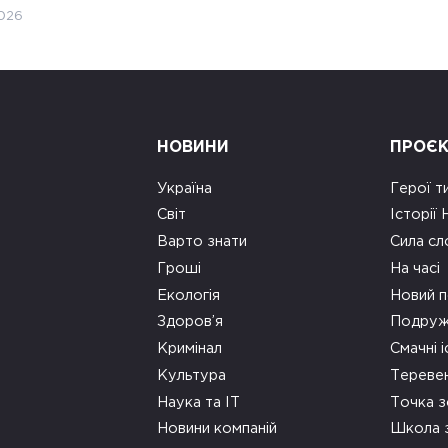
026
НОВИНИ
ПРОЄ
Україна
Герої т
Світ
Історії
Варто знати
Сила сл
Гроші
На часі
Екологія
Новий п
Здоров’я
Подруж
Кримінал
Смачні і
Культура
Тереве
Наука та ІТ
Точка 
Новини компаній
Школа 