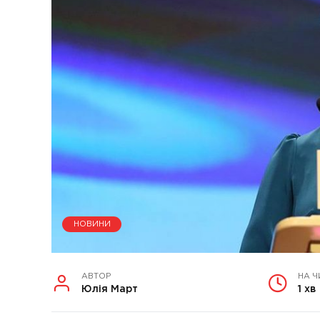
НОВИНИ
АВТОР
НА Ч
Юлія Март
1 хв