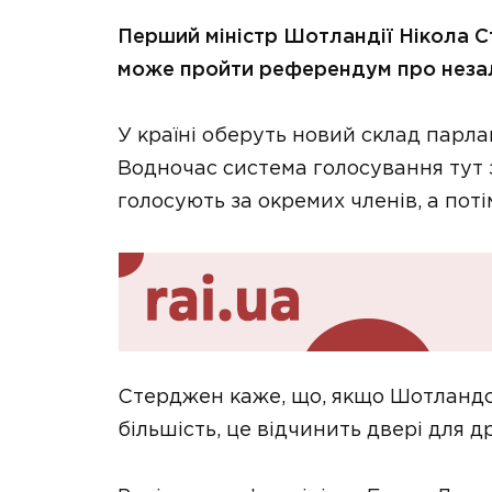
Перший міністр Шотландії Нікола Ст
може пройти референдум про незал
У країні оберуть новий склад парлам
Водночас система голосування тут 
голосують за окремих членів, а потім
Стерджен каже, що, якщо Шотландсь
більшість, це відчинить двері для 