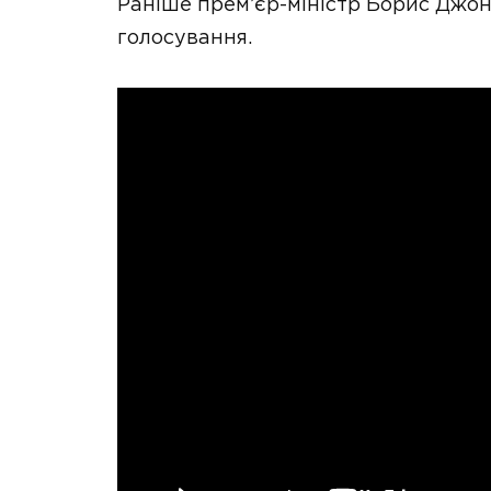
Раніше прем’єр-міністр Борис Джонс
голосування.