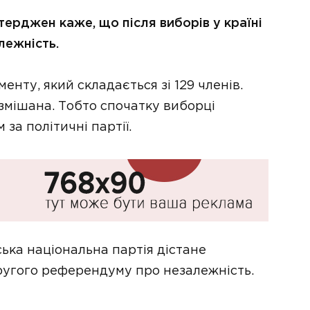
ерджен каже, що після виборів у країні
ежність.
енту, який складається зі 129 членів.
змішана. Тобто спочатку виборці
 за політичні партії.
ка національна партія дістане
другого референдуму про незалежність.