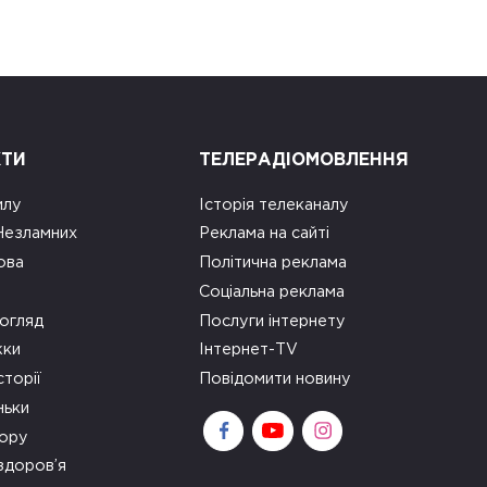
КТИ
ТЕЛЕРАДІОМОВЛЕННЯ
илу
Історія телеканалу
 Незламних
Реклама на сайті
ова
Політична реклама
Соціальна реклама
огляд
Послуги інтернету
ки
Інтернет-TV
сторії
Повідомити новину
ньки
зору
здоров’я