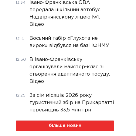
Івано-Франківська ОВА
13:34
передала шкільний автобус
Надвірнянському ліцею №1.
Відео
Восьмий табір «Глухота не
13:10
вирок» відбувся на базі ІФНМУ
В Івано-Франківську
12:50
організували майстер-клас зі
створення адаптивного посуду.
Відео
За сім місяців 2026 року
12:25
туристичний збір на Прикарпатті
перевищив 33,5 млн грн
більше новин