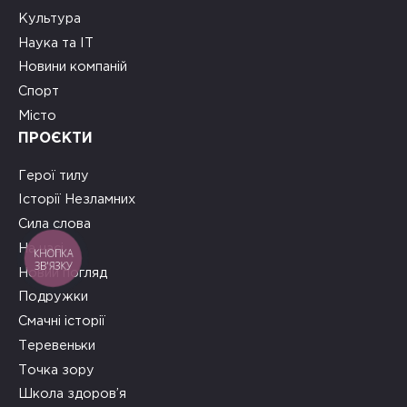
Культура
Наука та ІТ
Новини компаній
Спорт
Місто
ПРОЄКТИ
Герої тилу
Історії Незламних
Сила слова
На часі
КНОПКА
ЗВ'ЯЗКУ
Новий погляд
Подружки
Смачні історії
Теревеньки
Точка зору
Школа здоров’я