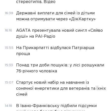
стереотипів. Відео
Державні виплати для сімей із дітьми
16:39
можна отримувати через «Дія.Картку»
AGATA презентувала новий сингл «Сяйво
16:16
душі» на РАІ-Радіо
На Прикарпатті відбулася Патріарша
15:55
проща
Понад три доби пошуків: у лісі розшукали
15:33
76-річного чоловіка
Стартує новий набір на навчання із
15:07
сонячної енергетики для ветеранів та їхніх
сімей
В Івано-Франківську підбили підсумки
14:18