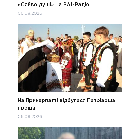
«Сяйво душі» на РАІ-Радіо
06.08.2026
На Прикарпатті відбулася Патріарша
проща
06.08.2026