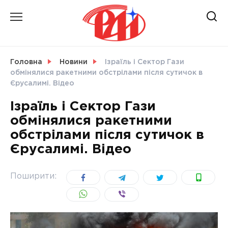
Skip
to
content
НОВИНИ
Головна
Новини
Ізраїль і Сектор Гази
обмінялися ракетними обстрілами після сутичок в
СВІТ
Єрусалимі. Відео
Ізраїль і Сектор Гази
обмінялися ракетними
обстрілами після сутичок в
УКРАЇНА
Єрусалимі. Відео
Поширити: