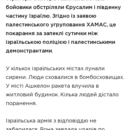
бойовики обстріляли Єрусалим і південну
частину Ізраїлю. Згідно із заявою
палестинського угруповання ХАМАС, це
покарання за запеклі сутички між
ізраїльською поліцією і палестинськими
демонстрантами.
У кількох ізраїльських містах лунали
сирени. Люди сховалися в бомбосховищах.
У місті Ашкелон ракета влучила в
житловий будинок. Кілька людей дістало
поранення.
Ізраїльська армія з відповіддю не
забарилася. Вона завдала ударів по