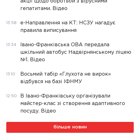
акції щодо боротьби з вірусними
гепатитами. Відео
е-Направлення на КТ: НСЗУ нагадує
13:58
правила виписування
Івано-Франківська ОВА передала
13:34
шкільний автобус Надвірнянському ліцею
№1. Відео
Восьмий табір «Глухота не вирок»
13:10
відбувся на базі ІФНМУ
В Івано-Франківську організували
12:50
майстер-клас зі створення адаптивного
посуду. Відео
більше новин