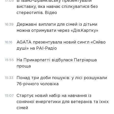
В Івано-Франківську презентували
17:05
виставку, яка навчає спілкуватися без
стереотипів. Відео
Державні виплати для сімей із дітьми
16:39
можна отримувати через «Дія.Картку»
AGATA презентувала новий сингл «Сяйво
16:16
душі» на РАІ-Радіо
На Прикарпатті відбулася Патріарша
15:55
проща
Понад три доби пошуків: у лісі розшукали
15:33
76-річного чоловіка
Стартує новий набір на навчання із
15:07
сонячної енергетики для ветеранів та їхніх
сімей