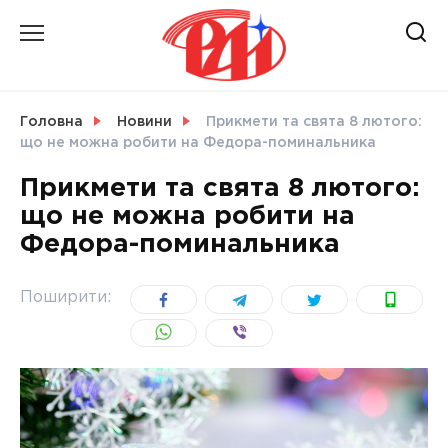
Skip
to
content
НОВИНИ
Головна
Новини
Прикмети та свята 8 лютого:
що не можна робити на Федора-поминальника
СВІТ
Прикмети та свята 8 лютого:
що не можна робити на
Федора-поминальника
УКРАЇНА
Поширити: