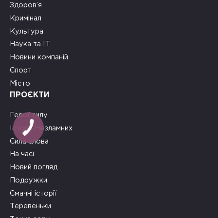
Здоров’я
Кримінал
Культура
Наука та ІТ
Новини компаній
Спорт
Місто
ПРОЄКТИ
Герої тилу
Історії Незламних
Сила слова
На часі
Новий погляд
Подружки
Смачні історії
Теревеньки