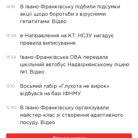
В Івано-Франківську підбили підсумки
14:18
акції щодо боротьби з вірусними
гепатитами. Відео
е-Направлення на КТ: НСЗУ нагадує
13:58
правила виписування
Івано-Франківська ОВА передала
13:34
шкільний автобус Надвірнянському ліцею
№1. Відео
Восьмий табір «Глухота не вирок»
13:10
відбувся на базі ІФНМУ
В Івано-Франківську організували
12:50
майстер-клас зі створення адаптивного
посуду. Відео