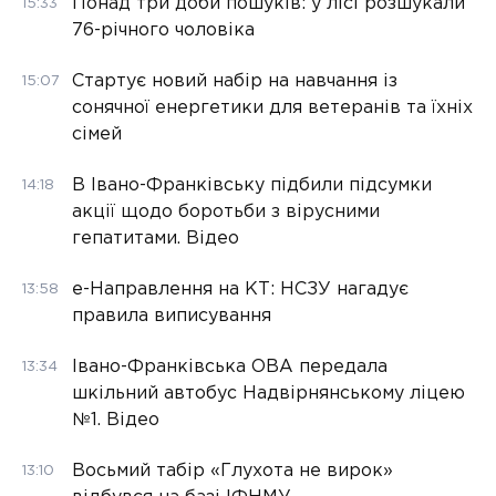
Понад три доби пошуків: у лісі розшукали
15:33
76-річного чоловіка
Стартує новий набір на навчання із
15:07
сонячної енергетики для ветеранів та їхніх
сімей
В Івано-Франківську підбили підсумки
14:18
акції щодо боротьби з вірусними
гепатитами. Відео
е-Направлення на КТ: НСЗУ нагадує
13:58
правила виписування
Івано-Франківська ОВА передала
13:34
шкільний автобус Надвірнянському ліцею
№1. Відео
Восьмий табір «Глухота не вирок»
13:10