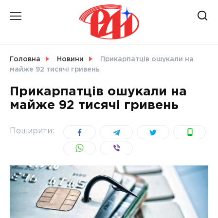
Skip
to
content
НОВИНИ
Головна
Новини
Прикарпатців ошукали на
майже 92 тисячі гривень
СВІТ
Прикарпатців ошукали на
майже 92 тисячі гривень
УКРАЇНА
Поширити: