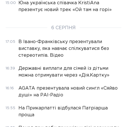
Юна українська співачка KristiAna
15:00
презентує новий трек «Ой там на горі»
6 СЕРПНЯ
В Івано-Франківську презентували
17:05
виставку, яка навчає спілкуватися без
стереотипів. Відео
Державні виплати для сімей із дітьми
16:39
можна отримувати через «Дія.Картку»
AGATA презентувала новий сингл «Сяйво
16:16
душі» на РАІ-Радіо
На Прикарпатті відбулася Патріарша
15:55
проща