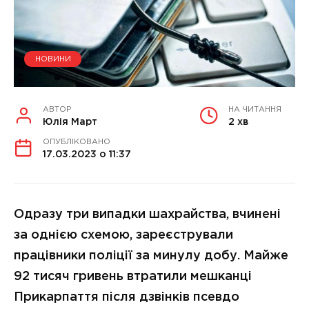
НОВИНИ
АВТОР
НА ЧИТАННЯ
Юлія Март
2 хв
ОПУБЛІКОВАНО
17.03.2023 о 11:37
Одразу три випадки шахрайства, вчинені
за однією схемою, зареєстрували
працівники поліції за минулу добу. Майже
92 тисяч гривень втратили мешканці
Прикарпаття після дзвінків псевдо