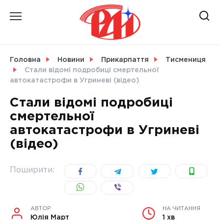
Skip
to
content
НОВИНИ
Головна
Новини
Прикарпаття
Тисмениця
Стали відомі подробиці смертельної
СВІТ
автокатастрофи в Угриневі (відео)
Стали відомі подробиці
смертельної
автокатастрофи в Угриневі
УКРАЇНА
(відео)
Поширити:
АВТОР
НА ЧИТАННЯ
Юлія Март
1 хв