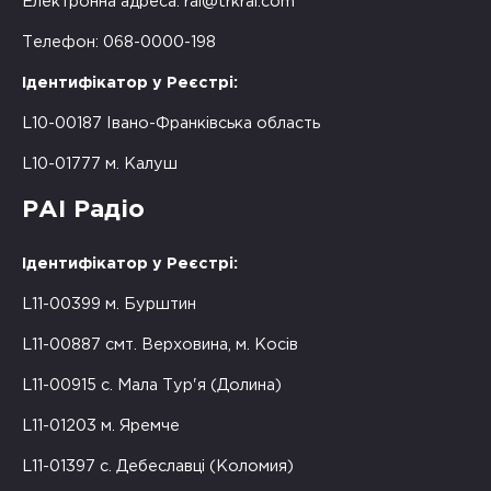
Електронна адреса:
rai@trkrai.com
Телефон: 068-0000-198
Ідентифікатор у Реєстрі:
L10-00187 Івано-Франківська область
L10-01777 м. Калуш
РАІ Радіо
Ідентифікатор у Реєстрі:
L11-00399 м. Бурштин
L11-00887 смт. Верховина, м. Косів
L11-00915 с. Мала Тур'я (Долина)
L11-01203 м. Яремче
L11-01397 с. Дебеславці (Коломия)