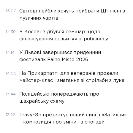
Світові лейбли хочуть прибрати ШІ-пісні з
15:00
музичних чартів
У Косові відбувся семінар щодо
14:39
фінансування розвитку агробізнесу
У Львові завершився триденний
14:14
фестиваль Faine Misto 2026
На Прикарпатті для ветеранів провели
14:00
майстер-клас і змагання зі стрільби з лука
Поліцейські попереджають про
13:44
шахрайську схему
TravyrØn презентує новий сингл «Затихли»
13:22
– композиція про зміни та спогади