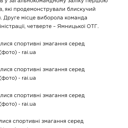
їв у загальнокомандному заліку першою
ів, які продемонстрували блискучий
. Друге місце виборола команда
ністрації, четверте – Ямницької ОТГ.