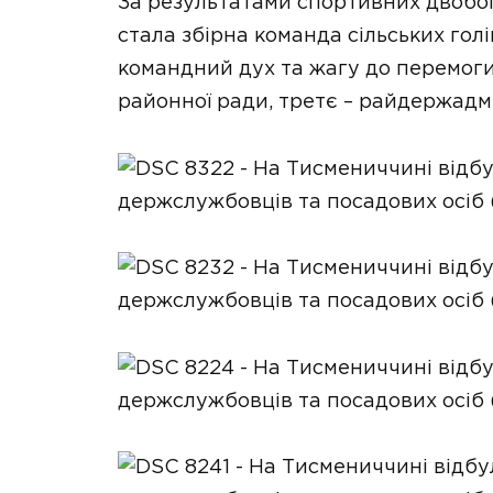
За результатами спортивних двобо
стала збірна команда сільських гол
командний дух та жагу до перемоги
районної ради, третє – райдержадмі