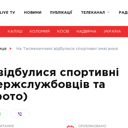
LIVE TV
НОВИНИ
ПУБЛІКАЦІЇ
ТЕЛЕКАНАЛ
РАД
А
КАЛУШ
КОЛОМИЯ
КОСІВ
НАДВІРНА
УКРАЇНА
иця
На Тисмениччині відбулися спортивні змагання
відбулися спортивні
ержслужбовців та
фото)
ЧИТАННЯ
ОПУБЛІКОВАНО