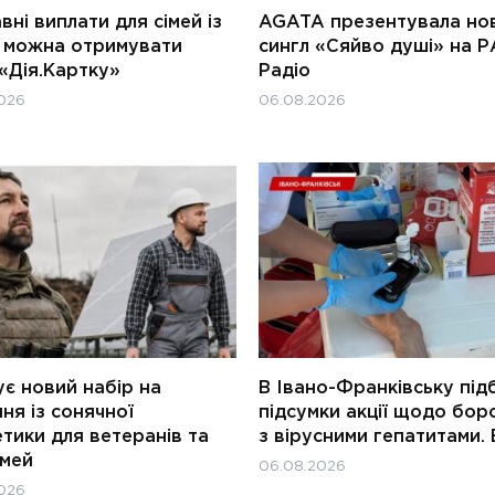
ні виплати для сімей із
AGATA презентувала но
и можна отримувати
сингл «Сяйво душі» на Р
«Дія.Картку»
Радіо
026
06.08.2026
є новий набір на
В Івано-Франківську під
ня із сонячної
підсумки акції щодо бор
тики для ветеранів та
з вірусними гепатитами. 
імей
06.08.2026
026