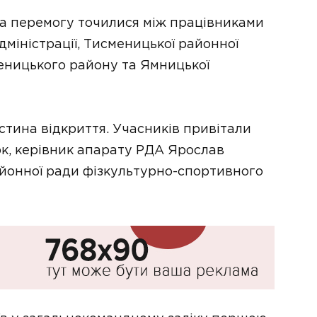
 та перемогу точилися між працівниками
міністрації, Тисменицької районної
меницького району та Ямницької
тина відкриття. Учасників привітали
к, керівник апарату РДА Ярослав
айонної ради фізкультурно-спортивного