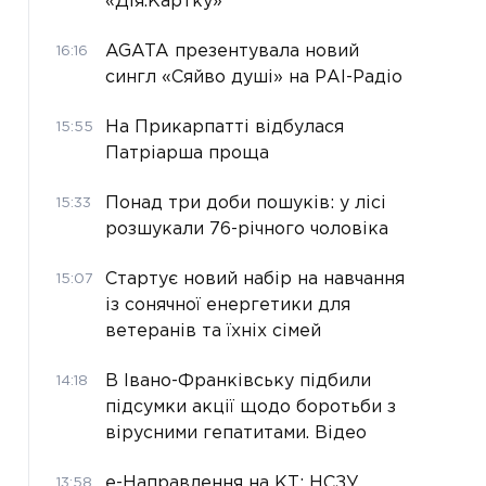
«Дія.Картку»
AGATA презентувала новий
16:16
сингл «Сяйво душі» на РАІ-Радіо
На Прикарпатті відбулася
15:55
Патріарша проща
Понад три доби пошуків: у лісі
15:33
розшукали 76-річного чоловіка
Стартує новий набір на навчання
15:07
із сонячної енергетики для
ветеранів та їхніх сімей
В Івано-Франківську підбили
14:18
підсумки акції щодо боротьби з
вірусними гепатитами. Відео
е-Направлення на КТ: НСЗУ
13:58