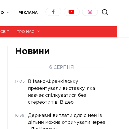
ІО
РЕКЛАМА
СВІТ
ПРО НАС
Новини
6 СЕРПНЯ
В Івано-Франківську
17:05
презентували виставку, яка
навчає спілкуватися без
стереотипів. Відео
Державні виплати для сімей із
16:39
дітьми можна отримувати через