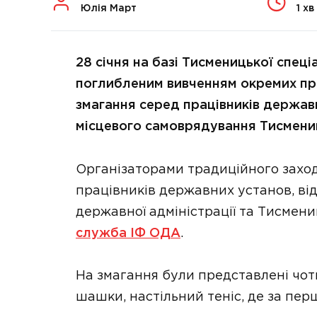
Юлія Март
1 хв
28 січня на базі Тисменицької спеціа
поглибленим вивченням окремих пре
змагання серед працівників державн
місцевого самоврядування Тисмени
Організаторами традиційного заход
працівників державних установ, від
державної адміністрації та Тисмен
служба ІФ ОДА
.
На змагання були представлені чот
шашки, настільний теніс, де за пер