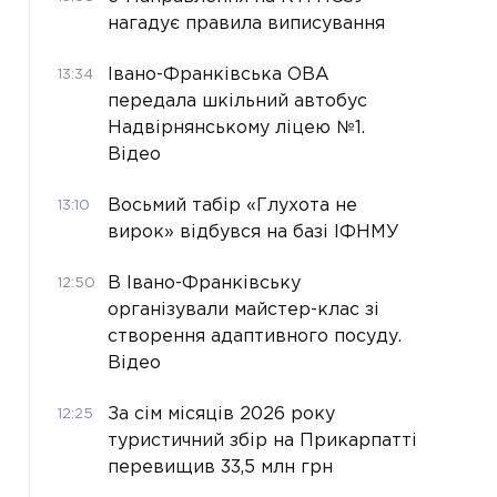
нагадує правила виписування
Івано-Франківська ОВА
13:34
передала шкільний автобус
Надвірнянському ліцею №1.
Відео
Восьмий табір «Глухота не
13:10
вирок» відбувся на базі ІФНМУ
В Івано-Франківську
12:50
організували майстер-клас зі
створення адаптивного посуду.
Відео
За сім місяців 2026 року
12:25
туристичний збір на Прикарпатті
перевищив 33,5 млн грн