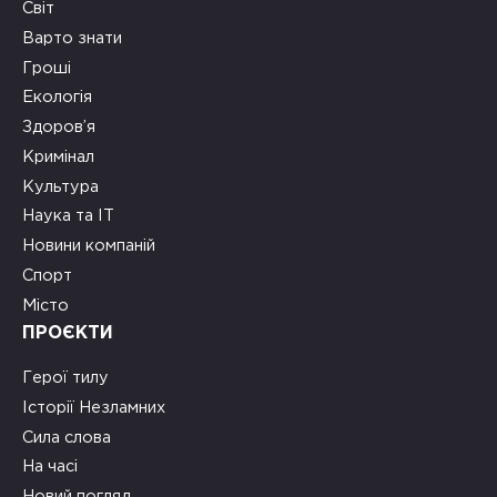
Світ
Варто знати
Гроші
Екологія
Здоров’я
Кримінал
Культура
Наука та ІТ
Новини компаній
Спорт
Місто
ПРОЄКТИ
Герої тилу
Історії Незламних
Сила слова
На часі
Новий погляд