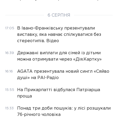
6 СЕРПНЯ
В Івано-Франківську презентували
17:05
виставку, яка навчає спілкуватися без
стереотипів. Відео
Державні виплати для сімей із дітьми
16:39
можна отримувати через «Дія.Картку»
AGATA презентувала новий сингл «Сяйво
16:16
душі» на РАІ-Радіо
На Прикарпатті відбулася Патріарша
15:55
проща
Понад три доби пошуків: у лісі розшукали
15:33
76-річного чоловіка