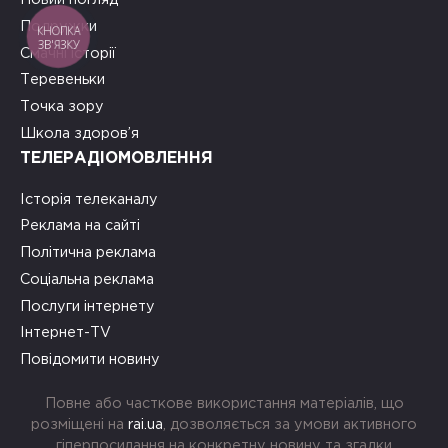
Подружки
КНОПКА
ЗВ'ЯЗКУ
Смачні історії
Теревеньки
Точка зору
Школа здоров’я
ТЕЛЕРАДІОМОВЛЕННЯ
Історія телеканалу
Реклама на сайті
Політична реклама
Соціальна реклама
Послуги інтернету
Інтернет-TV
Повідомити новину
Повне або часткове використання матеріалів, що
розміщені на
rai.ua
, дозволяється за умови активного
гіперпосилання на конкретну новину та згадки