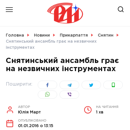
Skip
to
content
НОВИНИ
Головна
Новини
Прикарпаття
Снятин
Снятинський ансамбль грає на незвичних
СВІТ
інструментах
Снятинський ансамбль грає
на незвичних інструментах
УКРАЇНА
Поширити:
АВТОР
НА ЧИТАННЯ
Юлія Март
1 хв
ОПУБЛІКОВАНО
01.01.2016 о 13:15