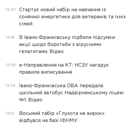
Стартує новий набір на навчання із
15:07
сонячної енергетики для ветеранів та їхніх
сімей
В Івано-Франківську підбили підсумки
14:18
акції щодо боротьби з вірусними
гепатитами. Відео
е-Направлення на КТ: НСЗУ нагадує
13:58
правила виписування
Івано-Франківська ОВА передала
13:34
шкільний автобус Надвірнянському ліцею
№1. Відео
Восьмий табір «Глухота не вирок»
13:10
відбувся на базі ІФНМУ