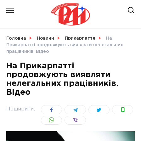
Skip
to
content
НОВИНИ
Головна
Новини
Прикарпаття
На
Прикарпатті продовжують виявляти нелегальних
СВІТ
працівників. Відео
На Прикарпатті
продовжують виявляти
нелегальних працівників.
УКРАЇНА
Відео
Поширити: