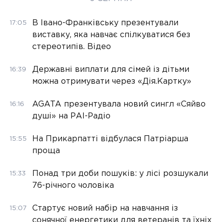
В Івано-Франківську презентували
17:05
виставку, яка навчає спілкуватися без
стереотипів. Відео
Державні виплати для сімей із дітьми
16:39
можна отримувати через «Дія.Картку»
AGATA презентувала новий сингл «Сяйво
16:16
душі» на РАІ-Радіо
На Прикарпатті відбулася Патріарша
15:55
проща
Понад три доби пошуків: у лісі розшукали
15:33
76-річного чоловіка
Стартує новий набір на навчання із
15:07
сонячної енергетики для ветеранів та їхніх