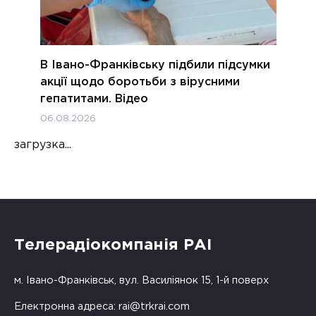
В Івано-Франківську підбили підсумки
акції щодо боротьби з вірусними
гепатитами. Відео
06.08.2026
загрузка...
Телерадіокомпанія РАІ
м. Івано-Франківськ, вул. Василіянок 15, 1-й поверх
Електронна адреса:
rai@trkrai.com