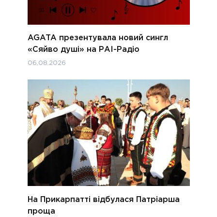
AGATA презентувала новий сингл
«Сяйво душі» на РАІ-Радіо
06.08.2026
На Прикарпатті відбулася Патріарша
проща