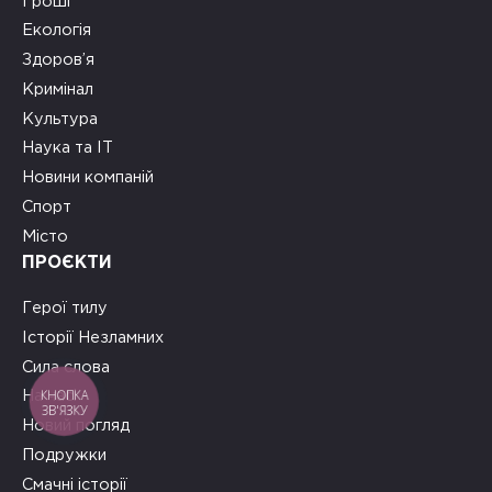
Гроші
Екологія
Здоров’я
Кримінал
Культура
Наука та ІТ
Новини компаній
Спорт
Місто
ПРОЄКТИ
Герої тилу
Історії Незламних
Сила слова
КНОПКА
На часі
ЗВ'ЯЗКУ
Новий погляд
Подружки
Смачні історії