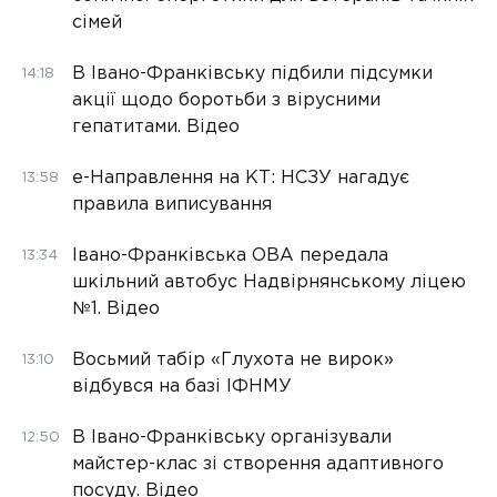
сімей
В Івано-Франківську підбили підсумки
14:18
акції щодо боротьби з вірусними
гепатитами. Відео
е-Направлення на КТ: НСЗУ нагадує
13:58
правила виписування
Івано-Франківська ОВА передала
13:34
шкільний автобус Надвірнянському ліцею
№1. Відео
Восьмий табір «Глухота не вирок»
13:10
відбувся на базі ІФНМУ
В Івано-Франківську організували
12:50
майстер-клас зі створення адаптивного
посуду. Відео