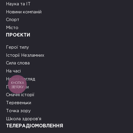
Наука та ІТ
Новини компаній
Спорт
Місто
ПРОЄКТИ
Герої тилу
Історії Незламних
Сила слова
На часі
Новий погляд
КНОПКА
ЗВ'ЯЗКУ
Подружки
Смачні історії
Теревеньки
Точка зору
Школа здоров’я
ТЕЛЕРАДІОМОВЛЕННЯ