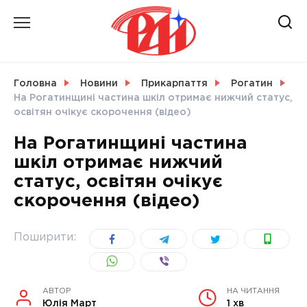
Skip
to
content
НОВИНИ
Головна
Новини
Прикарпаття
Рогатин
На Рогатинщині частина шкіл отримає нижчий статус,
СВІТ
освітян очікує скорочення (відео)
На Рогатинщині частина
шкіл отримає нижчий
статус, освітян очікує
УКРАЇНА
скорочення (відео)
Поширити:
АВТОР
НА ЧИТАННЯ
Юлія Март
1 хв