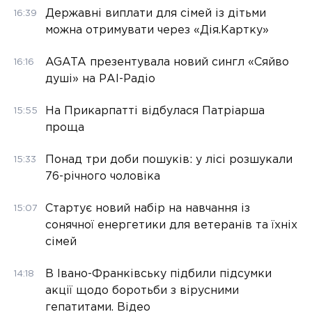
Державні виплати для сімей із дітьми
16:39
можна отримувати через «Дія.Картку»
AGATA презентувала новий сингл «Сяйво
16:16
душі» на РАІ-Радіо
На Прикарпатті відбулася Патріарша
15:55
проща
Понад три доби пошуків: у лісі розшукали
15:33
76-річного чоловіка
Стартує новий набір на навчання із
15:07
сонячної енергетики для ветеранів та їхніх
сімей
В Івано-Франківську підбили підсумки
14:18
акції щодо боротьби з вірусними
гепатитами. Відео