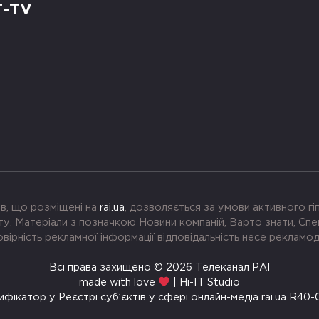
Т-TV
в, що розміщені на
rai.ua
, дозволяється за умови активного г
. Матеріали з позначкою Новини компаній, Варто знати, Спе
вірність рекламної інформації відповідальність несе рекламо
Всі права захищено © 2026 Телеканал РАІ
made with love
| Hi-IT Studio
ифікатор у Реєстрі суб’єктів у сфері онлайн-медіа rai.ua R40