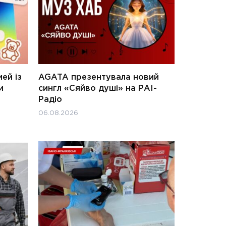
ей із
AGATA презентувала новий
и
сингл «Сяйво душі» на РАІ-
Радіо
06.08.2026