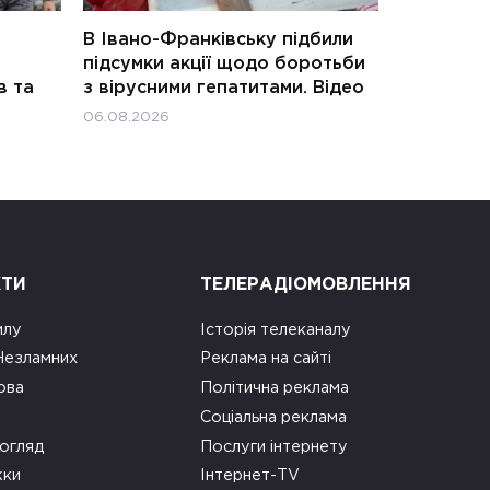
В Івано-Франківську підбили
підсумки акції щодо боротьби
в та
з вірусними гепатитами. Відео
06.08.2026
КТИ
ТЕЛЕРАДІОМОВЛЕННЯ
илу
Історія телеканалу
 Незламних
Реклама на сайті
ова
Політична реклама
Соціальна реклама
огляд
Послуги інтернету
ки
Інтернет-TV