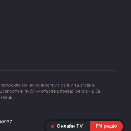
іперпосилання на конкретну новину та згадки
црепортаж публікуються на правах реклами. За
давець
-00967
Онлайн TV
FM радіо