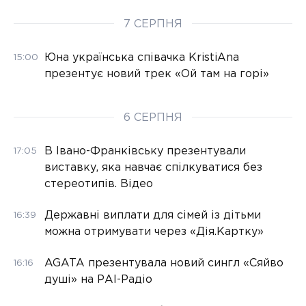
7 СЕРПНЯ
Юна українська співачка KristiAna
15:00
презентує новий трек «Ой там на горі»
6 СЕРПНЯ
В Івано-Франківську презентували
17:05
виставку, яка навчає спілкуватися без
стереотипів. Відео
Державні виплати для сімей із дітьми
16:39
можна отримувати через «Дія.Картку»
AGATA презентувала новий сингл «Сяйво
16:16
душі» на РАІ-Радіо