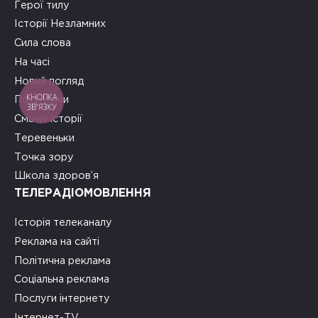
Герої тилу
Історії Незламних
Сила слова
На часі
Новий погляд
КНОПКА
Подружки
ЗВ'ЯЗКУ
Смачні історії
Теревеньки
Точка зору
Школа здоров’я
ТЕЛЕРАДІОМОВЛЕННЯ
Історія телеканалу
Реклама на сайті
Політична реклама
Соціальна реклама
Послуги інтернету
Інтернет-TV