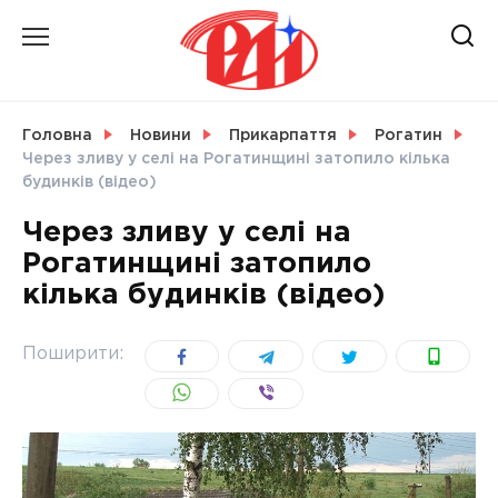
Skip
to
content
НОВИНИ
Головна
Новини
Прикарпаття
Рогатин
Через зливу у селі на Рогатинщині затопило кілька
СВІТ
будинків (відео)
Через зливу у селі на
Рогатинщині затопило
кілька будинків (відео)
УКРАЇНА
Поширити: