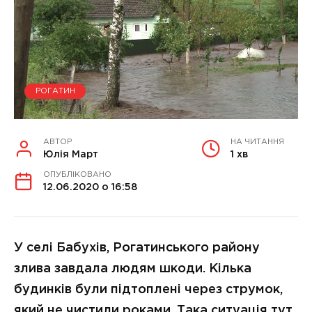
РОГАТИН
АВТОР
НА ЧИТАННЯ
Юлія Март
1 хв
ОПУБЛІКОВАНО
12.06.2020 о 16:58
У селі Бабухів, Рогатинського району
злива завдала людям шкоди. Кілька
будинків були підтоплені через струмок,
який не чистили роками. Така ситуація тут