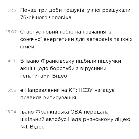
Понад три доби пошуків: у лісі розшукали
15:33
76-річного чоловіка
Стартує новий набір на навчання із
15:07
сонячної енергетики для ветеранів та їхніх
сімей
В Івано-Франківську підбили підсумки
14:18
акції щодо боротьби з вірусними
гепатитами. Відео
е-Направлення на КТ: НСЗУ нагадує
13:58
правила виписування
Івано-Франківська ОВА передала
13:34
шкільний автобус Надвірнянському ліцею
№1. Відео