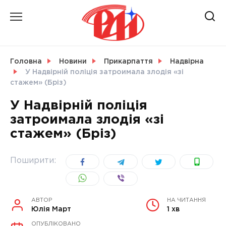
Skip
to
content
НОВИНИ
Головна
Новини
Прикарпаття
Надвірна
У Надвірній поліція затроимала злодія «зі
СВІТ
стажем» (Бріз)
У Надвірній поліція
затроимала злодія «зі
стажем» (Бріз)
УКРАЇНА
Поширити:
АВТОР
НА ЧИТАННЯ
Юлія Март
1 хв
ОПУБЛІКОВАНО