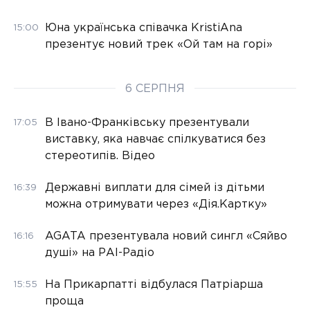
Юна українська співачка KristiAna
15:00
презентує новий трек «Ой там на горі»
6 СЕРПНЯ
В Івано-Франківську презентували
17:05
виставку, яка навчає спілкуватися без
стереотипів. Відео
Державні виплати для сімей із дітьми
16:39
можна отримувати через «Дія.Картку»
AGATA презентувала новий сингл «Сяйво
16:16
душі» на РАІ-Радіо
На Прикарпатті відбулася Патріарша
15:55
проща