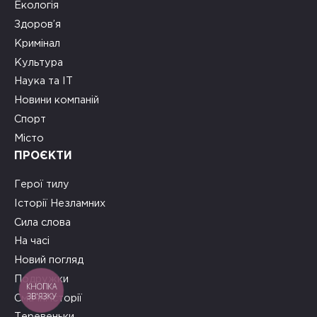
Екологія
Здоров’я
Кримінал
Культура
Наука та ІТ
Новини компаній
Спорт
Місто
ПРОЄКТИ
Герої тилу
Історії Незламних
Сила слова
На часі
Новий погляд
Подружки
КНОПКА
ЗВ'ЯЗКУ
Смачні історії
Теревеньки