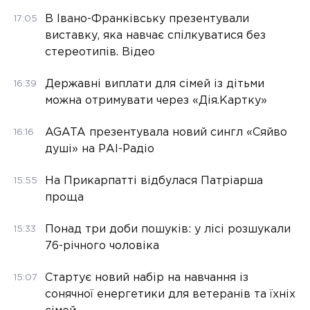
В Івано-Франківську презентували
17:05
виставку, яка навчає спілкуватися без
стереотипів. Відео
Державні виплати для сімей із дітьми
16:39
можна отримувати через «Дія.Картку»
AGATA презентувала новий сингл «Сяйво
16:16
душі» на РАІ-Радіо
На Прикарпатті відбулася Патріарша
15:55
проща
Понад три доби пошуків: у лісі розшукали
15:33
76-річного чоловіка
Стартує новий набір на навчання із
15:07
сонячної енергетики для ветеранів та їхніх