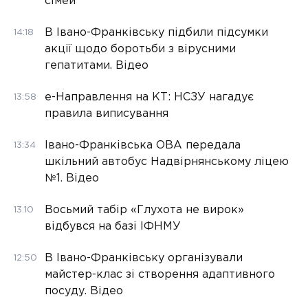
сімей
В Івано-Франківську підбили підсумки
14:18
акції щодо боротьби з вірусними
гепатитами. Відео
е-Направлення на КТ: НСЗУ нагадує
13:58
правила виписування
Івано-Франківська ОВА передала
13:34
шкільний автобус Надвірнянському ліцею
№1. Відео
Восьмий табір «Глухота не вирок»
13:10
відбувся на базі ІФНМУ
В Івано-Франківську організували
12:50
майстер-клас зі створення адаптивного
посуду. Відео