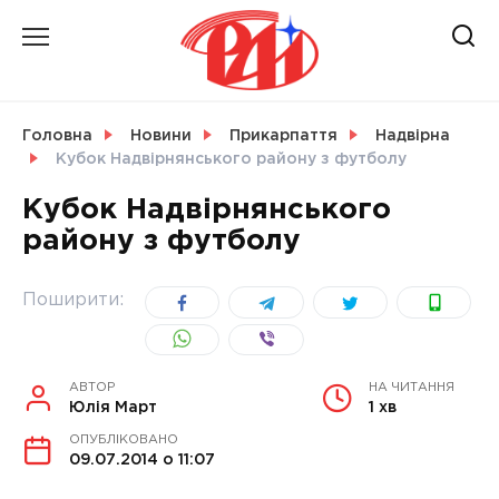
Skip
to
content
НОВИНИ
Головна
Новини
Прикарпаття
Надвірна
Кубок Надвірнянського району з футболу
СВІТ
Кубок Надвірнянського
району з футболу
УКРАЇНА
Поширити:
АВТОР
НА ЧИТАННЯ
Юлія Март
1 хв
ОПУБЛІКОВАНО
09.07.2014 о 11:07