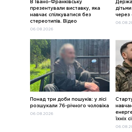
В Івано-Франківську
Держав
презентували виставку, яка
дітьм
навчає спілкуватися без
через 
стереотипів. Відео
06.08.2
06.08.2026
Понад три доби пошуків: у лісі
Старту
розшукали 76-річного чоловіка
навчан
енерге
06.08.2026
їхніх с
06.08.2