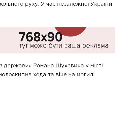
ольного руху. У час незалежної України
ез держави» Романа Шухевича у місті
олоскипна хода та віче на могилі