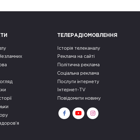
КТИ
ТЕЛЕРАДІОМОВЛЕННЯ
илу
Історія телеканалу
 Незламних
Реклама на сайті
ова
Політична реклама
Соціальна реклама
огляд
Послуги інтернету
ки
Інтернет-TV
сторії
Повідомити новину
ньки
зору
здоров’я