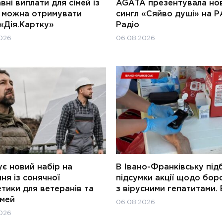
ні виплати для сімей із
AGATA презентувала но
и можна отримувати
сингл «Сяйво душі» на Р
«Дія.Картку»
Радіо
026
06.08.2026
є новий набір на
В Івано-Франківську під
ня із сонячної
підсумки акції щодо бор
тики для ветеранів та
з вірусними гепатитами. 
імей
06.08.2026
026