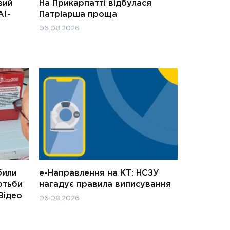
вий
На Прикарпатті відбулася
АІ-
Патріарша проща
06.08.2026
били
е-Направлення на КТ: НСЗУ
отьби
нагадує правила виписування
Відео
06.08.2026