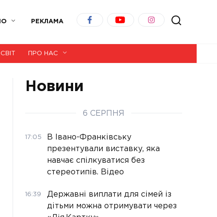
ІО
РЕКЛАМА
СВІТ
ПРО НАС
Новини
6 СЕРПНЯ
В Івано-Франківську
17:05
презентували виставку, яка
навчає спілкуватися без
стереотипів. Відео
Державні виплати для сімей із
16:39
дітьми можна отримувати через