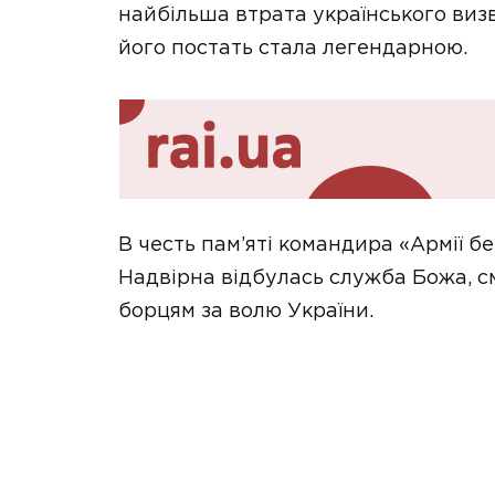
найбільша втрата українського визв
його постать стала легендарною.
В честь пам’яті командира «Армії б
Надвірна відбулась служба Божа, см
борцям за волю України.