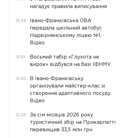
нагадує правила виписування
Івано-Франківська ОВА
13:34
передала шкільний автобус
Надвірнянському ліцею №1.
Відео
Восьмий табір «Глухота не
13:10
вирок» відбувся на базі ІФНМУ
В Івано-Франківську
12:50
організували майстер-клас зі
створення адаптивного посуду.
Відео
За сім місяців 2026 року
12:25
туристичний збір на Прикарпатті
перевищив 33,5 млн грн