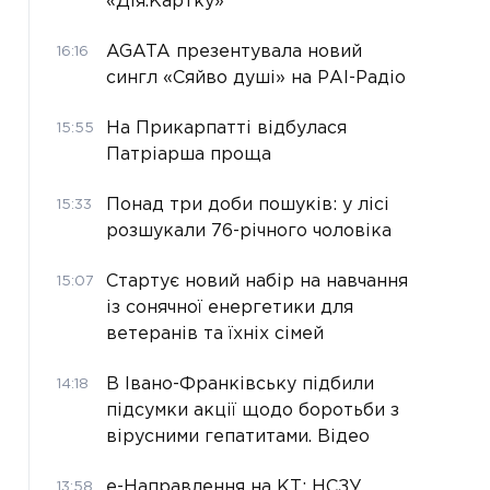
«Дія.Картку»
AGATA презентувала новий
16:16
сингл «Сяйво душі» на РАІ-Радіо
На Прикарпатті відбулася
15:55
Патріарша проща
Понад три доби пошуків: у лісі
15:33
розшукали 76-річного чоловіка
Стартує новий набір на навчання
15:07
із сонячної енергетики для
ветеранів та їхніх сімей
В Івано-Франківську підбили
14:18
підсумки акції щодо боротьби з
вірусними гепатитами. Відео
е-Направлення на КТ: НСЗУ
13:58