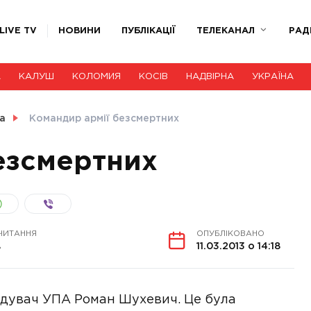
LIVE TV
НОВИНИ
ПУБЛІКАЦІЇ
ТЕЛЕКАНАЛ
РАД
А
КАЛУШ
КОЛОМИЯ
КОСІВ
НАДВІРНА
УКРАЇНА
а
Командир армії безсмертних
езсмертних
ЧИТАННЯ
ОПУБЛІКОВАНО
в
11.03.2013 о 14:18
ндувач УПА Роман Шухевич. Це була