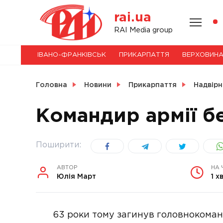
Skip
rai.ua
to
content
НОВИНИ
RAI Media group
ІВАНО-ФРАНКІВСЬК
ПРИКАРПАТТЯ
ВЕРХОВИН
СВІТ
Головна
Новини
Прикарпаття
Надвірн
Командир армії б
УКРАЇНА
Поширити:
АВТОР
НА 
Юлія Март
1 х
63 роки тому загинув головнокома